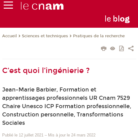
le
bl
o
g
Sciences et techniques
Pratiques de la recherche
Accueil
C’est quoi l’ingénierie ?
Jean-Marie Barbier, Formation et
apprentissages professionnels UR Cnam 7529
Chaire Unesco ICP Formation professionnelle,
Construction personnelle, Transformations
Sociales
Publié le 12 juillet 2021
–
Mis à jour le 24 mars 2022