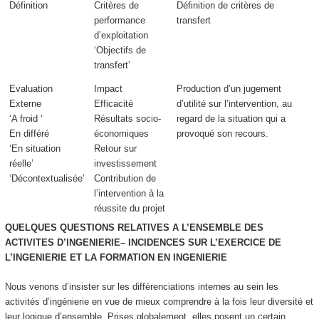
Définition
Critères de
Définition de critères de
performance
transfert
d’exploitation
‘Objectifs de
transfert’
Evaluation
Impact
Production d’un
jugement
Externe
Efficacité
d’utilité
sur l’intervention,
au
‘A froid ‘
Résultats socio-
regard de la situation
qui a
En différé
économiques
provoqué son recours.
‘En situation
Retour sur
réelle’
investissement
‘Décontextualisée’
Contribution de
l’intervention à la
réussite du projet
QUELQUES QUESTIONS RELATIVES A L’ENSEMBLE DES
ACTIVITES D’INGENIERIE– INCIDENCES SUR L’EXERCICE DE
L’INGENIERIE ET LA FORMATION EN INGENIERIE
Nous venons d’insister sur les différenciations internes au sein les
activités d’ingénierie en vue de mieux comprendre à la fois leur diversité et
leur logique d’ensemble. Prises globalement, elles posent un certain