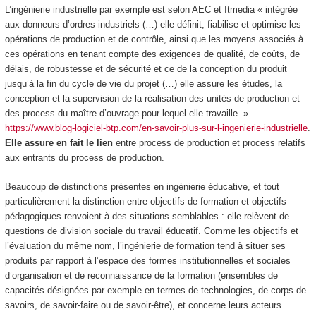
L’ingénierie industrielle par exemple est selon AEC et Itmedia «
intégrée
aux donneurs d’ordres industriels
(…) elle définit, fiabilise et optimise les
opérations de production et de contrôle, ainsi que les moyens associés à
ces opérations en tenant compte des exigences de qualité, de coûts, de
délais, de robustesse et de sécurité et ce de la conception du produit
jusqu’à la fin du cycle de vie du projet (…) elle assure les études, la
conception et la supervision de la réalisation des unités de production et
des process du maître d’ouvrage pour lequel elle travaille. »
https://www.blog-logiciel-btp.com/en-savoir-plus-sur-l-ingenierie-industrielle
.
Elle assure en fait le lien
entre process de production et process relatifs
aux entrants du process de production
.
Beaucoup de distinctions présentes en ingénierie éducative, et tout
particulièrement
la distinction entre objectifs de formation et objectifs
pédagogiques
renvoient à des situations semblables : elle relèvent de
questions de division sociale du travail éducatif. Comme les objectifs et
l’évaluation du même nom, l’
ingénierie de formation
tend à situer ses
produits par rapport à l’espace des
formes institutionnelles et sociales
d’organisation et de reconnaissance de la formation
(ensembles de
capacités désignées par exemple en termes de technologies, de corps de
savoirs, de savoir-faire ou de savoir-être), et concerne leurs acteurs