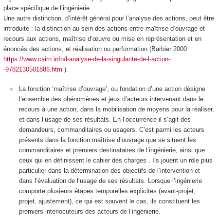
place spécifique de l’ingénierie.
Une autre distinction, d’intérêt général pour l’analyse des actions, peut être
introduite : la distinction au sein des actions entre
maîtrise d’ouvrage
et
recours aux actions,
maîtrise d’œuvre
ou mise en représentation et en
énoncés des actions, et
réalisation
ou performation (Barbier 2000
https://www.cairn.info/l-analyse-de-la-singularite-de-l-action-
-9782130501886.htm
).
La fonction ‘maîtrise d’ouvrage’
, ou fondation d’une action désigne
l’ensemble des phénomènes et jeux d’acteurs intervenant dans le
recours à une action, dans la mobilisation de moyens pour la réaliser,
et dans l’usage de ses résultats
. En l’occurrence il s’agit des
demandeurs, commanditaires ou usagers.
C’est parmi les acteurs
présents dans la fonction maîtrise d’ouvrage que se situent les
commanditaires et premiers destinataires de l’ingénierie, ainsi que
ceux qui en définissent le cahier des charges
. Ils jouent un rôle plus
particulier dans la détermination des objectifs de l’intervention et
dans l’évaluation de l’usage de ses résultats. Lorsque l’ingénierie
comporte plusieurs étapes temporelles explicites (avant-projet,
projet, ajustement), ce qui est souvent le cas, ils constituent les
premiers
interlocuteurs
des acteurs de l’ingénierie.