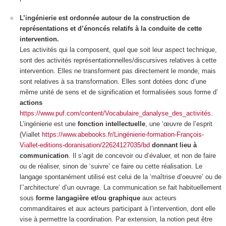
L’ingénierie est ordonnée autour de la construction de
représentations et d’énoncés relatifs à la conduite de cette
intervention.
Les activités qui la composent, quel que soit leur aspect technique,
sont des activités
représentationnelles/discursives relatives à cette
intervention
. Elles ne transforment pas directement le monde, mais
sont relatives à sa transformation. Elles sont dotées donc d’une
même unité de sens et de signification et formalisées sous forme d’
actions
https://www.puf.com/content/Vocabulaire_danalyse_des_activités
.
L’ingénierie est une
fonction intellectuelle
, une ‘œuvre de l’esprit
(Viallet
https://www.abebooks.fr/Lingénierie-formation-François-
Viallet-editions-doranisation/22624127035/bd
donnant lieu à
communication
.
Il s’agit de concevoir ou d’évaluer, et non de faire
ou de réaliser, sinon de ‘suivre’ ce faire ou cette réalisation. Le
langage spontanément utilisé est celui de la ‘maîtrise d’oeuvre’ ou de
l’’architecture’ d’un ouvrage. La communication se fait habituellement
sous
forme langagière et/ou graphique
aux acteurs
commanditaires et aux acteurs participant à l’intervention, dont elle
vise à permettre la coordination. Par extension, la notion peut être