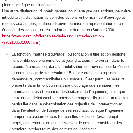
place spécifique de l’ingénierie.
Une autre distinction, d’intérêt général pour l’analyse des actions, peut être
introduite : la distinction au sein des actions entre
maîtrise d’ouvrage
et
recours aux actions,
maîtrise d’œuvre
ou mise en représentation et en
énoncés des actions, et
réalisation
ou performation (Barbier 2000
https://www.cairn.info/l-analyse-de-la-singularite-de-l-action-
-9782130501886.htm
).
La fonction ‘maîtrise d’ouvrage’
, ou fondation d’une action désigne
l’ensemble des phénomènes et jeux d’acteurs intervenant dans le
recours à une action, dans la mobilisation de moyens pour la réaliser,
et dans l’usage de ses résultats
. En l’occurrence il s’agit des
demandeurs, commanditaires ou usagers.
C’est parmi les acteurs
présents dans la fonction maîtrise d’ouvrage que se situent les
commanditaires et premiers destinataires de l’ingénierie, ainsi que
ceux qui en définissent le cahier des charges
. Ils jouent un rôle plus
particulier dans la détermination des objectifs de l’intervention et
dans l’évaluation de l’usage de ses résultats. Lorsque l’ingénierie
comporte plusieurs étapes temporelles explicites (avant-projet,
projet, ajustement), ce qui est souvent le cas, ils constituent les
premiers
interlocuteurs
des acteurs de l’ingénierie.