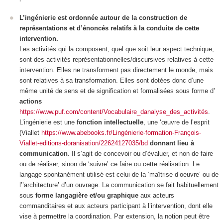
L’ingénierie est ordonnée autour de la construction de
représentations et d’énoncés relatifs à la conduite de cette
intervention.
Les activités qui la composent, quel que soit leur aspect technique,
sont des activités
représentationnelles/discursives relatives à cette
intervention
. Elles ne transforment pas directement le monde, mais
sont relatives à sa transformation. Elles sont dotées donc d’une
même unité de sens et de signification et formalisées sous forme d’
actions
https://www.puf.com/content/Vocabulaire_danalyse_des_activités
.
L’ingénierie est une
fonction intellectuelle
, une ‘œuvre de l’esprit
(Viallet
https://www.abebooks.fr/Lingénierie-formation-François-
Viallet-editions-doranisation/22624127035/bd
donnant lieu à
communication
.
Il s’agit de concevoir ou d’évaluer, et non de faire
ou de réaliser, sinon de ‘suivre’ ce faire ou cette réalisation. Le
langage spontanément utilisé est celui de la ‘maîtrise d’oeuvre’ ou de
l’’architecture’ d’un ouvrage. La communication se fait habituellement
sous
forme langagière et/ou graphique
aux acteurs
commanditaires et aux acteurs participant à l’intervention, dont elle
vise à permettre la coordination. Par extension, la notion peut être