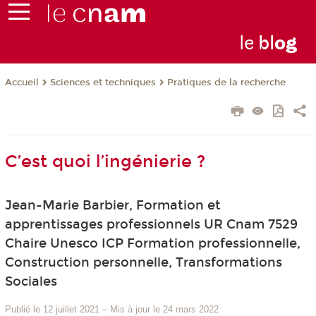
le
bl
o
g
Sciences et techniques
Pratiques de la recherche
Accueil
C’est quoi l’ingénierie ?
Jean-Marie Barbier, Formation et
apprentissages professionnels UR Cnam 7529
Chaire Unesco ICP Formation professionnelle,
Construction personnelle, Transformations
Sociales
Publié le 12 juillet 2021
–
Mis à jour le 24 mars 2022