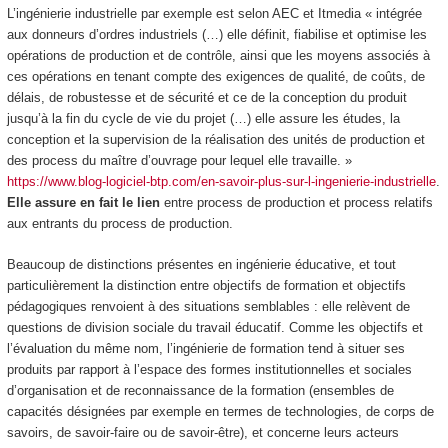
L’ingénierie industrielle par exemple est selon AEC et Itmedia «
intégrée
aux donneurs d’ordres industriels
(…) elle définit, fiabilise et optimise les
opérations de production et de contrôle, ainsi que les moyens associés à
ces opérations en tenant compte des exigences de qualité, de coûts, de
délais, de robustesse et de sécurité et ce de la conception du produit
jusqu’à la fin du cycle de vie du projet (…) elle assure les études, la
conception et la supervision de la réalisation des unités de production et
des process du maître d’ouvrage pour lequel elle travaille. »
https://www.blog-logiciel-btp.com/en-savoir-plus-sur-l-ingenierie-industrielle
.
Elle assure en fait le lien
entre process de production et process relatifs
aux entrants du process de production
.
Beaucoup de distinctions présentes en ingénierie éducative, et tout
particulièrement
la distinction entre objectifs de formation et objectifs
pédagogiques
renvoient à des situations semblables : elle relèvent de
questions de division sociale du travail éducatif. Comme les objectifs et
l’évaluation du même nom, l’
ingénierie de formation
tend à situer ses
produits par rapport à l’espace des
formes institutionnelles et sociales
d’organisation et de reconnaissance de la formation
(ensembles de
capacités désignées par exemple en termes de technologies, de corps de
savoirs, de savoir-faire ou de savoir-être), et concerne leurs acteurs