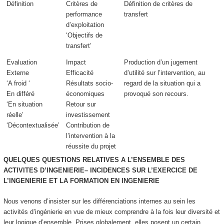
Définition
Critères de
Définition de critères de
performance
transfert
d’exploitation
‘Objectifs de
transfert’
Evaluation
Impact
Production d’un
jugement
Externe
Efficacité
d’utilité
sur l’intervention,
au
‘A froid ‘
Résultats socio-
regard de la situation
qui a
En différé
économiques
provoqué son recours.
‘En situation
Retour sur
réelle’
investissement
‘Décontextualisée’
Contribution de
l’intervention à la
réussite du projet
QUELQUES QUESTIONS RELATIVES A L’ENSEMBLE DES
ACTIVITES D’INGENIERIE– INCIDENCES SUR L’EXERCICE DE
L’INGENIERIE ET LA FORMATION EN INGENIERIE
Nous venons d’insister sur les différenciations internes au sein les
activités d’ingénierie en vue de mieux comprendre à la fois leur diversité et
leur logique d’ensemble. Prises globalement, elles posent un certain