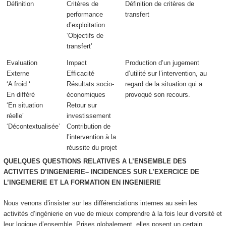
Définition
Critères de
Définition de critères de
performance
transfert
d’exploitation
‘Objectifs de
transfert’
Evaluation
Impact
Production d’un
jugement
Externe
Efficacité
d’utilité
sur l’intervention,
au
‘A froid ‘
Résultats socio-
regard de la situation
qui a
En différé
économiques
provoqué son recours.
‘En situation
Retour sur
réelle’
investissement
‘Décontextualisée’
Contribution de
l’intervention à la
réussite du projet
QUELQUES QUESTIONS RELATIVES A L’ENSEMBLE DES
ACTIVITES D’INGENIERIE– INCIDENCES SUR L’EXERCICE DE
L’INGENIERIE ET LA FORMATION EN INGENIERIE
Nous venons d’insister sur les différenciations internes au sein les
activités d’ingénierie en vue de mieux comprendre à la fois leur diversité et
leur logique d’ensemble. Prises globalement, elles posent un certain