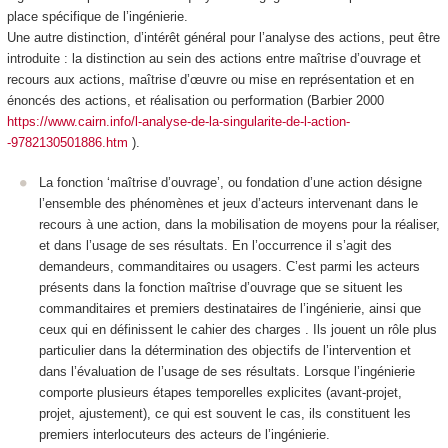
place spécifique de l’ingénierie.
Une autre distinction, d’intérêt général pour l’analyse des actions, peut être
introduite : la distinction au sein des actions entre
maîtrise d’ouvrage
et
recours aux actions,
maîtrise d’œuvre
ou mise en représentation et en
énoncés des actions, et
réalisation
ou performation (Barbier 2000
https://www.cairn.info/l-analyse-de-la-singularite-de-l-action-
-9782130501886.htm
).
La fonction ‘maîtrise d’ouvrage’
, ou fondation d’une action désigne
l’ensemble des phénomènes et jeux d’acteurs intervenant dans le
recours à une action, dans la mobilisation de moyens pour la réaliser,
et dans l’usage de ses résultats
. En l’occurrence il s’agit des
demandeurs, commanditaires ou usagers.
C’est parmi les acteurs
présents dans la fonction maîtrise d’ouvrage que se situent les
commanditaires et premiers destinataires de l’ingénierie, ainsi que
ceux qui en définissent le cahier des charges
. Ils jouent un rôle plus
particulier dans la détermination des objectifs de l’intervention et
dans l’évaluation de l’usage de ses résultats. Lorsque l’ingénierie
comporte plusieurs étapes temporelles explicites (avant-projet,
projet, ajustement), ce qui est souvent le cas, ils constituent les
premiers
interlocuteurs
des acteurs de l’ingénierie.