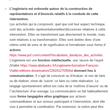
L’ingénierie est ordonnée autour de la construction de
représentations et d’énoncés relatifs à la conduite de cette
intervention.
Les activités qui la composent, quel que soit leur aspect technique,
sont des activités
représentationnelles/discursives relatives à cette
intervention
. Elles ne transforment pas directement le monde, mais
sont relatives à sa transformation. Elles sont dotées donc d’une
même unité de sens et de signification et formalisées sous forme d’
actions
https://www.puf.com/content/Vocabulaire_danalyse_des_activités
.
L’ingénierie est une
fonction intellectuelle
, une ‘œuvre de l’esprit
(Viallet
https://www.abebooks.fr/Lingénierie-formation-François-
Viallet-editions-doranisation/22624127035/bd
donnant lieu à
communication
.
Il s’agit de concevoir ou d’évaluer, et non de faire
ou de réaliser, sinon de ‘suivre’ ce faire ou cette réalisation. Le
langage spontanément utilisé est celui de la ‘maîtrise d’oeuvre’ ou de
l’’architecture’ d’un ouvrage. La communication se fait habituellement
sous
forme langagière et/ou graphique
aux acteurs
commanditaires et aux acteurs participant à l’intervention, dont elle
vise à permettre la coordination. Par extension, la notion peut être