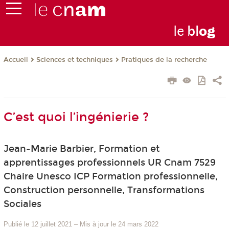
le
bl
o
g
Sciences et techniques
Pratiques de la recherche
Accueil
C’est quoi l’ingénierie ?
Jean-Marie Barbier, Formation et
apprentissages professionnels UR Cnam 7529
Chaire Unesco ICP Formation professionnelle,
Construction personnelle, Transformations
Sociales
Publié le 12 juillet 2021
–
Mis à jour le 24 mars 2022