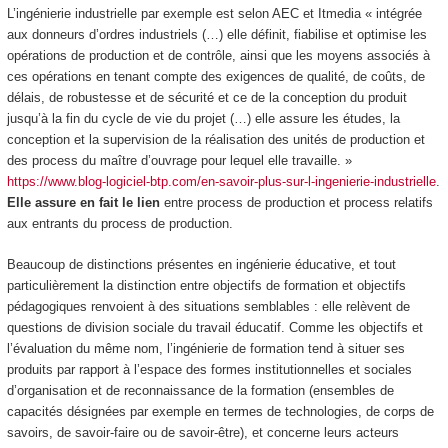
L’ingénierie industrielle par exemple est selon AEC et Itmedia «
intégrée
aux donneurs d’ordres industriels
(…) elle définit, fiabilise et optimise les
opérations de production et de contrôle, ainsi que les moyens associés à
ces opérations en tenant compte des exigences de qualité, de coûts, de
délais, de robustesse et de sécurité et ce de la conception du produit
jusqu’à la fin du cycle de vie du projet (…) elle assure les études, la
conception et la supervision de la réalisation des unités de production et
des process du maître d’ouvrage pour lequel elle travaille. »
https://www.blog-logiciel-btp.com/en-savoir-plus-sur-l-ingenierie-industrielle
.
Elle assure en fait le lien
entre process de production et process relatifs
aux entrants du process de production
.
Beaucoup de distinctions présentes en ingénierie éducative, et tout
particulièrement
la distinction entre objectifs de formation et objectifs
pédagogiques
renvoient à des situations semblables : elle relèvent de
questions de division sociale du travail éducatif. Comme les objectifs et
l’évaluation du même nom, l’
ingénierie de formation
tend à situer ses
produits par rapport à l’espace des
formes institutionnelles et sociales
d’organisation et de reconnaissance de la formation
(ensembles de
capacités désignées par exemple en termes de technologies, de corps de
savoirs, de savoir-faire ou de savoir-être), et concerne leurs acteurs