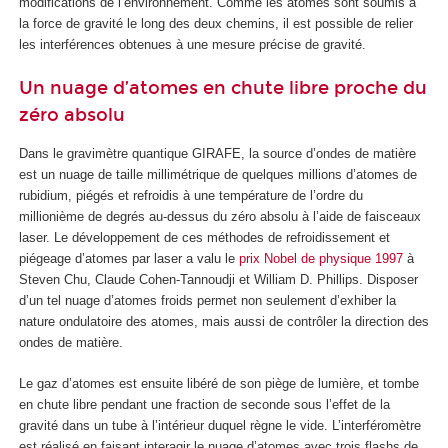
modifications de l’environnement. Comme les atomes sont soumis à
la force de gravité le long des deux chemins, il est possible de relier
les interférences obtenues à une mesure précise de gravité.
Un nuage d’atomes en chute libre proche du
zéro absolu
Dans le gravimètre quantique GIRAFE, la source d’ondes de matière
est un nuage de taille millimétrique de quelques millions d’atomes de
rubidium, piégés et refroidis à une température de l’ordre du
millionième de degrés au-dessus du zéro absolu à l’aide de faisceaux
laser. Le développement de ces méthodes de refroidissement et
piégeage d’atomes par laser a valu le
prix Nobel de physique 1997
à
Steven Chu, Claude Cohen-Tannoudji et William D. Phillips. Disposer
d’un tel nuage d’atomes froids permet non seulement d’exhiber la
nature ondulatoire des atomes, mais aussi de contrôler la direction des
ondes de matière.
Le gaz d’atomes est ensuite libéré de son piège de lumière, et tombe
en chute libre pendant une fraction de seconde sous l’effet de la
gravité dans un tube à l’intérieur duquel règne le vide. L’interféromètre
est réalisé en faisant interagir le nuage d’atomes avec trois flashs de