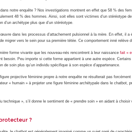
dans notre enquête ? Nos investigations montrent en effet que 58 % des fem
ement 48 % des hommes. Ainsi, soit elles sont victimes d’un stéréotype de ge
sion d’un archétype plus que d’un stéréotype.
l’œuvre dans les processus d’attachement pulsionnel à la mère. En effet, il 
de migrer vers le sein pour sa première tétée. Ce comportement inné relève d
mière forme vivante que les nouveau-nés rencontrent à leur naissance
fait « 
 ont besoin. Peu importe si cette forme appartient à une autre espèce. Certai
on de soin plus qu’un individu spécifique à son espèce d’appartenance.
ure projective féminine propre à notre enquête ne résulterait pas forcément d’
isateur « humain » à projeter une figure féminine archétypale dans le chatbot, pr
 technique », s’il donne le sentiment de « prendre soin » en aidant à choisir u
rotecteur ?
ête, le chatbot est généralement imaginé comme un sujet paré de caractérist