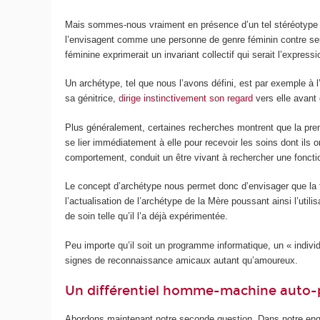
Mais sommes-nous vraiment en présence d’un tel stéréotype 
l’envisagent comme une personne de genre féminin contre seul
féminine exprimerait un invariant collectif qui serait l’expres
Un archétype, tel que nous l’avons défini, est par exemple à 
sa génitrice,
dirige instinctivement son regard
vers elle avant 
Plus généralement, certaines recherches montrent que la pre
se lier immédiatement à elle pour recevoir les soins dont ils
comportement, conduit un être vivant à rechercher une foncti
Le concept d’archétype nous permet donc d’envisager que la fig
l’actualisation de l’archétype de la Mère poussant ainsi l’util
de soin telle qu’il l’a déjà expérimentée.
Peu importe qu’il soit un programme informatique, un « individu
signes de reconnaissance amicaux autant qu’amoureux.
Un différentiel homme-machine auto-p
Abordons maintenant notre seconde question. Dans notre enqu