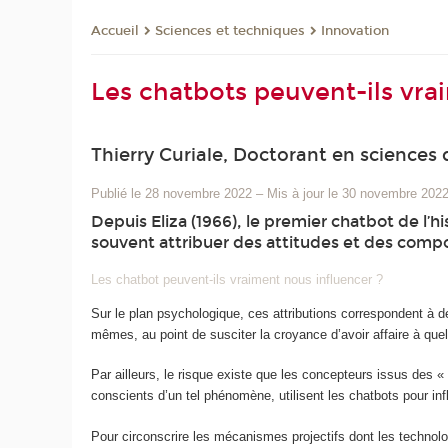
Sciences et techniques
Innovation
Accueil
Les chatbots peuvent-ils vra
Thierry Curiale, Doctorant en sciences
Publié le 28 novembre 2022
–
Mis à jour le 30 novembre 202
Depuis Eliza (1966), le premier chatbot de l’his
souvent attribuer des attitudes et des com
Les chatbot peuvent-ils vraiment nous influencer ?
Sur le plan psychologique, ces attributions correspondent à de
mêmes, au point de susciter la croyance d’avoir affaire à quel
Par ailleurs, le risque existe que les concepteurs issus des 
conscients d’un tel phénomène, utilisent les chatbots pour i
Pour circonscrire les mécanismes projectifs dont les technol