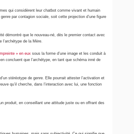
mes qui considèrent leur chatbot comme vivant et humain
nre par contagion sociale, soit cette projection d’une figure
a été démontré que le nouveau-né, dès le premier contact avec
e l’archétype de la Mère.
empreinte » en eux
sous la forme d’une image et les conduit à
ns en concluent que l’archétype, en tant que schéma inné de
un stéréotype de genre. Elle pourrait attester l’activation et
euve qu’il cherche, dans l’interaction avec lui, une fonction
n produit, en conseillant une attitude juste ou en offrant des
iques humaines, mais sans subjectivité. Ce qui signifie que