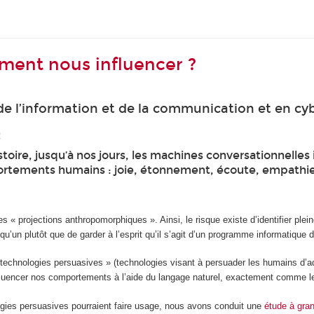
iment nous influencer ?
 de l’information et de la communication et en cy
2
toire, jusqu’à nos jours, les machines conversationnelles is
portements humains : joie, étonnement, écoute, empathi
s « projections anthropomorphiques ». Ainsi, le risque existe d’identifier ple
qu’un plutôt que de garder à l’esprit qu’il s’agit d’un programme informatique
« technologies persuasives » (technologies visant à persuader les humains d’
nfluencer nos comportements à l’aide du langage naturel, exactement comme le
ogies persuasives pourraient faire usage, nous avons conduit une
étude à gra