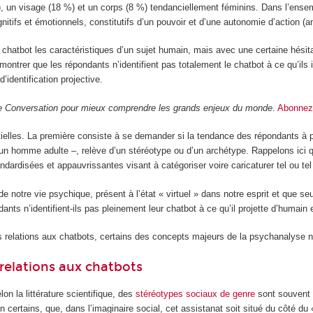
, un visage (18 %) et un corps (8 %) tendanciellement féminins. Dans l’ensem
gnitifs et émotionnels, constitutifs d’un pouvoir et d’une autonomie d’action (
hatbot les caractéristiques d’un sujet humain, mais avec une certaine hésitation
ontrer que les répondants n’identifient pas totalement le chatbot à ce qu’ils i
identification projective.
The Conversation pour mieux comprendre les grands enjeux du monde
.
Abonnez-
lles. La première consiste à se demander si la tendance des répondants à pro
homme adulte –, relève d’un stéréotype ou d’un archétype. Rappelons ici qu’
ndardisées et appauvrissantes visant à catégoriser voire caricaturer tel ou te
e notre vie psychique, présent à l’état « virtuel » dans notre esprit et que se
ts n’identifient-ils pas pleinement leur chatbot à ce qu’il projette d’humain 
 relations aux chatbots, certains des concepts majeurs de la psychanalyse n
relations aux chatbots
n la littérature scientifique, des
stéréotypes sociaux de genre
sont souvent 
elon certains, que, dans l’imaginaire social, cet assistanat soit situé du côté 