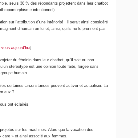
ble, seuls 38 % des répondants projettent dans leur chatbot
anthropomorphisme intentionnel).
 sur l’attribution d’une intériorité : il serait ainsi considéré
maginent d’humain en lui et, ainsi, qu’ils ne le prennent pas
vous aujourd’hui
]
jeter du féminin dans leur chatbot, qu’il soit ou non
un stéréotype est une opinion toute faite, forgée sans
l groupe humain.
ules certaines circonstances peuvent activer et actualiser. La
en eux ?
ous ont éclairés.
projetés sur les machines. Alors que la vocation des
du « care » et ainsi associé aux femmes.