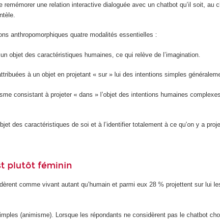
e remémorer une relation interactive dialoguée avec un chatbot qu’il soit, au 
ntèle.
ions anthropomorphiques quatre modalités essentielles :
un objet des caractéristiques humaines, ce qui relève de l’imagination.
ttribuées à un objet en projetant « sur » lui des intentions simples générale
me consistant à projeter « dans » l’objet des intentions humaines complexes s
’objet des caractéristiques de soi et à l’identifier totalement à ce qu’on y a p
st plutôt féminin
idèrent comme vivant autant qu’humain et parmi eux 28 % projettent sur lui l
s simples (animisme). Lorsque les répondants ne considèrent pas le chatbot ch