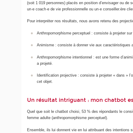
(soit 1 019 personnes) placés en position d’envisager ou de s
un·e coach·e de vie professionnelle ou un·e conseiller.ère clie
Pour interpréter nos résultats, nous avons retenu des project
Anthropomorphisme perceptuel : consiste à projeter sur 
Animisme : consiste à donner vie aux caractéristiques a
Anthropomorphisme intentionnel : est une forme d’animis
a projeté.
Identification projective : consiste à projeter « dans » l
cet objet.
Un résultat intriguant : mon chatbot e
Quel que soit le chatbot choisi, 53 % des répondants le cons
femme adulte (anthropomorphisme perceptuel).
Ensemble, ils lui donnent vie en lui attribuant des intention