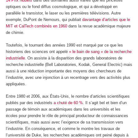
14 Prix Nobels
dans des domaines aussi variés que les pincettes
optiques ou le fond diffus cosmologique, et qui a développé en
parallèle le transistor, le laser ou les premières télévisions. Autre
exemple, DuPont de Nemours, qui publiait
davantage d’articles que le
MIT et CalTech combinés en 1960
dans la revue académique majeure
de chimie.
Toutefois, le tournant des années 1990 est marqué par ce que les
historiens des sciences ont appelé
« le bain de sang » de la recherche
industrielle
. On assiste à la disparition des grands laboratoires de
recherche industrielle (Bell Laboratories, Kodak, General Electric) mais
aussi à une réduction importante des moyens des chercheurs de
l’industrie, avec une injonction à un recentrage vers des activités plus
appliquées.
Entre 1980 et 2006, aux États-Unis, le nombre d’articles scientifiques
publiés par des industriels
a chuté de 60 %
. Il s’agit bel et bien d’un
passage de témoin aux académiques dans les universités et les
écoles pour prendre le rôle de principal producteur de connaissances
scientifiques, mais aussi avec l’exigence de sa transmission vers
l’industrie. En conséquence, et comme le montre les travaux de
l’université de Duke, les recherches académiques ont peiné depuis à