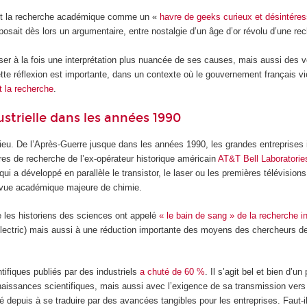
rant la recherche académique comme un «
havre de geeks curieux et désintére
sait dès lors un argumentaire, entre nostalgie d’un âge d’or révolu d’une reche
 à la fois une interprétation plus nuancée de ses causes, mais aussi des vo
tte réflexion est importante, dans un contexte où le gouvernement français vi
t la recherche
.
ustrielle dans les années 1990
u lieu. De l’Après-Guerre jusque dans les années 1990, les grandes entrepris
res de recherche de l’ex-opérateur historique américain
AT&T Bell Laboratorie
qui a développé en parallèle le transistor, le laser ou les premières télévisi
vue académique majeure de chimie.
e les historiens des sciences ont appelé
« le bain de sang » de la recherche in
Electric) mais aussi à une réduction importante des moyens des chercheurs de 
tifiques publiés par des industriels
a chuté de 60 %
. Il s’agit bel et bien d
onnaissances scientifiques, mais aussi avec l’exigence de sa transmission ver
 depuis à se traduire par des avancées tangibles pour les entreprises. Faut-il