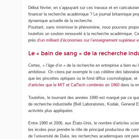
Début février, en s’appuyant sur ces travaux et en caricatu
financer la recherche académique ? Le journal britannique propo
dynamique actuelle de la recherche.
Pourtant, sans minimiser le phénomène, nous pouvons proposer
toutefois un soutien renouvelé à la recherche académique. Ce
près
d’un milliard d’économies sur l’enseignement supérieur e
Le « bain de sang » de la recherche ind
Certes, « l’âge d’or » de la recherche en entreprise a bien e
ambitieux. On citera par exemple le cas célèbre des laboratoi
que les pincettes optiques ou le fond diffus cosmologique, et 
d’articles que le MIT et CalTech combinés en 1960
dans la re
Toutefois, le tournant des années 1990 est marqué par ce qu
de recherche industrielle (Bell Laboratories, Kodak, General 
activités plus appliquées.
Entre 1980 et 2006, aux États-Unis, le nombre d’articles scien
les écoles pour prendre le rôle de principal producteur de c
de l’université de Duke, les recherches académiques ont peiné