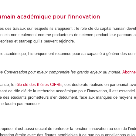
l humain académique pour l’innovation
lés des travaux sur lesquels ils s’appuient : le rôle clé du capital humain dé
ssentiels non seulement comme producteurs de science pendant leur parcours
rises et start-up qu’ils peuvent rejoindre.
che académique, historiquement reconnue pour sa capacité à générer des conn
 The Conversation pour mieux comprendre les grands enjeux du monde
.
Abonnez
rance, le
rôle clé des thèses CIFRE
, ces doctorats réalisés en partenariat ave
nt ce rôle clé de la recherche académique pour l’innovation, il est essentiel
 que des étudiants prometteurs s’en détournent, face aux manques de moyens e
 ne faudra pas manquer.
prise, il est aussi crucial de renforcer la fonction innovation au sein de l’i
laboration étroite avec des figures semblables à ce que nous appellerions aujo