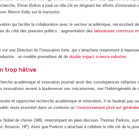
 recherche, Elmer Bolton a joué un rôle clé en dirigeant les efforts d’innovatio
c Mervin Kelly sur le transistor.
vation qui facilite la collaboration avec le secteur académique, nécessitant d
ces du côté des pouvoirs publics : augmentation des
laboratoires communs ent
r sur une Direction de l’Innovation forte, qui s’attachera notamment à repens
’industrie : un modèle prometteur dit de
double impact science-industrie
.
n trop hâtive
e recherche académique et innovation pourrait avoir des conséquences néfastes
es innovations revient à bouleverser ses mécanismes, nier l’hétérogénéité de
ndre et rapprocher recherche académique et innovation, il ne faudrait pas o
 public reste essentiel dans un contexte où
l’investissement privé est général
rix Nobel de chimie 1980, interrompant en plein discours Thomas Perkins, surno
mazon, HP). Alors que Perkins s’attachait à célébrer le rôle clé de la prise 