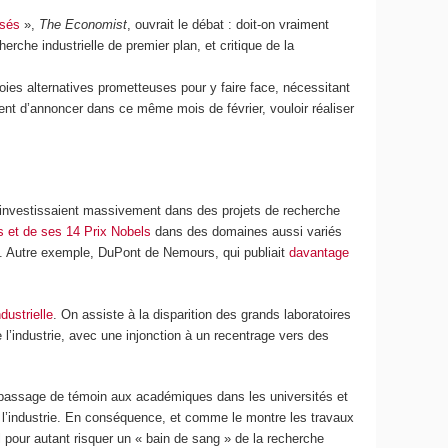
ssés
»,
The Economist
, ouvrait le débat : doit-on vraiment
rche industrielle de premier plan, et critique de la
ies alternatives prometteuses pour y faire face, nécessitant
ent d’annoncer dans ce même mois de février, vouloir réaliser
es investissaient massivement dans des projets de recherche
s et de ses 14 Prix Nobels
dans des domaines aussi variés
ons. Autre exemple, DuPont de Nemours, qui publiait
davantage
dustrielle
. On assiste à la disparition des grands laboratoires
l’industrie, avec une injonction à un recentrage vers des
’un passage de témoin aux académiques dans les universités et
s l’industrie. En conséquence, et comme le montre les travaux
 pour autant risquer un « bain de sang » de la recherche