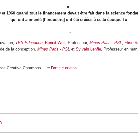
 et 1960 quand tout le financement devait être fait dans la science fond
qui ont alimenté [l’industrie] ont été créées à cette époque ! »
novation,
TBS Education
;
Benoit Weil
, Professeur,
Mines Paris - PSL
;
Elise R
ode de la conception,
Mines Paris - PSL
et
Sylvain Lenfle
, Professeur en man
nce Creative Commons. Lire l’
article original
.
SA