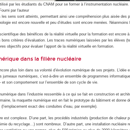
t utilisé par les étudiants du CNAM pour se former à l’instrumentation nucléaire
Fourni par l'auteur
ous les sens sont atteints, permettant ainsi une compréhension plus aisée des
nologie est encore nouvelle et peu d’études sont encore menées. Néanmoins
scientifique des bénéfices de la réalité virtuelle pour la formation est encore à
s bons critères d’évaluation. Les traces numériques laissées par les élèves (
ères objectifs pour évaluer l’apport de la réalité virtuelle en formation.
rique dans la filière nucléaire
 encore plus loin dans sa volonté d’évolution numérique de ses projets. L’idée 
des jumeaux numériques, c’est-à-dire un ensemble de programmes informatiques
– et son comportement sur l’ensemble de son cycle de vie.
umérique dans l’industrie ressemble à ce qui se fait en construction et archi
maine, la maquette numérique est en fait le prototype du bâtiment et donne d
es (l’emplacement exact des conduites d’eau, par exemple).
ire est complexe. D’une part, les procédés industriels (production de chaleur p
chimie du recyclage…) sont nombreux. D’autre part, une installation nucléaire