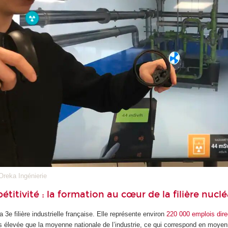
Oreka Ingénierie
titivité : la formation au cœur de la filière nuclé
la 3
e
filière industrielle française. Elle représente environ
220 000 emplois dire
lus élevée que la moyenne nationale de l’industrie, ce qui correspond en moye