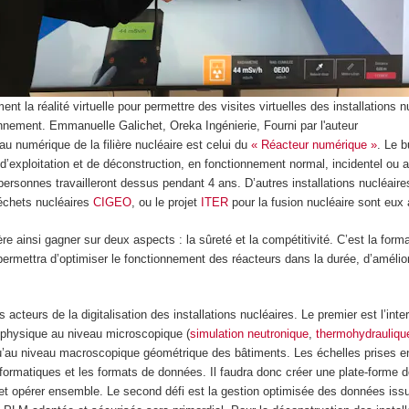
nt la réalité virtuelle pour permettre des visites virtuelles des installations 
nnement.
Emmanuelle Galichet, Oreka Ingénierie
,
Fourni par l'auteur
u numérique de la filière nucléaire est celui du
« Réacteur numérique »
. Le b
’exploitation et de déconstruction, en fonctionnement normal, incidentel ou ac
personnes travailleront dessus pendant 4 ans. D’autres installations nucléaire
échets nucléaires
CIGEO
, ou le projet
ITER
pour la fusion nucléaire sont eux 
ère ainsi gagner sur deux aspects : la sûreté et la compétitivité. C’est la format
rmettra d’optimiser le fonctionnement des réacteurs dans la durée, d’amélior
s acteurs de la digitalisation des installations nucléaires. Le premier est l’in
a physique au niveau microscopique (
simulation neutronique
,
thermohydrauliqu
qu’au niveau macroscopique géométrique des bâtiments. Les échelles prises en
ormatiques et les formats de données. Il faudra donc créer une plate-forme d
 opérer ensemble. Le second défi est la gestion optimisée des données issues d