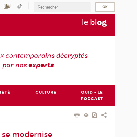
le
bl
o
g
ux contempor
ains décryptés
par nos
expert
s
IÉTÉ
CULTURE
QUID - LE
PODCAST
re se modernise