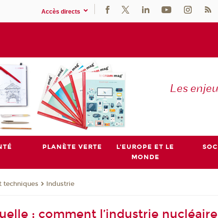
Accès directs
Les enje
NTÉ
PLANÈTE VERTE
L'EUROPE ET LE
SOC
MONDE
t techniques
Industrie
tuelle : comment l’industrie nucléai