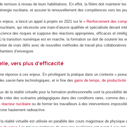
de remises à niveau de leurs habilitations. En effet, la filière doit maintenir l
’énergie nucléaire, et assurer le renouvellement des compétences vers les je
s enjeux, a lancé un appel à projets en 2021 sur le
« Renforcement des compét
 nucléaire, qui nécessite une main-d’œuvre qualifiée et spécialisée devant inté
cience des risques et suppose des réactions appropriées, efficaces et intelli
ù la transition numérique est en marche, la formation se doit de soutenir les e
fronter de vrais défis avec de nouvelles méthodes de travail plus collaborati
hantiers d’envergure.
elle, vers plus d’efficacité
 une réponse à ces enjeux. En privilégiant la pratique dans un contexte « pseud
 des savoir-faire technologiques, et in fine des
gains de temps, de productivité e
 de la réalité virtuelle pour la formation professionnelle sont la possibilité d
 de créer des scénarios pédagogiques dans des conditions rares, comme des acc
 réacteur nucléaire
ou de former les travailleurs à des interventions impossib
 zone hautement radioactive.
 réalité virtuelle est utilisée en parallèle des cours magistraux de physiqu