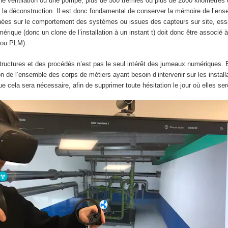
 ventilation ou une pompe, plus de 500 trémies ou plus de 2000 kilomètres de
 la déconstruction. Il est donc fondamental de conserver la mémoire de l’ensem
nées sur le comportement des systèmes ou issues des capteurs sur site, essai
rique (donc un clone de l’installation à un instant t) doit donc être associé
 ou PLM).
structures et des procédés n’est pas le seul intérêt des jumeaux numériques. En 
n de l’ensemble des corps de métiers ayant besoin d’intervenir sur les installa
ue cela sera nécessaire, afin de supprimer toute hésitation le jour où elles ser