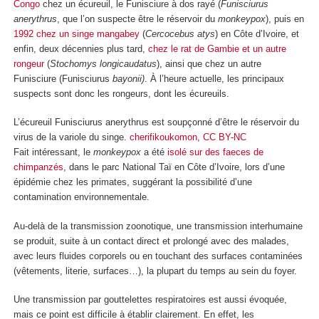
Congo
chez un écureuil, le Funisciure à dos rayé (
Funisciurus
anerythrus
, que l’on suspecte être le réservoir du
monkeypox
), puis en
1992 chez un singe mangabey
(
Cercocebus atys
) en Côte d’Ivoire, et
enfin, deux décennies plus tard,
chez le rat de Gambie et un autre
rongeur
(
Stochomys longicaudatus
), ainsi que chez un autre
Funisciure (Funisciurus
bayonii)
. À l’heure actuelle, les principaux
suspects sont donc les rongeurs, dont les écureuils.
L’écureuil Funisciurus anerythrus est soupçonné d’être le réservoir du
virus de la variole du singe.
cherifikoukomon
,
CC BY-NC
Fait intéressant, le
monkeypox
a été
isolé sur des faeces de
chimpanzés
, dans le parc National Taï en Côte d’Ivoire, lors d’une
épidémie chez les primates, suggérant la possibilité d’une
contamination environnementale.
Au-delà de la transmission zoonotique, une transmission interhumaine
se produit, suite à un contact direct et prolongé avec des malades,
avec leurs fluides corporels ou en touchant des surfaces contaminées
(vêtements, literie, surfaces…), la plupart du temps au sein du foyer.
Une transmission par gouttelettes respiratoires est aussi évoquée,
mais ce point est difficile à établir clairement. En effet, les