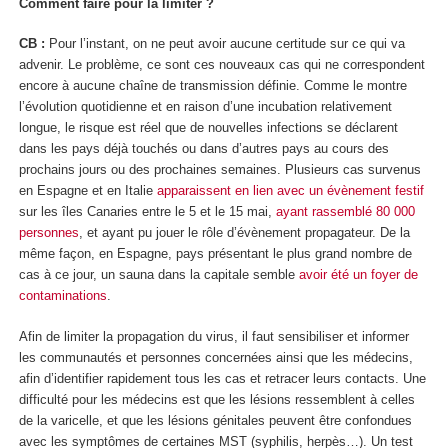
Comment faire pour la limiter ?
CB :
Pour l’instant, on ne peut avoir aucune certitude sur ce qui va
advenir. Le problème, ce sont ces nouveaux cas qui ne correspondent
encore à aucune chaîne de transmission définie. Comme le montre
l’évolution quotidienne et en raison d’une incubation relativement
longue, le risque est réel que de nouvelles infections se déclarent
dans les pays déjà touchés ou dans d’autres pays au cours des
prochains jours ou des prochaines semaines. Plusieurs cas survenus
en Espagne et en Italie
apparaissent en lien avec un évènement festif
sur les îles Canaries entre le 5 et le 15 mai,
ayant rassemblé 80 000
personnes
, et ayant pu jouer le rôle d’évènement propagateur. De la
même façon, en Espagne, pays présentant le plus grand nombre de
cas à ce jour, un sauna dans la capitale semble
avoir été un foyer de
contaminations
.
Afin de limiter la propagation du virus, il faut sensibiliser et informer
les communautés et personnes concernées ainsi que les médecins,
afin d’identifier rapidement tous les cas et retracer leurs contacts. Une
difficulté pour les médecins est que les lésions ressemblent à celles
de la varicelle, et que les lésions génitales peuvent être confondues
avec les symptômes de certaines MST (syphilis, herpès…). Un test