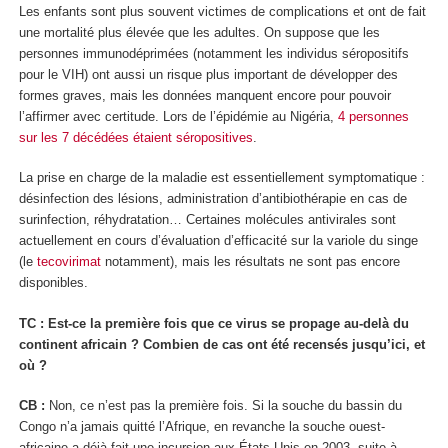
Les enfants sont plus souvent victimes de complications et ont de fait
une mortalité plus élevée que les adultes. On suppose que les
personnes immunodéprimées (notamment les individus séropositifs
pour le VIH) ont aussi un risque plus important de développer des
formes graves, mais les données manquent encore pour pouvoir
l’affirmer avec certitude. Lors de l’épidémie au Nigéria,
4 personnes
sur les 7 décédées étaient séropositives
.
La prise en charge de la maladie est essentiellement symptomatique :
désinfection des lésions, administration d’antibiothérapie en cas de
surinfection, réhydratation… Certaines molécules antivirales sont
actuellement en cours d’évaluation d’efficacité sur la variole du singe
(le
tecovirimat
notamment), mais les résultats ne sont pas encore
disponibles.
TC : Est-ce la première fois que ce virus se propage au-delà du
continent africain ? Combien de cas ont été recensés jusqu’ici, et
où ?
CB :
Non, ce n’est pas la première fois. Si la souche du bassin du
Congo n’a jamais quitté l’Afrique, en revanche la souche ouest-
africaine a déjà fait une incursion aux États-Unis en 2003, suite à