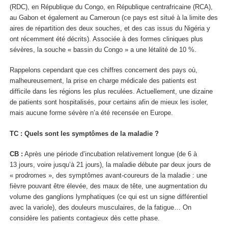
(RDC), en République du Congo, en République centrafricaine (RCA),
au Gabon et également au Cameroun (ce pays est situé à la limite des
aires de répartition des deux souches, et des cas issus du Nigéria y
ont récemment été décrits). Associée à des formes cliniques plus
sévères, la souche « bassin du Congo » a une létalité de 10 %.
Rappelons cependant que ces chiffres concernent des pays où,
malheureusement, la prise en charge médicale des patients est
difficile dans les régions les plus reculées. Actuellement, une dizaine
de patients sont hospitalisés, pour certains afin de mieux les isoler,
mais aucune forme sévère n’a été recensée en Europe.
TC : Quels sont les symptômes de la maladie ?
CB :
Après une période d’incubation relativement longue (de 6 à
13 jours, voire jusqu’à 21 jours), la maladie débute par deux jours de
« prodromes », des symptômes avant-coureurs de la maladie : une
fièvre pouvant être élevée, des maux de tête, une augmentation du
volume des ganglions lymphatiques (ce qui est un signe différentiel
avec la variole), des douleurs musculaires, de la fatigue… On
considère les patients contagieux dès cette phase.