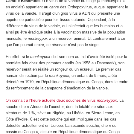
Camille Besombes :
Le virus de la variole du singe (« monkeypox »
en anglais) appartient au genre des Orthopoxvirus, auquel appartient le
virus de la variole. Il s’agit d’un gros virus à ADN qui présente une
appétence particulière pour les tissus cutanés. Cependant, à la
différence du virus de la variole, qui n’infectait que les humains et a
ainsi pu être éradiqué suite à la vaccination massive de la population
mondiale, le
monkeypox
a un réservoir animal. Et contrairement à ce
que l’on pourrait croire, ce réservoir n’est pas le singe.
En effet, si le
monkeypox
doit son nom au fait d’avoir été isolé pour la
première fois chez des primates captifs (en 1958 au Danemark), son
réservoir serait en réalité un rongeur ou un écureuil. Le premier cas
humain d’infection par le
monkeypox
, un enfant de 9 mois, a été
détecté en 1970, en République démocratique du Congo, dans le cadre
du renforcement de la campagne d’éradication de la variole.
On connaît à l’heure actuelle deux souches de virus
monkeypox
. La
souche dite « Afrique de l’ouest », dont la létalité se situe aux
alentours de 1 %, sévit au Nigéria, au Libéria, en Sierra Leone, en
Côte d’Ivoire. C’est cette souche qui est impliquée dans les cas
détectés actuellement en Europe. La seconde souche, dite « du
bassin du Congo », circule en République démocratique du Congo