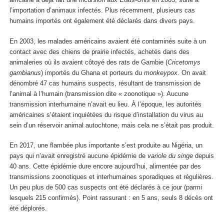
l’importation d’animaux infectés. Plus récemment, plusieurs cas
humains importés ont également été déclarés dans divers pays.
En 2003, les malades américains avaient été contaminés suite à un
contact avec des chiens de prairie infectés, achetés dans des
animaleries où ils avaient côtoyé des rats de Gambie (
Cricetomys
gambianus
) importés du Ghana et porteurs du
monkeypox
. On avait
dénombré 47 cas humains suspects, résultant de transmission de
l’animal à l’humain (transmission dite « zoonotique »). Aucune
transmission interhumaine n’avait eu lieu. À l’époque, les autorités
américaines s’étaient inquiétées du risque d’installation du virus au
sein d’un réservoir animal autochtone, mais cela ne s’était pas produit.
En 2017, une flambée plus importante s’est produite au Nigéria, un
pays qui n’avait enregistré aucune épidémie de
variole du singe
depuis
40 ans. Cette épidémie dure encore aujourd’hui, alimentée par des
transmissions zoonotiques et interhumaines sporadiques et régulières.
Un peu plus de 500 cas suspects ont été déclarés à ce jour (parmi
lesquels 215 confirmés). Point rassurant : en 5 ans, seuls 8 décès ont
été déplorés.