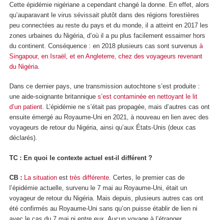
Cette épidémie nigériane a cependant changé la donne. En effet, alors
qu’auparavant le virus sévissait plutôt dans des régions forestières
peu connectées au reste du pays et du monde, il a atteint en 2017 les
zones urbaines du Nigéria, d’où il a pu plus facilement essaimer hors
du continent. Conséquence : en 2018 plusieurs cas sont survenus
à
Singapour, en Israël, et en Angleterre, chez des voyageurs revenant
du Nigéria
.
Dans ce dernier pays, une transmission autochtone s’est produite :
une aide-soignante britannique
s’est contaminée en nettoyant le lit
d’un patient
. L’épidémie ne s’était pas propagée, mais d’autres cas ont
ensuite émergé au Royaume-Uni en 2021, à nouveau en lien avec des
voyageurs de retour du Nigéria, ainsi qu’aux États-Unis (deux cas
déclarés).
TC : En quoi le contexte actuel est-il différent ?
CB :
La situation
est
très différente
. Certes, le premier cas de
l’épidémie actuelle, survenu le 7 mai au Royaume-Uni, était un
voyageur de retour du Nigéria. Mais depuis, plusieurs autres cas ont
été confirmés au Royaume-Uni sans qu’on puisse établir de lien ni
avec le cas du 7 mai ni entre eux. Aucun voyage à l’étranger