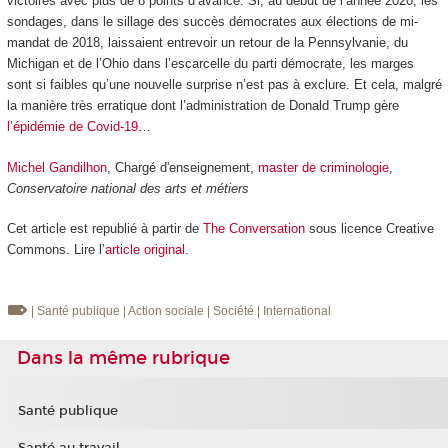
victoires avec plus de 8 points d’avance. Si, au début de l’année 2020, les
sondages, dans le sillage des succès démocrates aux élections de mi-
mandat de 2018, laissaient entrevoir un retour de la Pennsylvanie, du
Michigan et de l’Ohio dans l’escarcelle du parti démocrate, les marges
sont si faibles qu’une nouvelle surprise n’est pas à exclure. Et cela, malgré
la manière très erratique dont l’administration de Donald Trump gère
l’épidémie de Covid-19
…
Michel Gandilhon
, Chargé d'enseignement,
master de criminologie
,
Conservatoire national des arts et métiers
Cet article est republié à partir de
The Conversation
sous licence Creative
Commons. Lire l’
article original
.
| Santé publique
| Action sociale
| Société
| International
Dans la même rubrique
Santé publique