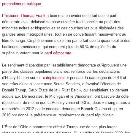
profondément politique
.
L’
historien Thomas Frank
a bien mis en évidence le fait que le parti
démocrate avait délaissé sa base ouvrière traditionnelle au profit des
minorités noires et hispaniques et des couches les plus diplômées des
grandes aires métropolitaines, tout en se convertissant massivement au
libre-échange. Ce phénomène s’exprime par le fait que la quasi-totalité des
banlieues américaines, qui comptent plus de 50 % de diplômés du
supérieur, votent pour le
parti démocrate
.
Le sentiment d’abandon par l’establishment démocrate qu’éprouvent une
partie des classes populaires blanches, renforcé par les déclarations
d’Hillary Clinton sur les
« déplorables »
pendant la campagne de 2016 et
son refus d’une alliance avec Bernie Sanders, a favorisé l’élection de
Donald Trump. Deux États de la « Rust Belt », qui semblaient solidement
acquis aux Démocrates, le Michigan et le Wisconsin, ont basculé du côté
républicain, de même que la Pennsylvanie et l’Ohio, deux « swing states »
remportés en 2012 par le candidat démocrate Barack Obama et qui en
2016 ont donné la préférence au représentant du parti républicain.
L’État de l’Ohio a notamment offert à Trump une de ses plus larges