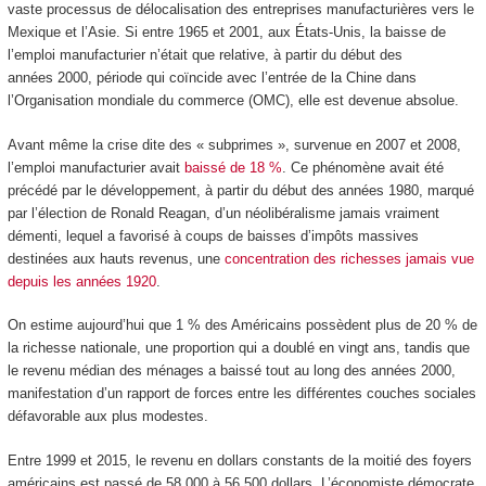
vaste processus de délocalisation des entreprises manufacturières vers le
Mexique et l’Asie. Si entre 1965 et 2001, aux États-Unis, la baisse de
l’emploi manufacturier n’était que relative, à partir du début des
années 2000, période qui coïncide avec l’entrée de la Chine dans
l’Organisation mondiale du commerce (OMC), elle est devenue absolue.
Avant même la crise dite des « subprimes », survenue en 2007 et 2008,
l’emploi manufacturier avait
baissé de 18 %
. Ce phénomène avait été
précédé par le développement, à partir du début des années 1980, marqué
par l’élection de Ronald Reagan, d’un néolibéralisme jamais vraiment
démenti, lequel a favorisé à coups de baisses d’impôts massives
destinées aux hauts revenus, une
concentration des richesses jamais vue
depuis les années 1920
.
On estime aujourd’hui que 1 % des Américains possèdent plus de 20 % de
la richesse nationale, une proportion qui a doublé en vingt ans, tandis que
le revenu médian des ménages a baissé tout au long des années 2000,
manifestation d’un rapport de forces entre les différentes couches sociales
défavorable aux plus modestes.
Entre 1999 et 2015, le revenu en dollars constants de la moitié des foyers
américains est passé de 58 000 à 56 500 dollars. L’économiste démocrate