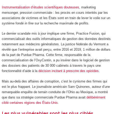
Instrumentalisation d’études scientifiques douteuses
, marketing
mensonger, pression commerciale : les procès en cours intentés par les
associations de victimes et les États sont en train de lever le voile sur un
système fondé
in fine
sur la recherche maximale de profits.
Le dernier scandale mis à jour implique une firme, Practice Fusion, qui
commercialisait des outils informatiques de gestion des données destinés
notamment aux médecins généralistes. La justice fédérale du Vermont a
révélé que l’entreprise avait perçu, entre 2016 et 2019, 1 million de dollars
de la part de Purdue Pharma. Cette firme, responsable de la
commercialisation de l’OxyContin, a pu insérer dans le logiciel de gestion
des dossiers des patients de 30 000 cabinets à travers le pays une
fonctionnalité d’aide à la
décision incitant à prescrire des opioïdes
.
Mais au-delà des affaires de corruption, c’est le cynisme des firmes qui
est le plus frappant. Le journaliste américain Sam Quinones, auteur d’une
remarquable enquête de terrain conduite de l’Ohio au Mexique, a montré
que dans sa stratégie commerciale Purdue Pharma avait
délibérément
ciblé certaines régions des États-Unis
.
Les plus vulnérables sont les plus ciblés