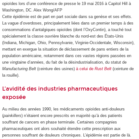
opioïdes lors d’une conférence de presse le 19 mai 2016 à Capitol Hill à
Washington, DC.
Alex Wong/AFP
Cette épidémie est de part en part sociale dans sa genèse et ses effets.
La vague d’overdoses, principalement liées dans un premier temps à des
consommations d’antalgiques opioïdes (dont l’OxyContin), a touché tout
spécialement la classe ouvrière blanche du nord-est des États-Unis
(Indiana, Michigan, Ohio, Pennsylvanie, Virginie-Occidentale, Wisconsin),
mettant en exergue la situation de déclassement de pans entiers de la
population américaine, notamment dans ces vastes régions passées en
une vingtaine d’années, du fait de la désindustrialisation, du statut de
Manufacturing Belt
(ceinture des usines)
à celui de
Rust Belt
(ceinture de
la rouille).
L’avidité des industries pharmaceutiques
exposée
Au milieu des années 1990, les médicaments opioïdes anti-douleurs
(
painkillers
) n’étaient encore prescrits en majorité qu’à des patients
souffrant de cancers en phase terminale. Certaines compagnies
pharmaceutiques ont alors souhaité étendre cette prescription aux
personnes souffrant de douleurs chroniques. L’épidémie est partie de là.