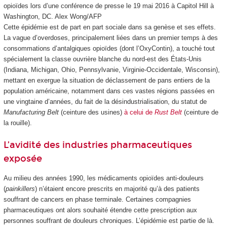
opioïdes lors d’une conférence de presse le 19 mai 2016 à Capitol Hill à
Washington, DC.
Alex Wong/AFP
Cette épidémie est de part en part sociale dans sa genèse et ses effets.
La vague d’overdoses, principalement liées dans un premier temps à des
consommations d’antalgiques opioïdes (dont l’OxyContin), a touché tout
spécialement la classe ouvrière blanche du nord-est des États-Unis
(Indiana, Michigan, Ohio, Pennsylvanie, Virginie-Occidentale, Wisconsin),
mettant en exergue la situation de déclassement de pans entiers de la
population américaine, notamment dans ces vastes régions passées en
une vingtaine d’années, du fait de la désindustrialisation, du statut de
Manufacturing Belt
(ceinture des usines)
à celui de
Rust Belt
(ceinture de
la rouille).
L’avidité des industries pharmaceutiques
exposée
Au milieu des années 1990, les médicaments opioïdes anti-douleurs
(
painkillers
) n’étaient encore prescrits en majorité qu’à des patients
souffrant de cancers en phase terminale. Certaines compagnies
pharmaceutiques ont alors souhaité étendre cette prescription aux
personnes souffrant de douleurs chroniques. L’épidémie est partie de là.