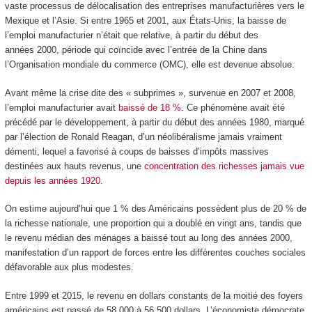
vaste processus de délocalisation des entreprises manufacturières vers le
Mexique et l’Asie. Si entre 1965 et 2001, aux États-Unis, la baisse de
l’emploi manufacturier n’était que relative, à partir du début des
années 2000, période qui coïncide avec l’entrée de la Chine dans
l’Organisation mondiale du commerce (OMC), elle est devenue absolue.
Avant même la crise dite des « subprimes », survenue en 2007 et 2008,
l’emploi manufacturier avait
baissé de 18 %
. Ce phénomène avait été
précédé par le développement, à partir du début des années 1980, marqué
par l’élection de Ronald Reagan, d’un néolibéralisme jamais vraiment
démenti, lequel a favorisé à coups de baisses d’impôts massives
destinées aux hauts revenus, une
concentration des richesses jamais vue
depuis les années 1920
.
On estime aujourd’hui que 1 % des Américains possèdent plus de 20 % de
la richesse nationale, une proportion qui a doublé en vingt ans, tandis que
le revenu médian des ménages a baissé tout au long des années 2000,
manifestation d’un rapport de forces entre les différentes couches sociales
défavorable aux plus modestes.
Entre 1999 et 2015, le revenu en dollars constants de la moitié des foyers
américains est passé de 58 000 à 56 500 dollars. L’économiste démocrate