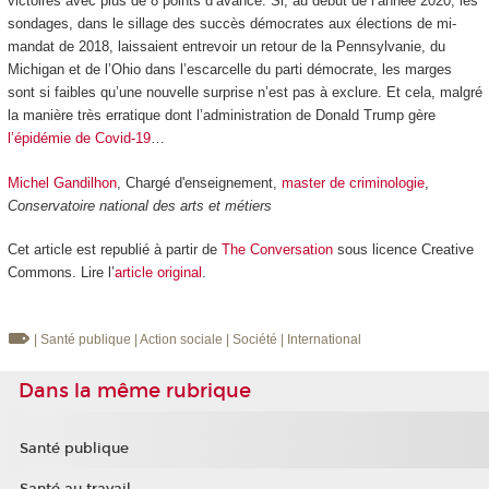
victoires avec plus de 8 points d’avance. Si, au début de l’année 2020, les
sondages, dans le sillage des succès démocrates aux élections de mi-
mandat de 2018, laissaient entrevoir un retour de la Pennsylvanie, du
Michigan et de l’Ohio dans l’escarcelle du parti démocrate, les marges
sont si faibles qu’une nouvelle surprise n’est pas à exclure. Et cela, malgré
la manière très erratique dont l’administration de Donald Trump gère
l’épidémie de Covid-19
…
Michel Gandilhon
, Chargé d'enseignement,
master de criminologie
,
Conservatoire national des arts et métiers
Cet article est republié à partir de
The Conversation
sous licence Creative
Commons. Lire l’
article original
.
| Santé publique
| Action sociale
| Société
| International
Dans la même rubrique
Santé publique