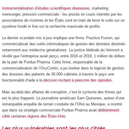
Instrumentalisation d’études scientifiques douteuses
, marketing
mensonger, pression commerciale : les procès en cours intentés par les
associations de victimes et les États sont en train de lever le voile sur un
système fondé
in fine
sur la recherche maximale de profits.
Le dernier scandale mis à jour implique une firme, Practice Fusion, qui
commercialisait des outils informatiques de gestion des données destinés
notamment aux médecins généralistes. La justice fédérale du Vermont a
révélé que l’entreprise avait perçu, entre 2016 et 2019, 1 million de dollars
de la part de Purdue Pharma. Cette firme, responsable de la
commercialisation de l’OxyContin, a pu insérer dans le logiciel de gestion
des dossiers des patients de 30 000 cabinets à travers le pays une
fonctionnalité d’aide à la
décision incitant à prescrire des opioïdes
.
Mais au-delà des affaires de corruption, c’est le cynisme des firmes qui
est le plus frappant. Le journaliste américain Sam Quinones, auteur d’une
remarquable enquête de terrain conduite de l’Ohio au Mexique, a montré
que dans sa stratégie commerciale Purdue Pharma avait
délibérément
ciblé certaines régions des États-Unis
.
Les plus vulnérables sont les plus ciblés