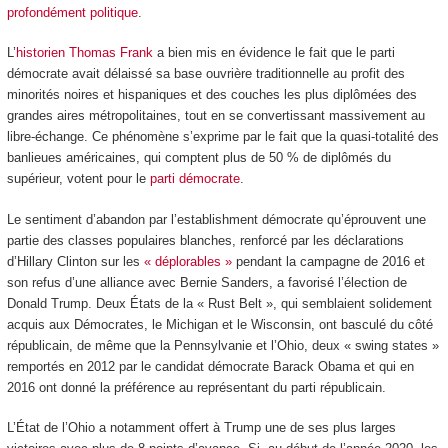
profondément politique
.
L’
historien Thomas Frank
a bien mis en évidence le fait que le parti
démocrate avait délaissé sa base ouvrière traditionnelle au profit des
minorités noires et hispaniques et des couches les plus diplômées des
grandes aires métropolitaines, tout en se convertissant massivement au
libre-échange. Ce phénomène s’exprime par le fait que la quasi-totalité des
banlieues américaines, qui comptent plus de 50 % de diplômés du
supérieur, votent pour le
parti démocrate
.
Le sentiment d’abandon par l’establishment démocrate qu’éprouvent une
partie des classes populaires blanches, renforcé par les déclarations
d’Hillary Clinton sur les
« déplorables »
pendant la campagne de 2016 et
son refus d’une alliance avec Bernie Sanders, a favorisé l’élection de
Donald Trump. Deux États de la « Rust Belt », qui semblaient solidement
acquis aux Démocrates, le Michigan et le Wisconsin, ont basculé du côté
républicain, de même que la Pennsylvanie et l’Ohio, deux « swing states »
remportés en 2012 par le candidat démocrate Barack Obama et qui en
2016 ont donné la préférence au représentant du parti républicain.
L’État de l’Ohio a notamment offert à Trump une de ses plus larges