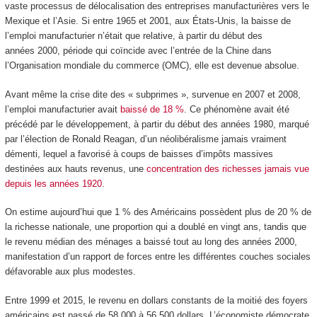
vaste processus de délocalisation des entreprises manufacturières vers le
Mexique et l’Asie. Si entre 1965 et 2001, aux États-Unis, la baisse de
l’emploi manufacturier n’était que relative, à partir du début des
années 2000, période qui coïncide avec l’entrée de la Chine dans
l’Organisation mondiale du commerce (OMC), elle est devenue absolue.
Avant même la crise dite des « subprimes », survenue en 2007 et 2008,
l’emploi manufacturier avait
baissé de 18 %
. Ce phénomène avait été
précédé par le développement, à partir du début des années 1980, marqué
par l’élection de Ronald Reagan, d’un néolibéralisme jamais vraiment
démenti, lequel a favorisé à coups de baisses d’impôts massives
destinées aux hauts revenus, une
concentration des richesses jamais vue
depuis les années 1920
.
On estime aujourd’hui que 1 % des Américains possèdent plus de 20 % de
la richesse nationale, une proportion qui a doublé en vingt ans, tandis que
le revenu médian des ménages a baissé tout au long des années 2000,
manifestation d’un rapport de forces entre les différentes couches sociales
défavorable aux plus modestes.
Entre 1999 et 2015, le revenu en dollars constants de la moitié des foyers
américains est passé de 58 000 à 56 500 dollars. L’économiste démocrate