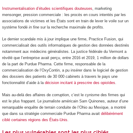
Instrumentalisation d’études scientifiques douteuses
, marketing
mensonger, pression commerciale : les procès en cours intentés par les
associations de victimes et les États sont en train de lever le voile sur un
système fondé
in fine
sur la recherche maximale de profits.
Le dernier scandale mis à jour implique une firme, Practice Fusion, qui
commercialisait des outils informatiques de gestion des données destinés
notamment aux médecins généralistes. La justice fédérale du Vermont a
révélé que l’entreprise avait perçu, entre 2016 et 2019, 1 million de dollars
de la part de Purdue Pharma. Cette firme, responsable de la
commercialisation de l’OxyContin, a pu insérer dans le logiciel de gestion
des dossiers des patients de 30 000 cabinets à travers le pays une
fonctionnalité d’aide à la
décision incitant à prescrire des opioïdes
.
Mais au-delà des affaires de corruption, c’est le cynisme des firmes qui
est le plus frappant. Le journaliste américain Sam Quinones, auteur d’une
remarquable enquête de terrain conduite de l’Ohio au Mexique, a montré
que dans sa stratégie commerciale Purdue Pharma avait
délibérément
ciblé certaines régions des États-Unis
.
Les plus vulnérables sont les plus ciblés