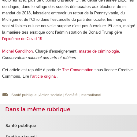
victoires avec plus de 8 points d’avance. Si, au début de l’année 2020, les
sondages, dans le sillage des succès démocrates aux élections de mi-
mandat de 2018, laissaient entrevoir un retour de la Pennsylvanie, du
Michigan et de l’Ohio dans l’escarcelle du parti démocrate, les marges
sont si faibles qu’une nouvelle surprise n’est pas à exclure. Et cela, malgré
la manière très erratique dont l’administration de Donald Trump gère
l’épidémie de Covid-19
…
Michel Gandilhon
, Chargé d'enseignement,
master de criminologie
,
Conservatoire national des arts et métiers
Cet article est republié à partir de
The Conversation
sous licence Creative
Commons. Lire l’
article original
.
| Santé publique
| Action sociale
| Société
| International
Dans la même rubrique
Santé publique