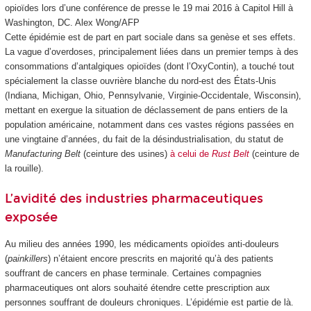
opioïdes lors d’une conférence de presse le 19 mai 2016 à Capitol Hill à
Washington, DC.
Alex Wong/AFP
Cette épidémie est de part en part sociale dans sa genèse et ses effets.
La vague d’overdoses, principalement liées dans un premier temps à des
consommations d’antalgiques opioïdes (dont l’OxyContin), a touché tout
spécialement la classe ouvrière blanche du nord-est des États-Unis
(Indiana, Michigan, Ohio, Pennsylvanie, Virginie-Occidentale, Wisconsin),
mettant en exergue la situation de déclassement de pans entiers de la
population américaine, notamment dans ces vastes régions passées en
une vingtaine d’années, du fait de la désindustrialisation, du statut de
Manufacturing Belt
(ceinture des usines)
à celui de
Rust Belt
(ceinture de
la rouille).
L’avidité des industries pharmaceutiques
exposée
Au milieu des années 1990, les médicaments opioïdes anti-douleurs
(
painkillers
) n’étaient encore prescrits en majorité qu’à des patients
souffrant de cancers en phase terminale. Certaines compagnies
pharmaceutiques ont alors souhaité étendre cette prescription aux
personnes souffrant de douleurs chroniques. L’épidémie est partie de là.