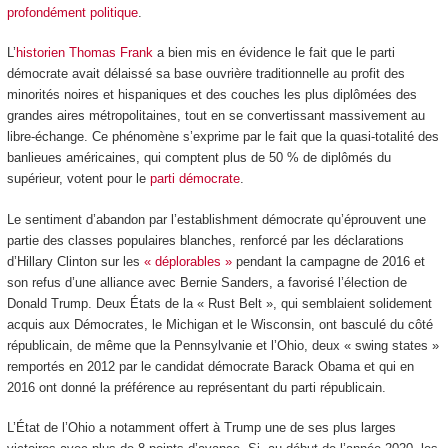
profondément politique
.
L’
historien Thomas Frank
a bien mis en évidence le fait que le parti
démocrate avait délaissé sa base ouvrière traditionnelle au profit des
minorités noires et hispaniques et des couches les plus diplômées des
grandes aires métropolitaines, tout en se convertissant massivement au
libre-échange. Ce phénomène s’exprime par le fait que la quasi-totalité des
banlieues américaines, qui comptent plus de 50 % de diplômés du
supérieur, votent pour le
parti démocrate
.
Le sentiment d’abandon par l’establishment démocrate qu’éprouvent une
partie des classes populaires blanches, renforcé par les déclarations
d’Hillary Clinton sur les
« déplorables »
pendant la campagne de 2016 et
son refus d’une alliance avec Bernie Sanders, a favorisé l’élection de
Donald Trump. Deux États de la « Rust Belt », qui semblaient solidement
acquis aux Démocrates, le Michigan et le Wisconsin, ont basculé du côté
républicain, de même que la Pennsylvanie et l’Ohio, deux « swing states »
remportés en 2012 par le candidat démocrate Barack Obama et qui en
2016 ont donné la préférence au représentant du parti républicain.
L’État de l’Ohio a notamment offert à Trump une de ses plus larges