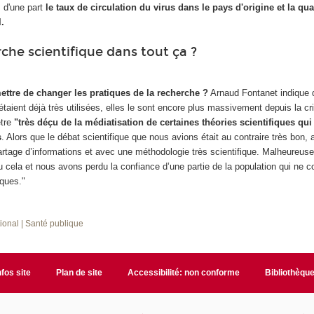
: d'une part
le taux de circulation du virus dans le pays d'origine et la qua
l.
rche scientifique dans tout ça ?
mettre de changer les pratiques de la recherche ?
Arnaud Fontanet indique 
taient déjà très utilisées, elles le sont encore plus massivement depuis la cri
être
"très déçu de la médiatisation de certaines théories scientifiques qui
s
. Alors que le débat scientifique que nous avions était au contraire très bon
artage d’informations et avec une méthodologie très scientifique. Malheureus
 cela et nous avons perdu la confiance d’une partie de la population qui ne 
iques."
tional
| Santé publique
nfos site
Plan de site
Accessibilité: non conforme
Bibliothèqu