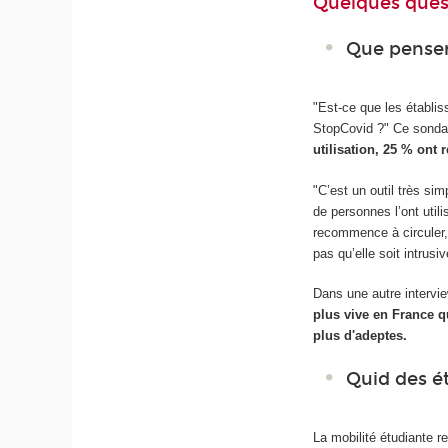
Quelques quest
Que penser
"Est-ce que les établis
StopCovid ?" Ce sondag
utilisation, 25 % ont
"C’est un outil très si
de personnes l’ont utili
recommence à circuler,
pas qu’elle soit intrus
Dans une autre interv
plus vive en France 
plus d'adeptes.
Quid des é
La mobilité étudiante 