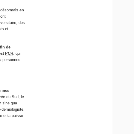
s désormais
en
sont
versitaire, des
ts et
fin de
est
PCR
, qui
es personnes
onnes
rée du Sud, le
n sine qua
pidémiologiste,
ue cela puisse