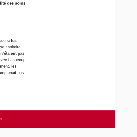
lité des soins
que si
les
se sanitaire.
 n’étaient pas
, avec beaucoup
ement, les
comprenait pas
es