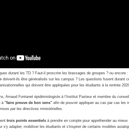
ques durant les TD ? Faut-il proscrire les brassages de groupes ? ou encore 
e doivent-ils être généralisés sur les campus ? Les questions fusent durant c
isationnelles qui doivent être appliquées pour les étudiants à la rentrée 202
ns, Arnaud Fontanet épidémiologiste à l’Institut Pasteur et membre du conseil
n à
"faire preuve de bon sens"
afin de pouvoir appliquer au cas par cas les
mises par les directives ministérielles.
gent
trois points essentiels
à prendre en compte pour appréhender au mieux l
r s'y adapter, mobiliser les étudiants et s'inspirer de certains modèles asiati