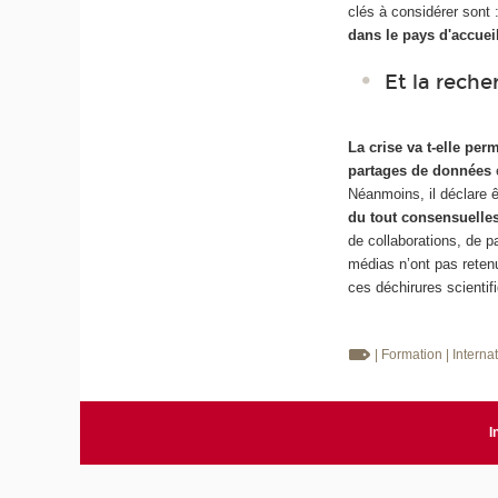
clés à considérer sont 
dans le pays d'accuei
Et la reche
La crise va t-elle per
partages de données
é
Néanmoins, il déclare 
du tout consensuelle
de collaborations, de p
médias n’ont pas retenu
ces déchirures scientif
| Formation
| Interna
I