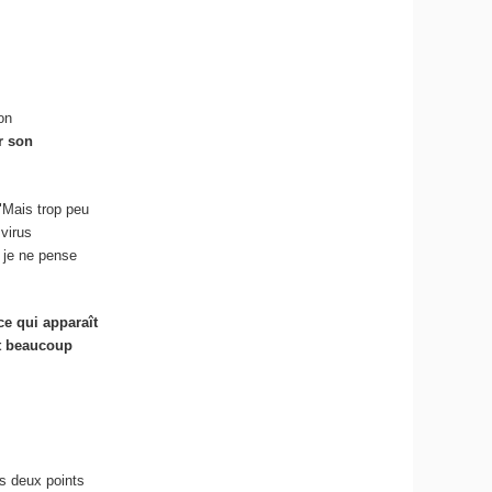
on
r son
 "Mais trop peu
 virus
 je ne pense
ce qui apparaît
it beaucoup
es deux points