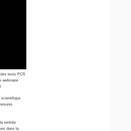
: des tests PCR
e webinaire
0.
 scientifique
 mesures
a rentrée :
ques dans la