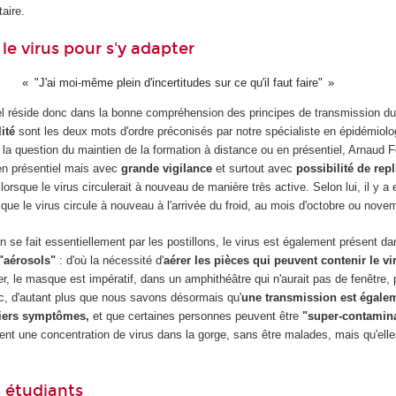
taire.
le virus pour s'y adapter
"J'ai moi-même plein d'incertitudes sur ce qu'il faut faire"
iel réside donc dans la bonne compréhension des principes de transmission du
lité
sont les deux mots d'ordre préconisés par notre spécialiste en épidémiolo
r la question du maintien de la formation à distance ou en présentiel, Arnaud
 en présentiel mais avec
grande vigilance
et surtout avec
possibilité de repl
 lorsque le virus circulerait à nouveau de manière très active. Selon lui, il y a 
r que le virus circule à nouveau à l'arrivée du froid, au mois d'octobre ou nove
 se fait essentiellement par les postillons, le virus est également présent d
 "aérosols"
: d'où la nécessité d'
aérer les pièces qui peuvent contenir le vi
rer, le masque est impératif, dans un amphithéâtre qui n'aurait pas de fenêtre,
c, d'autant plus que nous savons désormais qu'
une transmission est égale
iers symptômes,
et que certaines personnes peuvent être
"super-contamina
tent une concentration de virus dans la gorge, sans être malades, mais qu'ell
s étudiants