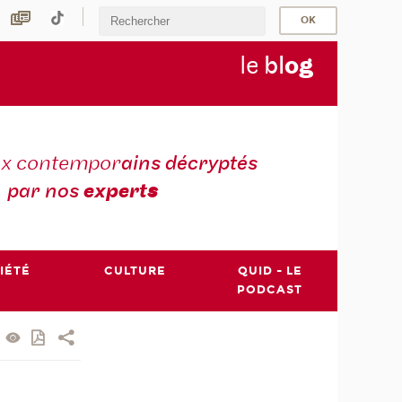
le
bl
o
g
ux contempor
ains décryptés
par nos
expert
s
IÉTÉ
CULTURE
QUID - LE
PODCAST