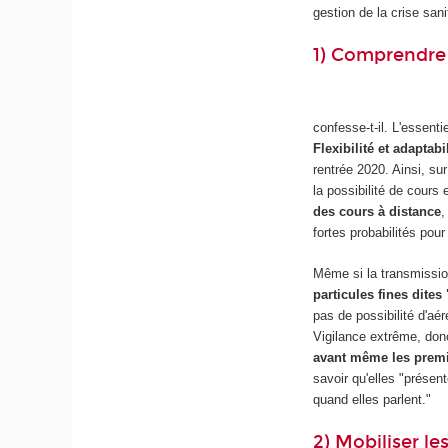
gestion de la crise sani
1) Comprendre 
confesse-t-il. L'essent
Flexibilité et adaptabi
rentrée 2020. Ainsi, su
la possibilité de cours
des cours à distance
,
fortes probabilités pou
Même si la transmission
particules fines dites
pas de possibilité d'aé
Vigilance extrême, don
avant même les prem
savoir qu'elles "présen
quand elles parlent."
2) Mobiliser le