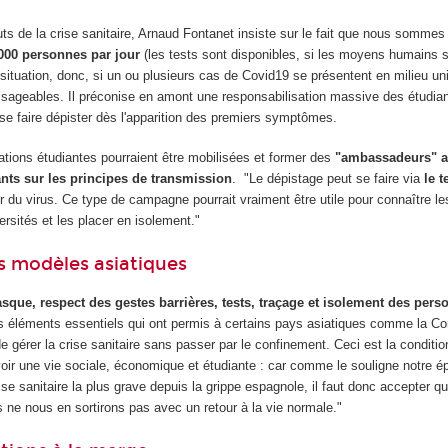
ts de la crise sanitaire, Arnaud Fontanet insiste sur le fait que nous somme
000 personnes par jour
(les tests sont disponibles, si les moyens humains 
 situation, donc, si un ou plusieurs cas de Covid19 se présentent en milieu uni
isageables. Il préconise en amont une responsabilisation massive des étudian
 se faire dépister dès l'apparition des premiers symptômes.
ations étudiantes pourraient être mobilisées et former des
"ambassadeurs" a
ants sur les principes de transmission
. "Le dépistage peut se faire via
le t
ur du virus. Ce type de campagne pourrait vraiment être utile pour connaître l
ersités et les placer en isolement."
des modèles asiatiques
sque, respect des gestes barrières, tests, traçage et isolement des pers
les éléments essentiels qui ont permis à certains pays asiatiques comme la Co
gérer la crise sanitaire sans passer par le confinement. Ceci est la conditio
oir une vie sociale, économique et étudiante : car comme le souligne notre é
se sanitaire la plus grave depuis la grippe espagnole, il faut donc accepter q
s ne nous en sortirons pas avec un retour à la vie normale."