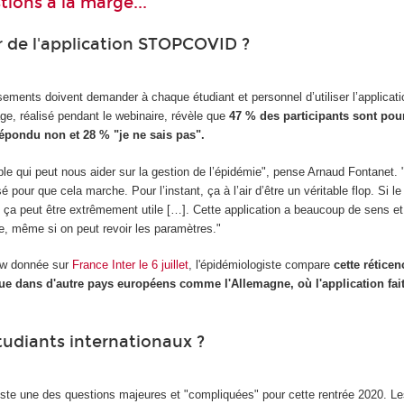
ions à la marge...
 de l'application STOPCOVID ?
sements doivent demander à chaque étudiant et personnel d’utiliser l’applicati
e, réalisé pendant le webinaire, révèle que
47 % des participants sont pou
 répondu non et 28 % "je ne sais pas".
mple qui peut nous aider sur la gestion de l’épidémie", pense Arnaud Fontanet.
sé pour que cela marche. Pour l’instant, ça à l’air d’être un véritable flop. Si le
 ça peut être extrêmement utile […]. Cette application a beaucoup de sens et
ive, même si on peut revoir les paramètres."
iew donnée sur
France Inter le 6 juillet
, l'épidémiologiste compare
cette réticen
que dans d'autre pays européens comme l'Allemagne, où l'application fa
tudiants internationaux ?
reste une des questions majeures et "compliquées" pour cette rentrée 2020. L