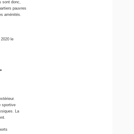
s sont donc,
artiers pauvres
nes aménités.
 2020 le
»
xtérieur.
e sportive
hysiques. La
ent.
ports