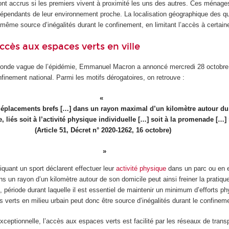
ont accrus si les premiers vivent à proximité les uns des autres. Ces ménage
épendants de leur environnement proche. La localisation géographique des qu
le-même source d’inégalités durant le confinement, en limitant l’accès à certai
accès aux espaces verts en ville
econde vague de l’épidémie, Emmanuel Macron a annoncé mercredi 28 octobre
finement national. Parmi les motifs dérogatoires, on retrouve :
déplacements brefs […] dans un rayon maximal d’un kilomètre autour du
, liés soit à l’activité physique individuelle […] soit à la promenade […] 
(Article 51, Décret n° 2020-1262, 16 octobre)
quant un sport déclarent effectuer leur
activité physique
dans un parc ou en e
s un rayon d’un kilomètre autour de son domicile peut ainsi freiner la pratiqu
 période durant laquelle il est essentiel de maintenir un minimum d’efforts p
s verts en milieu urbain peut donc être source d’inégalités durant le confinem
xceptionnelle, l’accès aux espaces verts est facilité par les réseaux de trans