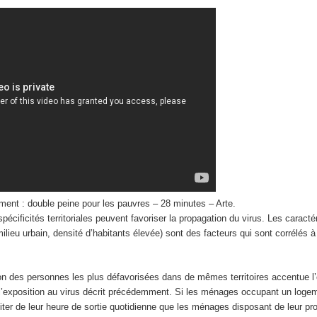
ment : double peine pour les pauvres – 28 minutes – Arte.
spécificités territoriales peuvent favoriser la propagation du virus. Les caracté
milieu urbain, densité d’habitants élevée) sont des facteurs qui sont corrélés à
ion des personnes les plus défavorisées dans de mêmes territoires accentue l’
r l’exposition au virus décrit précédemment. Si les ménages occupant un loge
fiter de leur heure de sortie quotidienne que les ménages disposant de leur pro