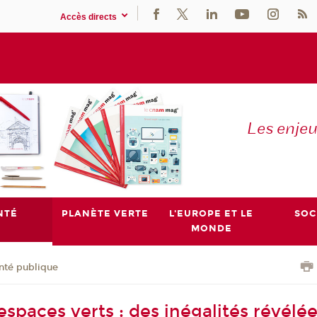
Accès directs
Les enje
NTÉ
PLANÈTE VERTE
L'EUROPE ET LE
SOC
MONDE
nté publique
spaces verts : des inégalités révélée