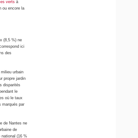
es verts
à
n ou encore la
ix (8,5 %) ne
correspond ici
ans des
 milieu urbain
r propre jardin
s disparités
pendant le
es où le taux
ns marqués par
ine de Nantes ne
urbaine de
e national (16 %