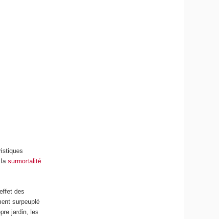
ristiques
 la
surmortalité
effet des
ment surpeuplé
pre jardin, les