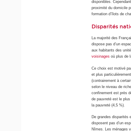
disponibles. Cependant
proximité du domicile p
formation d’îlots de cha
Disparités nati
La majorité des Françai
dispose pas d’un espace
aux habitants des unit
voisinages
où plus de l
Ce choix est motivé par
et plus particulièremen
(contrairement à certa
selon le niveau de ric
confinement est près d
de pauvreté est le plu
la pauvreté (4,5 %).
De grandes disparités e
disposent pas d’un espa
Nîmes. Les ménages viva