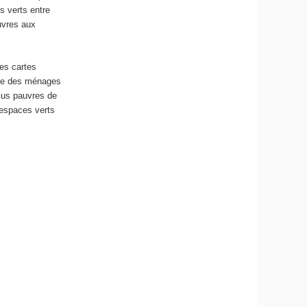
s verts entre
uvres aux
Les cartes
age des ménages
plus pauvres de
’espaces verts