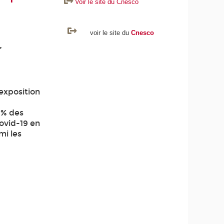
Voir le site du Cnesco
voir le site du
Cnesco
,
exposition
 % des
ovid-19 en
mi les