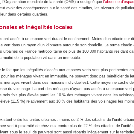
, l’Organisation mondiale de la santé (OMS) a souligné que
l’absence d’espac
eut avoir des conséquences sur la santé des citadins, les niveaux de pollutio
leur dans certains quartiers.
onales et inégalités locales
s ont accès à un espace vert durant le confinement. Moins d’un citadin sur d
 vert dans un rayon d’un kilomètre autour de son domicile. Le terme citadin 
és urbaines de France métropolitaine de plus de 100 000 habitants résidant d
a moitié de la population vit dans un immeuble.
 le fait que les inégalités d’accès aux espaces verts sont plus pertinentes en
t pour les ménages vivant en immeuble, ne pouvant donc pas bénéficier de leu
ins ménages vivant dans des maisons individuelles). Cette moyenne cache de
hesse du voisinage. La part des ménages n’ayant pas accès à un espace vert 
e trois fois plus élevée parmi les 10 % des ménages vivant dans les voisinag
s élevé (11,5 %) relativement aux 10 % des habitants des voisinages les moi
xistent entre les unités urbaines : moins de 2 % des citadins de l’unité urba
ce vert à proximité de chez eux contre plus de 22 % des citadins de l’unité 
nt sous le seuil de pauvreté sont aussi répartis inégalement sur le territoir