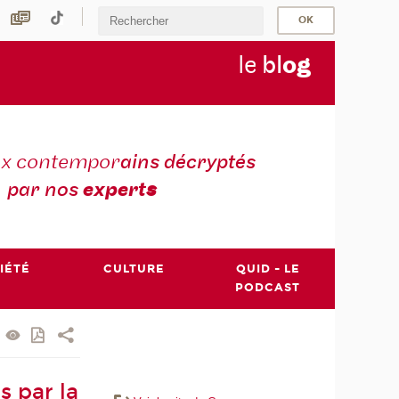
le
bl
o
g
ux contempor
ains décryptés
par nos
expert
s
IÉTÉ
CULTURE
QUID - LE
PODCAST
s par la