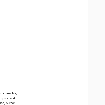
 un immeuble,
’espace vert
Map
,
Author