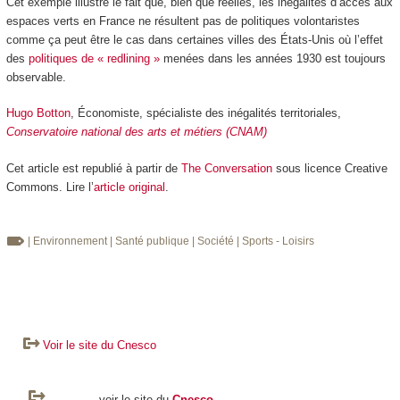
Cet exemple illustre le fait que, bien que réelles, les inégalités d’accès aux
espaces verts en France ne résultent pas de politiques volontaristes
comme ça peut être le cas dans certaines villes des États-Unis où l’effet
des
politiques de « redlining »
menées dans les années 1930 est toujours
observable.
Hugo Botton
, Économiste, spécialiste des inégalités territoriales,
Conservatoire national des arts et métiers (CNAM)
Cet article est republié à partir de
The Conversation
sous licence Creative
Commons. Lire l’
article original
.
| Environnement
| Santé publique
| Société
| Sports - Loisirs
Voir le site du Cnesco
voir le site du
Cnesco