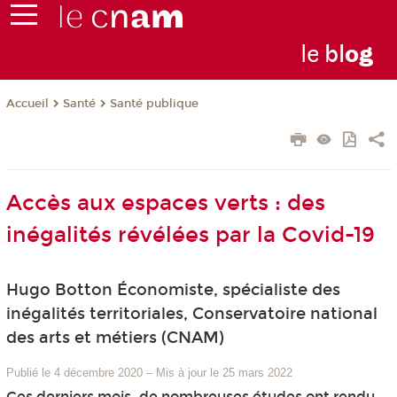
le
bl
o
g
Santé
Santé publique
Accueil
Accès aux espaces verts : des
inégalités révélées par la Covid-19
Hugo Botton Économiste, spécialiste des
inégalités territoriales, Conservatoire national
des arts et métiers (CNAM)
Publié le 4 décembre 2020
–
Mis à jour le 25 mars 2022
Ces derniers mois, de nombreuses études ont rendu