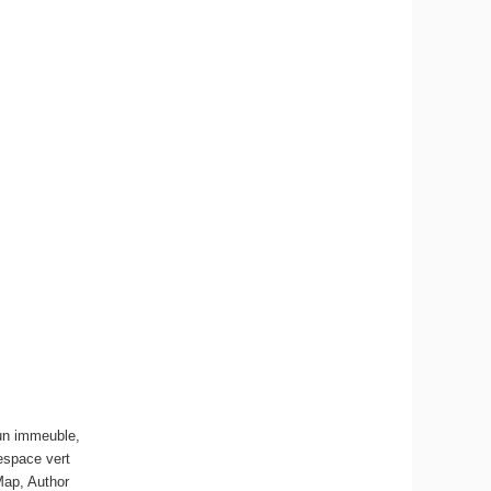
 un immeuble,
’espace vert
Map
,
Author