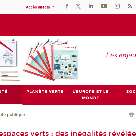
Accès directs
Les enje
NTÉ
PLANÈTE VERTE
L'EUROPE ET LE
SOC
MONDE
nté publique
spaces verts : des inégalités révélée