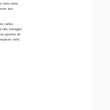
s verts entre
uvres aux
Les cartes
age des ménages
plus pauvres de
’espaces verts