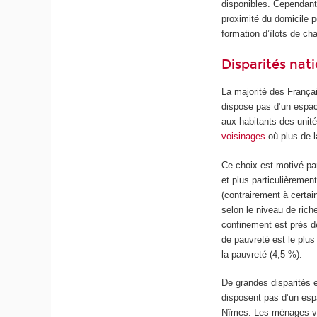
disponibles. Cependant
proximité du domicile p
formation d’îlots de cha
Disparités nati
La majorité des Françai
dispose pas d’un espace
aux habitants des unit
voisinages
où plus de l
Ce choix est motivé par
et plus particulièremen
(contrairement à certa
selon le niveau de ric
confinement est près d
de pauvreté est le plu
la pauvreté (4,5 %).
De grandes disparités e
disposent pas d’un espa
Nîmes. Les ménages viva