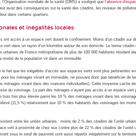
, l’Organisation mondiale de la santé (OMS) a souligné que
l’absence d’espac
eut avoir des conséquences sur la santé des citadins, les niveaux de pollutio
leur dans certains quartiers.
onales et inégalités locales
s ont accès à un espace vert durant le confinement. Moins d’un citadin sur d
 vert dans un rayon d’un kilomètre autour de son domicile. Le terme citadin 
és urbaines de France métropolitaine de plus de 100 000 habitants résidant d
a moitié de la population vit dans un immeuble.
 le fait que les inégalités d’accès aux espaces verts sont plus pertinentes en
t pour les ménages vivant en immeuble, ne pouvant donc pas bénéficier de leu
ins ménages vivant dans des maisons individuelles). Cette moyenne cache de
hesse du voisinage. La part des ménages n’ayant pas accès à un espace vert 
e trois fois plus élevée parmi les 10 % des ménages vivant dans les voisinag
s élevé (11,5 %) relativement aux 10 % des habitants des voisinages les moi
xistent entre les unités urbaines : moins de 2 % des citadins de l’unité urba
ce vert à proximité de chez eux contre plus de 22 % des citadins de l’unité 
nt sous le seuil de pauvreté sont aussi répartis inégalement sur le territoir