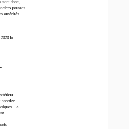
s sont donc,
artiers pauvres
nes aménités.
 2020 le
»
xtérieur.
e sportive
hysiques. La
ent.
ports