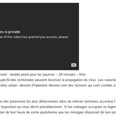
ment : double peine pour les pauvres – 28 minutes – Arte.
spécificités territoriales peuvent favoriser la propagation du virus. Les caracté
milieu urbain, densité d’habitants élevée) sont des facteurs qui sont corrélés à
ion des personnes les plus défavorisées dans de mêmes territoires accentue l’
r l’exposition au virus décrit précédemment. Si les ménages occupant un loge
fiter de leur heure de sortie quotidienne que les ménages disposant de leur pro