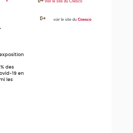
Voir le site du Cnesco
voir le site du
Cnesco
,
exposition
 % des
ovid-19 en
mi les