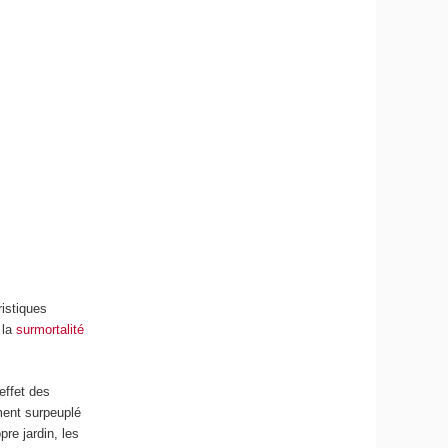
ristiques
 la
surmortalité
effet des
ment surpeuplé
pre jardin, les