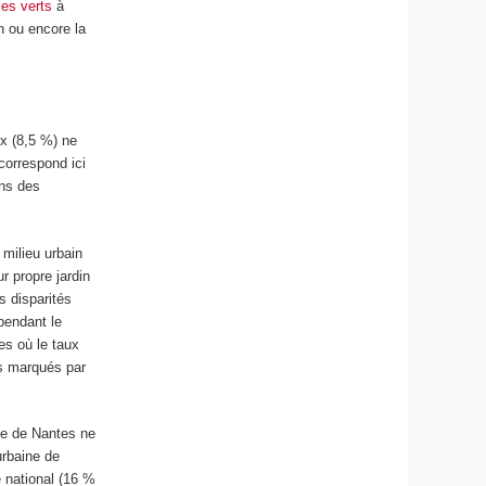
es verts
à
n ou encore la
ix (8,5 %) ne
correspond ici
ans des
 milieu urbain
r propre jardin
s disparités
pendant le
es où le taux
ns marqués par
ine de Nantes ne
urbaine de
e national (16 %