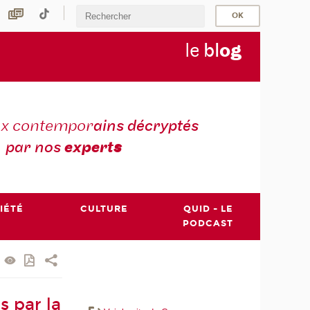
le
bl
o
g
ux contempor
ains décryptés
par nos
expert
s
IÉTÉ
CULTURE
QUID - LE
PODCAST
s par la