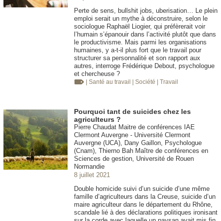
Perte de sens, bullshit jobs, uberisation… Le plein
emploi serait un mythe à déconstruire, selon le
sociologue Raphaël Liogier, qui préfèrerait voir
l’humain s’épanouir dans l’activité plutôt que dans
le productivisme. Mais parmi les organisations
humaines, y a-t-il plus fort que le travail pour
structurer sa personnalité et son rapport aux
autres, interroge Frédérique Debout, psychologue
et chercheuse ?
| Santé au travail
| Société
| Travail
Pourquoi tant de suicides chez les
agriculteurs ?
Pierre Chaudat Maitre de conférences IAE
Clermont Auvergne - Université Clermont
Auvergne (UCA), Dany Gaillon, Psychologue
(Cnam), Thierno Bah Maître de conférences en
Sciences de gestion, Université de Rouen
Normandie
8 juillet 2021
Double homicide suivi d’un suicide d’une même
famille d’agriculteurs dans la Creuse, suicide d’un
maire agriculteur dans le département du Rhône,
scandale lié à des déclarations politiques ironisant
sur la corde avec laquelle un paysan avait mis fin