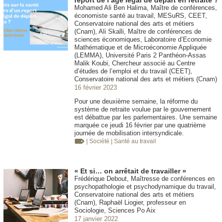
report de l’âge légal de départ en retraite ?
Mohamed Ali Ben Halima, Maître de conférences,
économiste santé au travail, MESuRS, CEET,
Conservatoire national des arts et métiers
(Cnam), Ali Skalli, Maître de conférences de
sciences économiques, Laboratoire d’Economie
Mathématique et de Microéconomie Appliquée
(LEMMA), Université Paris 2 Panthéon-Assas
Malik Koubi, Chercheur associé au Centre
d’études de l’emploi et du travail (CEET),
Conservatoire national des arts et métiers (Cnam)
16 février 2023
Pour une deuxième semaine, la réforme du
système de retraite voulue par le gouvernement
est débattue par les parlementaires. Une semaine
marquée ce jeudi 16 février par une quatrième
journée de mobilisation intersyndicale.
| Société
| Santé au travail
« Et si… on arrêtait de travailler »
Frédérique Debout, Maîtresse de conférences en
psychopathologie et psychodynamique du travail,
Conservatoire national des arts et métiers
(Cnam), Raphaël Liogier, professeur en
Sociologie, Sciences Po Aix
17 janvier 2022