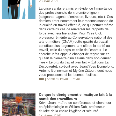
23 avril 2021
La crise sanitaire a mis en évidence l’importance
des professionnels de « première ligne »
(soignants, agents d’entretien, livreurs, etc.). Ces
derniers tirent notamment leur reconnaissance de
la qualité du travail effectué, ce qui permet même
dans certains cas de renverser les rapports de
force avec leur hiérarchie. Pour Yves Clot,
professeur émérite au Conservatoire national des
arts et métiers (CNAM) cette qualité du travail
constitue plus largement la « clé de la santé au
travail, celle du corps et celle de l’esprit ». Le
chercheur fait appel à changer de regard sur ce
qui fait le bien-être d’un salarié dans son dernier
livre « Le prix du travail bien fait » (Éditions La
Découverte), co-écrit avec Jean?Yves Bonnefond,
Antoine Bonnemain et Mylène Zittoun, dont nous
vous proposons ici les bonnes feuilles…
| Santé au travail
| Travail
Ce que le dérèglement climatique fait à la
santé des travailleurs
Kévin Jean, maître de conférences et chercheur
en épidémiologie et William Dab, professeur
titulaire de la chaire Hygiène et sécurité
17 février 2020