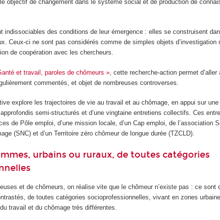
ble objectif de changement dans le système social et de production de conna
indissociables des conditions de leur émergence : elles se construisent dans
ux. Ceux-ci ne sont pas considérés comme de simples objets d’investigation 
ion de coopération avec les chercheurs.
Santé et travail, paroles de chômeurs »
, cette recherche-action permet d’aller
gulièrement commentés, et objet de nombreuses controverses.
tive explore les trajectoires de vie au travail et au chômage, en appui sur une
 approfondis semi-structurés et d’une vingtaine entretiens collectifs. Ces entr
ces de Pôle emploi, d’une mission locale, d’un Cap emploi, de l’association So
age (SNC) et d’un Territoire zéro chômeur de longue durée (TZCLD).
mes, urbains ou ruraux, de toutes catégories
nnelles
euses et de chômeurs, on réalise vite que le chômeur n’existe pas : ce son
trastés, de toutes catégories socioprofessionnelles, vivant en zones urbaine
u travail et du chômage très différentes.