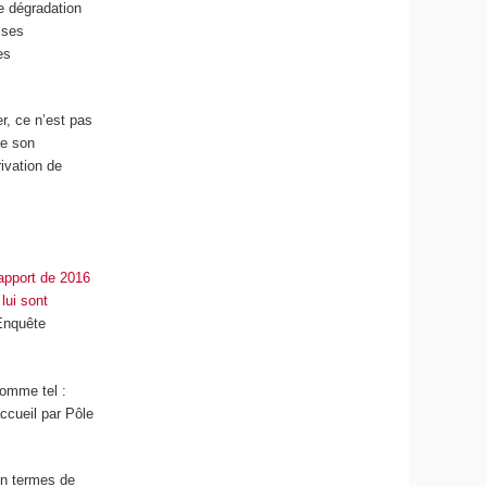
ne dégradation
sses
es
er, ce n’est pas
te son
rivation de
apport de 2016
lui sont
(Enquête
comme tel :
ccueil par Pôle
n termes de