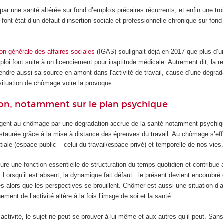
ar une santé altérée sur fond d’emplois précaires récurrents, et enfin une tr
font état d’un défaut d’insertion sociale et professionnelle chronique sur fond
ion générale des affaires sociales
(IGAS) soulignait déjà en 2017 que plus d’u
loi font suite à un licenciement pour inaptitude médicale. Autrement dit, la re
ndre aussi sa source en amont dans l’activité de travail, cause d’une dégrada
 situation de chômage voire la provoque.
on, notamment sur le plan psychique
ngent au chômage par une dégradation accrue de la santé notamment psychi
estaurée grâce à la mise à distance des épreuves du travail. Au chômage s’eff
atiale (espace public – celui du travail/espace privé) et temporelle de nos vies
ure une fonction essentielle de structuration du temps quotidien et contribue 
r. Lorsqu’il est absent, la dynamique fait défaut : le présent devient encombré
s alors que les perspectives se brouillent. Chômer est aussi une situation d’a
ent de l’activité altère à la fois l’image de soi et la santé.
’activité, le sujet ne peut se prouver à lui-même et aux autres qu’il peut. San