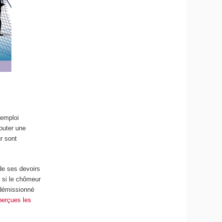
 emploi
couter une
ur sont
 de ses devoirs
, si le chômeur
 démissionné
perçues les