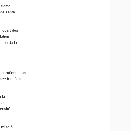
oisième
 de santé
n quart des
lation
tion de la
que, même si un
ace tout à la
.
à la
 de
ctivité
s mise à