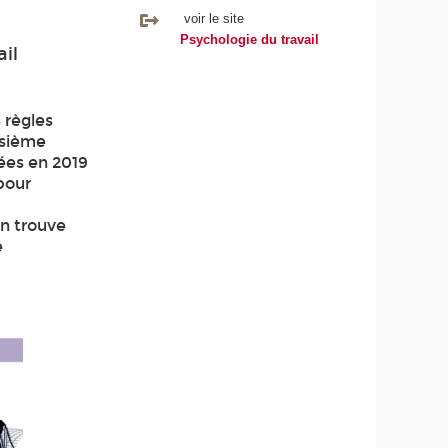
voir le site
Psychologie du travail
il
 règles
isième
ées en 2019
pour
en trouve
e