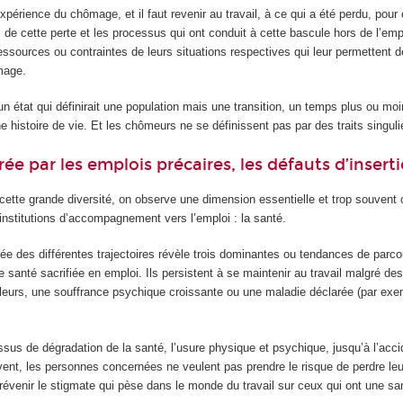
expérience du chômage, et il faut revenir au travail, à ce qui a été perdu, pou
ons de cette perte et les processus qui ont conduit à cette bascule hors de l’em
essources ou contraintes de leurs situations respectives qui leur permettent d
mage.
 état qui définirait une population mais une transition, un temps plus ou moi
 histoire de vie. Et les chômeurs ne se définissent pas par des traits singuli
ée par les emplois précaires, les défauts d’inserti
ette grande diversité, on observe une dimension essentielle et trop souvent 
 institutions d’accompagnement vers l’emploi : la santé.
ée des différentes trajectoires révèle trois dominantes ou tendances de parco
 santé sacrifiée en emploi. Ils persistent à se maintenir au travail malgré des
leurs, une souffrance psychique croissante ou une maladie déclarée (par ex
ssus de dégradation de la santé, l’usure physique et psychique, jusqu’à l’accid
vent, les personnes concernées ne veulent pas prendre le risque de perdre le
prévenir le stigmate qui pèse dans le monde du travail sur ceux qui ont une san