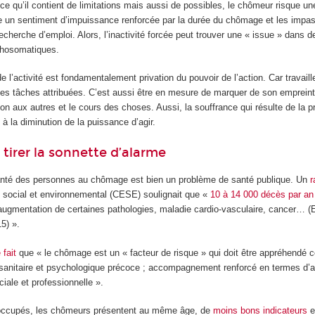
 ce qu’il contient de limitations mais aussi de possibles, le chômeur risque u
ire un sentiment d’impuissance renforcée par la durée du chômage et les impa
recherche d’emploi. Alors, l’inactivité forcée peut trouver une « issue » dans d
hosomatiques.
 l’activité est fondamentalement privation du pouvoir de l’action. Car travaill
des tâches attribuées. C’est aussi être en mesure de marquer de son emprein
ion aux autres et le cours des choses. Aussi, la souffrance qui résulte de la p
 à la diminution de la puissance d’agir.
 tirer la sonnette d’alarme
santé des personnes au chômage est bien un problème de santé publique. Un
r
social et environnemental (CESE) soulignait que «
10 à 14 000 décès par an 
’augmentation de certaines pathologies, maladie cardio-vasculaire, cancer… 
5) ».
fait
que « le chômage est un « facteur de risque » qui doit être appréhendé 
i sanitaire et psychologique précoce ; accompagnement renforcé en termes d’a
ciale et professionnelle ».
s occupés, les chômeurs présentent au même âge, de
moins bons indicateurs
e