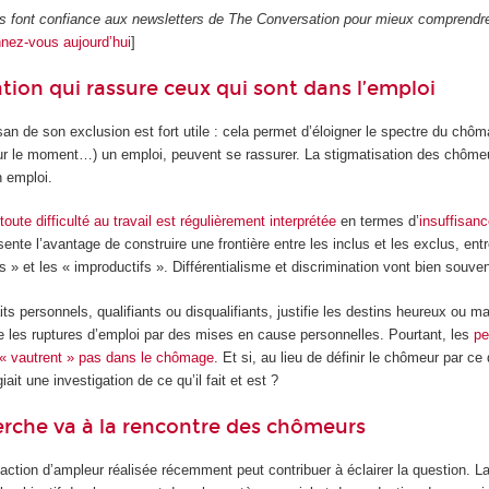
rs font confiance aux newsletters de The Conversation pour mieux comprendr
nez-vous aujourd’hui
]
tion qui rassure ceux qui sont dans l’emploi
an de son exclusion est fort utile : cela permet d’éloigner le spectre du chôm
our le moment…) un emploi, peuvent se rassurer. La stigmatisation des chôm
n emploi.
i
toute difficulté au travail est régulièrement interprétée
en termes d’
insuffisan
sente l’avantage de construire une frontière entre les inclus et les exclus, entr
s » et les « improductifs ». Différentialisme et discrimination vont bien souven
its personnels, qualifiants ou disqualifiants, justifie les destins heureux ou m
 les ruptures d’emploi par des mises en cause personnelles. Pourtant, les
pe
 « vautrent » pas dans le chômage
. Et si, au lieu de définir le chômeur par ce 
iait une investigation de ce qu’il fait et est ?
rche va à la rencontre des chômeurs
ction d’ampleur réalisée récemment peut contribuer à éclairer la question. L