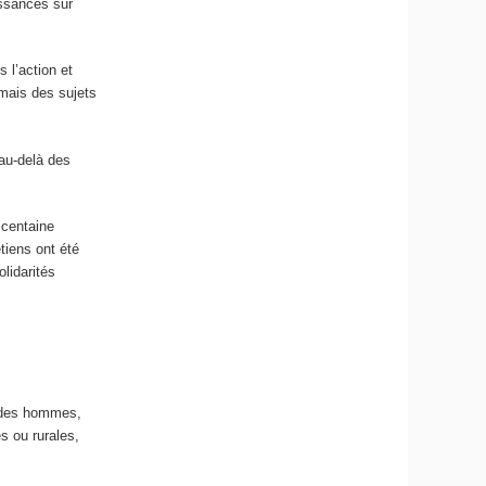
issances sur
 l’action et
mais des sujets
 au-delà des
 centaine
etiens ont été
lidarités
t des hommes,
s ou rurales,