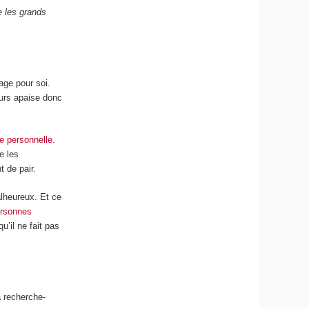
e les grands
age pour soi.
eurs apaise donc
ce personnelle
.
e les
t de pair.
alheureux. Et ce
rsonnes
qu’il ne fait pas
a recherche-