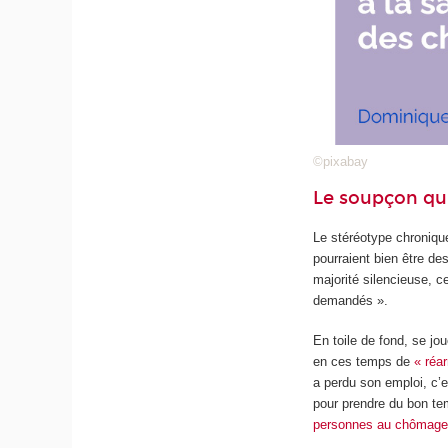
©pixabay
Le soupçon qui
Le stéréotype chronique
pourraient bien être de
majorité silencieuse, c
demandés ».
En toile de fond, se jo
en ces temps de
« réa
a perdu son emploi, c’
pour prendre du bon tem
personnes au chômage a