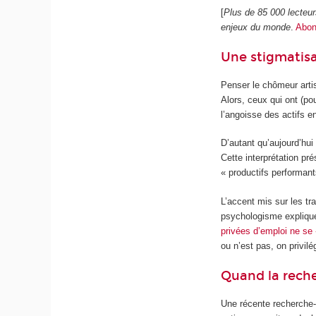
[
Plus de 85 000 lecteu
enjeux du monde
.
Abon
Une stigmatisa
Penser le chômeur artis
Alors, ceux qui ont (p
l’angoisse des actifs e
D’autant qu’aujourd’hu
Cette interprétation pré
« productifs performant
L’accent mis sur les tra
psychologisme explique
privées d’emploi ne se
ou n’est pas, on privilég
Quand la reche
Une récente recherche-a