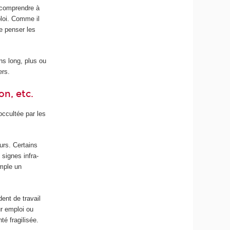
r comprendre à
ploi. Comme il
e penser les
ns long, plus ou
ers.
on, etc.
occultée par les
urs. Certains
 signes infra-
emple un
ent de travail
ur emploi ou
té fragilisée.