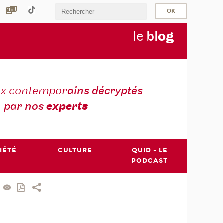
le
bl
o
g
ux contempor
ains décryptés
par nos
expert
s
IÉTÉ
CULTURE
QUID - LE
PODCAST