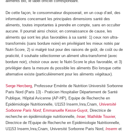
aliments bio, le label officiel correspondant.
De cette façon, le consommateur disposerait, en un coup d’œil, des
informations concernant les principales dimensions santé des
aliments, toutes importantes à prendre en compte, sans en occulter
aucune. Il pourrait ainsi choisir, en connaissance de cause, les
aliments qui sont les plus favorables à sa santé: 1) ceux non ultra-
transformés (sans bordure noire) en privilégiant les mieux notés par
Nutri-Score, 2) si malgré tout pour des raisons de goût, de coût ou de
praticité, il souhaite sélectionner un aliment ultra-transformé (avec
bordure noir), choisir ceux avec le Nutri-Score le plus favorable, et 3)
privilégier dans la mesure du possible les aliments Bio lorsque cette
alternative existe (particulièrement pour les aliments végétaux).
Serge Hercberg
, Professeur Emérite de Nutrition Université Sorbonne
Paris Nord (Paris 13) - Praticien Hospitalier Département de Santé
Publique, Hôpital Avicenne (AP-HP), Equipe de Recherche en
Epidémiologie Nutritionnelle, U1153 Inserm,Inra,Cnam,
Université
Sorbonne Paris Nord
;
Emmanuelle Kesse-Guyot
, Directrice de
recherche en épidémiologie nutritionnelle,
Inrae
;
Mathilde Touvier
,
Directrice de l'Equipe de Recherche en Epidémiologie Nutritionnelle,
U1153 Inserm,Inra,Cnam, Université Sorbonne Paris Nord,
Inserm
et