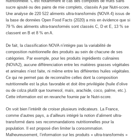
nutritionnelle. C’est notamment le cas des compotes de fruits sans
sucre ajouté ou des pains de mie complets, classés A par Nutri-score.
Une analyse de 220 522 aliments ultra-transformés (NOVA 4) issus de
la base de données Open Food Facts (2020) a mis en évidence que si
79 % des aliments ultra-transformés sont classés C, D et E, 13 % se
classent en B et 8 % en A.
De fait, la classification NOVA n’intègre pas la variabilité de
composition nutritionnelle des produits au sein de chacune de ses
catégories. Par exemple, pour les produits ingrédients culinaires
(NOVA2), aucune différenciation entre les matières grasses végétales
et animales n’est faite, ni même entre les différentes huiles végétales.
Ce qui ne permet pas de reconnaître celles dont la composition
nutritionnelle est la plus favorable et doit être privilégiée (huile d’olive
ou de colza plutôt que tournesol, maïs, arachide, coco, palme, etc.).
Cette information est en revanche fournie par le Nutri-score.
On voit bien l’intérêt de croiser plusieurs indicateurs. La France,
comme d’autres pays, a d’ailleurs intégré la notion d’aliment ultra-
transformé dans ses recommandations nutritionnelles pour la
population. Il est proposé d'en limiter la consommation.
Malheureusement, l’information sur les produits « ultra-transformés »