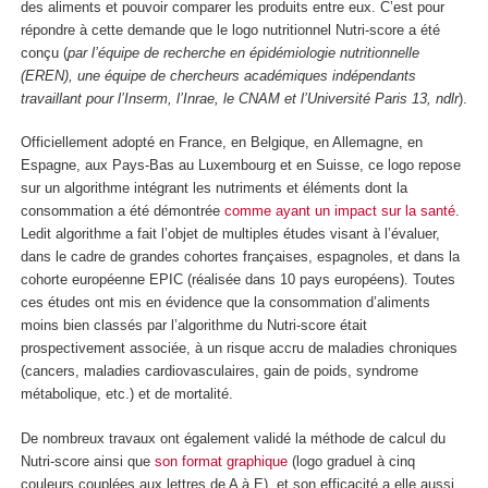
des aliments et pouvoir comparer les produits entre eux. C’est pour
répondre à cette demande que le logo nutritionnel Nutri-score a été
conçu (
par l’équipe de recherche en épidémiologie nutritionnelle
(EREN), une équipe de chercheurs académiques indépendants
travaillant pour l’Inserm, l’Inrae, le CNAM et l’Université Paris 13, ndlr
).
Officiellement adopté en France, en Belgique, en Allemagne, en
Espagne, aux Pays-Bas au Luxembourg et en Suisse, ce logo repose
sur un algorithme intégrant les nutriments et éléments dont la
consommation a été démontrée
comme ayant un impact sur la santé
.
Ledit algorithme a fait l’objet de multiples études visant à l’évaluer,
dans le cadre de grandes cohortes françaises, espagnoles, et dans la
cohorte européenne EPIC (réalisée dans 10 pays européens). Toutes
ces études ont mis en évidence que la consommation d’aliments
moins bien classés par l’algorithme du Nutri-score était
prospectivement associée, à un risque accru de maladies chroniques
(cancers, maladies cardiovasculaires, gain de poids, syndrome
métabolique, etc.) et de mortalité.
De nombreux travaux ont également validé la méthode de calcul du
Nutri-score ainsi que
son format graphique
(logo graduel à cinq
couleurs couplées aux lettres de A à E), et son efficacité a elle aussi