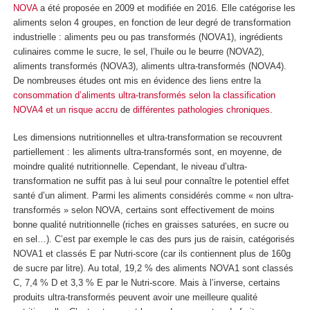
NOVA
a été proposée en 2009 et modifiée en 2016. Elle catégorise les
aliments selon 4 groupes, en fonction de leur degré de transformation
industrielle : aliments peu ou pas transformés (NOVA1), ingrédients
culinaires comme le sucre, le sel, l’huile ou le beurre (NOVA2),
aliments transformés (NOVA3), aliments ultra-transformés (NOVA4).
De nombreuses études ont mis en évidence des liens entre la
consommation d’aliments ultra-transformés
selon la classification
NOVA4
et un risque accru
de
différentes pathologies chroniques
.
Les dimensions nutritionnelles et ultra-transformation se recouvrent
partiellement : les aliments ultra-transformés sont, en moyenne, de
moindre qualité nutritionnelle. Cependant, le niveau d’ultra-
transformation ne suffit pas à lui seul pour connaître le potentiel effet
santé d’un aliment. Parmi les aliments considérés comme « non ultra-
transformés » selon NOVA, certains sont effectivement de moins
bonne qualité nutritionnelle (riches en graisses saturées, en sucre ou
en sel…). C’est par exemple le cas des purs jus de raisin, catégorisés
NOVA1 et classés E par Nutri-score (car ils contiennent plus de 160g
de sucre par litre). Au total, 19,2 % des aliments NOVA1 sont classés
C, 7,4 % D et 3,3 % E par le Nutri-score. Mais à l’inverse, certains
produits ultra-transformés peuvent avoir une meilleure qualité