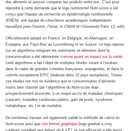
des aliments et pouvoir comparer les produits entre eux. C’est pour
répondre à cette demande que le logo nutritionnel Nutri-score a été
conçu (
par l’équipe de recherche en épidémiologie nutritionnelle
(EREN), une équipe de chercheurs académiques indépendants
travaillant pour l’Inserm, l’Inrae, le CNAM et l’Université Paris 13, ndlr
).
Officiellement adopté en France, en Belgique, en Allemagne, en
Espagne, aux Pays-Bas au Luxembourg et en Suisse, ce logo repose
sur un algorithme intégrant les nutriments et éléments dont la
consommation a été démontrée
comme ayant un impact sur la santé
.
Ledit algorithme a fait l’objet de multiples études visant à l’évaluer,
dans le cadre de grandes cohortes françaises, espagnoles, et dans la
cohorte européenne EPIC (réalisée dans 10 pays européens). Toutes
ces études ont mis en évidence que la consommation d’aliments
moins bien classés par l’algorithme du Nutri-score était
prospectivement associée, à un risque accru de maladies chroniques
(cancers, maladies cardiovasculaires, gain de poids, syndrome
métabolique, etc.) et de mortalité.
De nombreux travaux ont également validé la méthode de calcul du
Nutri-score ainsi que
son format graphique
(logo graduel à cinq
couleurs couplées aux lettres de A à E), et son efficacité a elle aussi