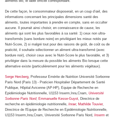
aliments bio, le label officiel correspondant.
De cette façon, le consommateur disposerait, en un coup d’œil, des
informations concernant les principales dimensions santé des
aliments, toutes importantes à prendre en compte, sans en occulter
aucune. Il pourrait ainsi choisir, en connaissance de cause, les
aliments qui sont les plus favorables à sa santé: 1) ceux non ultra-
transformés (sans bordure noire) en privilégiant les mieux notés par
Nutri-Score, 2) si malgré tout pour des raisons de goût, de coût ou de
praticité, il souhaite sélectionner un aliment ultra-transformé (avec
bordure noir), choisir ceux avec le Nutri-Score le plus favorable, et 3)
privilégier dans la mesure du possible les aliments Bio lorsque cette
alternative existe (particulièrement pour les aliments végétaux).
Serge Hercberg
, Professeur Emérite de Nutrition Université Sorbonne
Paris Nord (Paris 13) - Praticien Hospitalier Département de Santé
Publique, Hôpital Avicenne (AP-HP), Equipe de Recherche en
Epidémiologie Nutritionnelle, U1153 Inserm,Inra,Cnam,
Université
Sorbonne Paris Nord
;
Emmanuelle Kesse-Guyot
, Directrice de
recherche en épidémiologie nutritionnelle,
Inrae
;
Mathilde Touvier
,
Directrice de l'Equipe de Recherche en Epidémiologie Nutritionnelle,
U1153 Inserm,Inra,Cnam, Université Sorbonne Paris Nord,
Inserm
et