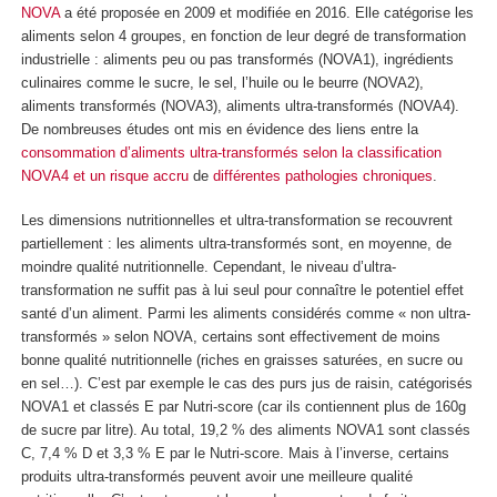
NOVA
a été proposée en 2009 et modifiée en 2016. Elle catégorise les
aliments selon 4 groupes, en fonction de leur degré de transformation
industrielle : aliments peu ou pas transformés (NOVA1), ingrédients
culinaires comme le sucre, le sel, l’huile ou le beurre (NOVA2),
aliments transformés (NOVA3), aliments ultra-transformés (NOVA4).
De nombreuses études ont mis en évidence des liens entre la
consommation d’aliments ultra-transformés
selon la classification
NOVA4
et un risque accru
de
différentes pathologies chroniques
.
Les dimensions nutritionnelles et ultra-transformation se recouvrent
partiellement : les aliments ultra-transformés sont, en moyenne, de
moindre qualité nutritionnelle. Cependant, le niveau d’ultra-
transformation ne suffit pas à lui seul pour connaître le potentiel effet
santé d’un aliment. Parmi les aliments considérés comme « non ultra-
transformés » selon NOVA, certains sont effectivement de moins
bonne qualité nutritionnelle (riches en graisses saturées, en sucre ou
en sel…). C’est par exemple le cas des purs jus de raisin, catégorisés
NOVA1 et classés E par Nutri-score (car ils contiennent plus de 160g
de sucre par litre). Au total, 19,2 % des aliments NOVA1 sont classés
C, 7,4 % D et 3,3 % E par le Nutri-score. Mais à l’inverse, certains
produits ultra-transformés peuvent avoir une meilleure qualité