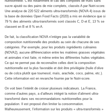
nutritionnelle. C’est notamment le cas des compotes de fruits sans
sucre ajouté ou des pains de mie complets, classés A par Nutri-score.
Une analyse de 220 522 aliments ultra-transformés (NOVA 4) issus de
la base de données Open Food Facts (2020) a mis en évidence que si
79 % des aliments ultra-transformés sont classés C, D et E, 13 % se
classent en B et 8 % en A.
De fait, la classification NOVA n’intègre pas la variabilité de
composition nutritionnelle des produits au sein de chacune de ses
catégories. Par exemple, pour les produits ingrédients culinaires
(NOVA2), aucune différenciation entre les matières grasses végétales
et animales n’est faite, ni même entre les différentes huiles végétales.
Ce qui ne permet pas de reconnaître celles dont la composition
nutritionnelle est la plus favorable et doit être privilégiée (huile d’olive
ou de colza plutôt que tournesol, maïs, arachide, coco, palme, etc.).
Cette information est en revanche fournie par le Nutri-score.
On voit bien l’intérêt de croiser plusieurs indicateurs. La France,
comme d’autres pays, a d’ailleurs intégré la notion d’aliment ultra-
transformé dans ses recommandations nutritionnelles pour la
population. Il est proposé d'en limiter la consommation.
Malheureusement, l’information sur les produits « ultra-transformés »