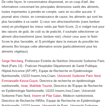
De cette façon, le consommateur disposerait, en un coup d’œil, des
informations concernant les principales dimensions santé des aliments,
toutes importantes à prendre en compte, sans en occulter aucune. Il
pourrait ainsi choisir, en connaissance de cause, les aliments qui sont les
plus favorables à sa santé: 1) ceux non ultra-transformés (sans bordure
noire) en privilégiant les mieux notés par Nutri-Score, 2) si malgré tout pour
des raisons de goût, de coût ou de praticité, il souhaite sélectionner un
aliment ultra-transformé (avec bordure noir), choisir ceux avec le Nutri-
Score le plus favorable, et 3) privilégier dans la mesure du possible les
aliments Bio lorsque cette alternative existe (particulièrement pour les
aliments végétaux).
Serge Hercberg
, Professeur Emérite de Nutrition Université Sorbonne Paris
Nord (Paris 13) - Praticien Hospitalier Département de Santé Publique,
Hôpital Avicenne (AP-HP), Equipe de Recherche en Epidémiologie
Nutritionnelle, U1153 Inserm,Inra,Cnam,
Université Sorbonne Paris Nord
;
Emmanuelle Kesse-Guyot
, Directrice de recherche en épidémiologie
nutritionnelle,
Inrae
;
Mathilde Touvier
, Directrice de l'Equipe de Recherche
en Epidémiologie Nutritionnelle, U1153 Inserm,Inra,Cnam, Université
Sorbonne Paris Nord,
Inserm
et
Pilar Galan
, Médecin nutritionniste,
Directrice de Recherche INRAe, Equipe de Recherche en Epidémiologie
Nutritionnelle, U1153 Inserm, Université de Paris, Université Sorbonne