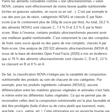
Parmi les aliments considérés comme « non ultra-transformés » selon
NOVA, certains sont effectivement de moins bonne qualité nutritionnelle
(riches en graisses saturées, en sucre ou en sel…). C’est par exemple le
cas des purs jus de raisin, catégorisés NOVA1 et classés E par Nutri-
score (car ils contiennent plus de 160g de sucre par litre). Au total, 19,2 %
des aliments NOVA1 sont classés C, 7,4 % D et 3,3 % E par le Nutri-
score. Mais à l’inverse, certains produits ultra-transformés peuvent avoir
une meilleure qualité nutritionnelle. C’est notamment le cas des compotes
de fruits sans sucre ajouté ou des pains de mie complets, classés A par
Nutri-score. Une analyse de 220 522 aliments ultra-transformés (NOVA 4)
issus de la base de données Open Food Facts (2020) a mis en évidence
que si 79 % des aliments ultra-transformés sont classés C, D et E, 13 %
se classent en B et 8 % en A.
De fait, la classification NOVA n’intègre pas la variabilité de composition
nutritionnelle des produits au sein de chacune de ses catégories. Par
exemple, pour les produits ingrédients culinaires (NOVA2), aucune
différenciation entre les matières grasses végétales et animales n’est faite,
ni même entre les différentes huiles végétales. Ce qui ne permet pas de
reconnaître celles dont la composition nutritionnelle est la plus favorable et
doit être privilégiée (huile d’olive ou de colza plutôt que tournesol, maïs,
arachide, coco, palme, etc.). Cette information est en revanche fournie par