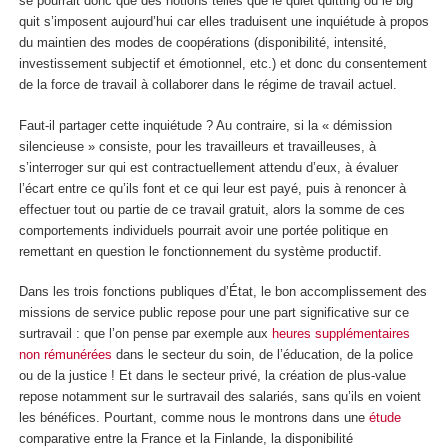
se pourrait donc que des notions telles que le quiet quitting ou le big
quit s’imposent aujourd’hui car elles traduisent une inquiétude à propos
du maintien des modes de coopérations (disponibilité, intensité,
investissement subjectif et émotionnel, etc.) et donc du consentement
de la force de travail à collaborer dans le régime de travail actuel.
Faut-il partager cette inquiétude ? Au contraire, si la « démission
silencieuse » consiste, pour les travailleurs et travailleuses, à
s’interroger sur qui est contractuellement attendu d’eux, à évaluer
l’écart entre ce qu’ils font et ce qui leur est payé, puis à renoncer à
effectuer tout ou partie de ce travail gratuit, alors la somme de ces
comportements individuels pourrait avoir une portée politique en
remettant en question le fonctionnement du système productif.
Dans les trois fonctions publiques d’État, le bon accomplissement des
missions de service public repose pour une part significative sur ce
surtravail : que l’on pense par exemple aux
heures supplémentaires
non rémunérées
dans le secteur du soin, de l’éducation, de la police
ou de la justice ! Et dans le secteur privé, la création de plus-value
repose notamment sur le surtravail des salariés, sans qu’ils en voient
les bénéfices. Pourtant, comme nous le montrons dans une
étude
comparative entre la France et la Finlande, la disponibilité