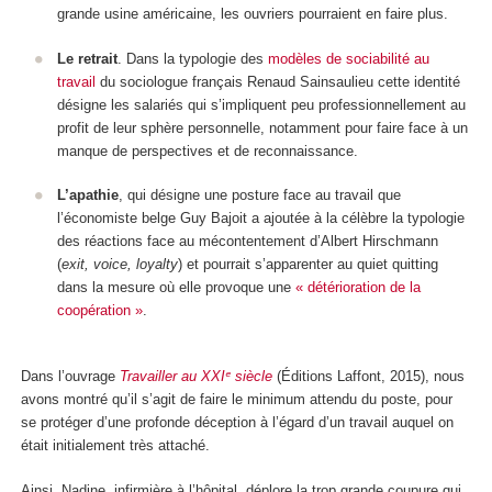
grande usine américaine, les ouvriers pourraient en faire plus.
Le retrait
. Dans la typologie des
modèles de sociabilité au
travail
du sociologue français Renaud Sainsaulieu cette identité
désigne les salariés qui s’impliquent peu professionnellement au
profit de leur sphère personnelle, notamment pour faire face à un
manque de perspectives et de reconnaissance.
L’apathie
, qui désigne une posture face au travail que
l’économiste belge Guy Bajoit a ajoutée à la célèbre la typologie
des réactions face au mécontentement d’Albert Hirschmann
(
exit, voice, loyalty
) et pourrait s’apparenter au quiet quitting
dans la mesure où elle provoque une
« détérioration de la
coopération »
.
Dans l’ouvrage
Travailler au XXIᵉ siècle
(Éditions Laffont, 2015), nous
avons montré qu’il s’agit de faire le minimum attendu du poste, pour
se protéger d’une profonde déception à l’égard d’un travail auquel on
était initialement très attaché.
Ainsi, Nadine, infirmière à l’hôpital, déplore la trop grande coupure qui