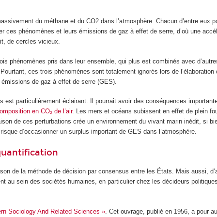
 massivement du méthane et du CO
2
dans l’atmosphère. Chacun d’entre eux pou
fier ces phénomènes et leurs émissions de gaz à effet de serre, d’où une accél
t, de cercles vicieux.
rois phénomènes pris dans leur ensemble, qui plus est combinés avec d’autr
 Pourtant, ces trois phénomènes sont totalement ignorés lors de l’élaboration
res émissions de gaz à effet de serre (GES).
st particulièrement éclairant. Il pourrait avoir des conséquences importantes 
composition en CO₂ de l’air
. Les mers et océans subissent en effet de plein fo
ison de ces perturbations crée un environnement du vivant marin inédit, si bi
e risque d’occasionner un surplus important de GES dans l’atmosphère.
quantification
raison de la méthode de décision par consensus entre les États. Mais aussi, d’
sent au sein des sociétés humaines, en particulier chez les décideurs politi
ern Sociology And Related Sciences »
. Cet ouvrage, publié en 1956, a pour a