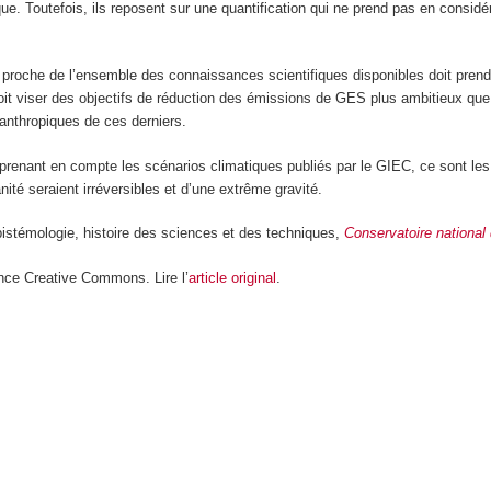
e. Toutefois, ils reposent sur une quantification qui ne prend pas en considér
s proche de l’ensemble des connaissances scientifiques disponibles doit pren
oit viser des objectifs de réduction des émissions de GES plus ambitieux que
 anthropiques de ces derniers.
 en prenant en compte les scénarios climatiques publiés par le GIEC, ce sont 
té seraient irréversibles et d’une extrême gravité.
stémologie, histoire des sciences et des techniques,
Conservatoire national
nce Creative Commons. Lire l’
article original
.