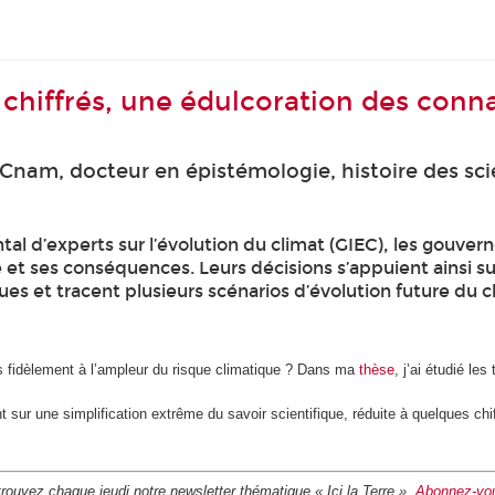
fs chiffrés, une édulcoration des conn
Cnam, docteur en épistémologie, histoire des sci
al d’experts sur l’évolution du climat (GIEC), les gouver
et ses conséquences. Leurs décisions s’appuient ainsi su
ques et tracent plusieurs scénarios d’évolution future du c
s fidèlement à l’ampleur du risque climatique ? Dans ma
thèse
, j’ai étudié le
nt sur une simplification extrême du savoir scientifique, réduite à quelques ch
rouvez chaque jeudi notre newsletter thématique « Ici la Terre ».
Abonnez-vou