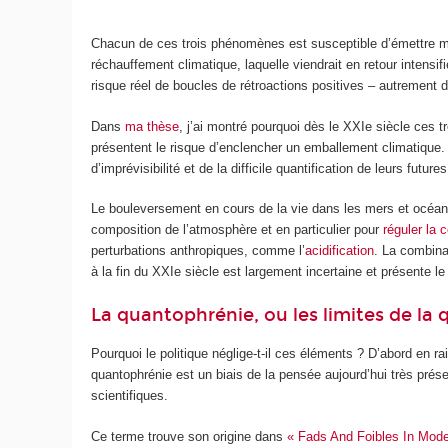
Chacun de ces trois phénomènes est susceptible d’émettre
réchauffement climatique, laquelle viendrait en retour intensi
risque réel de boucles de rétroactions positives – autrement di
Dans
ma thèse
, j’ai montré pourquoi dès le XXI
e
siècle ces t
présentent le risque d’enclencher un emballement climatique.
d’imprévisibilité et de la difficile quantification de leurs futu
Le bouleversement en cours de la vie dans les mers et océans e
composition de l’atmosphère et en particulier pour
réguler la 
perturbations anthropiques, comme l’
acidification
. La combina
à la fin du XXI
e
siècle est largement incertaine et présente l
La quantophrénie, ou les limites de la 
Pourquoi le politique néglige-t-il ces éléments ? D’abord en 
quantophrénie est un biais de la pensée aujourd’hui très pré
scientifiques.
Ce terme trouve son origine dans
« Fads And Foibles In Mod