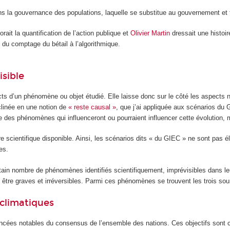
 la gouvernance des populations, laquelle se substitue au gouvernement et fai
rait la quantification de l’action publique et
Olivier Martin
dressait une histoir
, du comptage du bétail à l’algorithmique.
isible
cts d’un phénomène ou objet étudié. Elle laisse donc sur le côté les aspects n
éclinée en une notion de
« reste causal »
, que j’ai appliquée aux scénarios du 
 des phénomènes qui influenceront ou pourraient influencer cette évolution, m
ure scientifique disponible. Ainsi, les scénarios dits « du GIEC » ne sont pas 
es.
tain nombre de phénomènes identifiés scientifiquement, imprévisibles dans leu
être graves et irréversibles. Parmi ces phénomènes se trouvent les trois sour
 climatiques
ncées notables du consensus de l’ensemble des nations. Ces objectifs sont ch