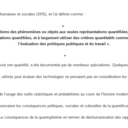
humaines et sociales (SHS), et l’ai définie comme :
tations des phénomènes ou objets aux seules représentations quantifiées
ations quantifiées, et à largement utiliser des critères quantitatifs comm
l’évaluation des politiques publiques et du travail ».
avoir non quantifié, a été documentée par de nombreux spécialistes. Quelque
tilisés pour évaluer des technologies ne prenaient pas en considération les im
l’usage des outils statistiques et probabilistes au cours de l’histoire moder
ervaient les conséquences politiques, sociales et culturelles de la quantifi
 aux conséquences de la quantophrénie en termes de déshumanisation des rapp