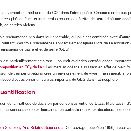
 massivement du méthane et du CO
2
dans l’atmosphère. Chacun d’entre eux pou
fier ces phénomènes et leurs émissions de gaz à effet de serre, d’où une accél
t, de cercles vicieux.
rois phénomènes pris dans leur ensemble, qui plus est combinés avec d’autr
 Pourtant, ces trois phénomènes sont totalement ignorés lors de l’élaboration
res émissions de gaz à effet de serre (GES).
st particulièrement éclairant. Il pourrait avoir des conséquences importantes 
composition en CO₂ de l’air
. Les mers et océans subissent en effet de plein fo
ison de ces perturbations crée un environnement du vivant marin inédit, si bi
e risque d’occasionner un surplus important de GES dans l’atmosphère.
quantification
raison de la méthode de décision par consensus entre les États. Mais aussi, d’
sent au sein des sociétés humaines, en particulier chez les décideurs politi
ern Sociology And Related Sciences »
. Cet ouvrage, publié en 1956, a pour a