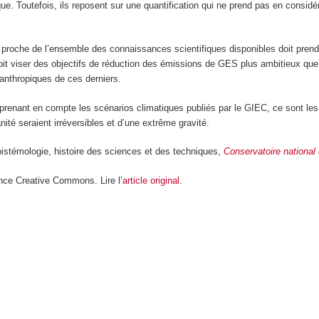
e. Toutefois, ils reposent sur une quantification qui ne prend pas en considér
s proche de l’ensemble des connaissances scientifiques disponibles doit pren
oit viser des objectifs de réduction des émissions de GES plus ambitieux que
 anthropiques de ces derniers.
 en prenant en compte les scénarios climatiques publiés par le GIEC, ce sont 
té seraient irréversibles et d’une extrême gravité.
stémologie, histoire des sciences et des techniques,
Conservatoire national
nce Creative Commons. Lire l’
article original
.