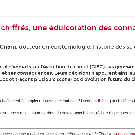
fs chiffrés, une édulcoration des conn
Cnam, docteur en épistémologie, histoire des sci
al d’experts sur l’évolution du climat (GIEC), les gouver
et ses conséquences. Leurs décisions s’appuient ainsi su
ques et tracent plusieurs scénarios d’évolution future du c
s fidèlement à l’ampleur du risque climatique ? Dans ma
thèse
, j’ai étudié le
nt sur une simplification extrême du savoir scientifique, réduite à quelques ch
rouvez chaque jeudi notre newsletter thématique « Ici la Terre ».
Abonnez-vou