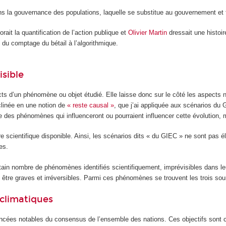
 la gouvernance des populations, laquelle se substitue au gouvernement et fai
rait la quantification de l’action publique et
Olivier Martin
dressait une histoir
, du comptage du bétail à l’algorithmique.
isible
cts d’un phénomène ou objet étudié. Elle laisse donc sur le côté les aspects n
éclinée en une notion de
« reste causal »
, que j’ai appliquée aux scénarios du 
 des phénomènes qui influenceront ou pourraient influencer cette évolution, m
ure scientifique disponible. Ainsi, les scénarios dits « du GIEC » ne sont pas 
es.
tain nombre de phénomènes identifiés scientifiquement, imprévisibles dans leu
être graves et irréversibles. Parmi ces phénomènes se trouvent les trois sour
 climatiques
ncées notables du consensus de l’ensemble des nations. Ces objectifs sont ch