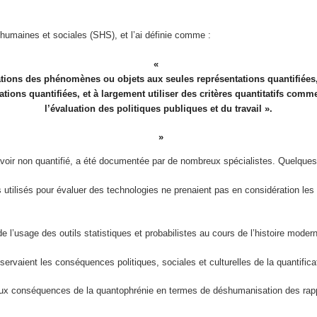
humaines et sociales (SHS), et l’ai définie comme :
tations des phénomènes ou objets aux seules représentations quantifiées
ations quantifiées, et à largement utiliser des critères quantitatifs comm
l’évaluation des politiques publiques et du travail ».
avoir non quantifié, a été documentée par de nombreux spécialistes. Quelque
tilisés pour évaluer des technologies ne prenaient pas en considération les im
l’usage des outils statistiques et probabilistes au cours de l’histoire moder
ervaient les conséquences politiques, sociales et culturelles de la quantifi
 aux conséquences de la quantophrénie en termes de déshumanisation des rapp