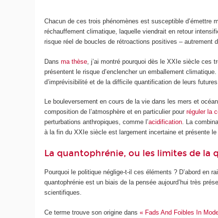
Chacun de ces trois phénomènes est susceptible d’émettre
réchauffement climatique, laquelle viendrait en retour intensi
risque réel de boucles de rétroactions positives – autrement di
Dans
ma thèse
, j’ai montré pourquoi dès le XXI
e
siècle ces t
présentent le risque d’enclencher un emballement climatique.
d’imprévisibilité et de la difficile quantification de leurs futu
Le bouleversement en cours de la vie dans les mers et océans e
composition de l’atmosphère et en particulier pour
réguler la 
perturbations anthropiques, comme l’
acidification
. La combina
à la fin du XXI
e
siècle est largement incertaine et présente l
La quantophrénie, ou les limites de la 
Pourquoi le politique néglige-t-il ces éléments ? D’abord en 
quantophrénie est un biais de la pensée aujourd’hui très pré
scientifiques.
Ce terme trouve son origine dans
« Fads And Foibles In Mod