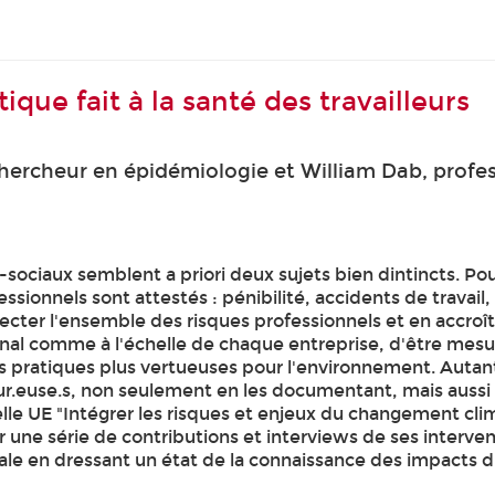
que fait à la santé des travailleurs
hercheur en épidémiologie et William Dab, profess
ociaux semblent a priori deux sujets bien dintincts. Po
sionnels sont attestés : pénibilité, accidents de travail
ecter l'ensemble des risques professionnels et en accroît
nal comme à l'échelle de chaque entreprise, d'être mesuré
des pratiques plus vertueuses pour l'environnement. Aut
ur.euse.s, non seulement en les documentant, mais aussi
lle UE "Intégrer les risques et enjeux du changement clim
ir une série de contributions et interviews de ses interve
le en dressant un état de la connaissance des impacts d