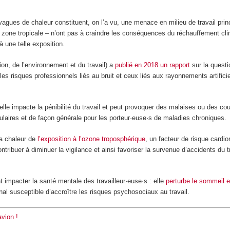
agues de chaleur constituent, on l’a vu, une menace en milieu de travail prin
en zone tropicale – n’ont pas à craindre les conséquences du réchauffement clim
une telle exposition.
ion, de l’environnement et du travail) a
publié en 2018 un rapport
sur la questi
es risques professionnels liés au bruit et ceux liés aux rayonnements artificie
le impacte la pénibilité du travail et peut provoquer des malaises ou des cou
ulaires et de façon générale pour les porteur·euse·s de maladies chroniques.
la chaleur de
l’exposition à l’ozone troposphérique
, un facteur de risque cardio
tribuer à diminuer la vigilance et ainsi favoriser la survenue d’accidents du tr
t impacter la santé mentale des travailleur·euse·s : elle
perturbe le sommeil e
inal susceptible d’accroître les risques psychosociaux au travail.
vion !