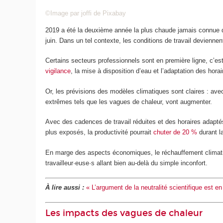
©Image par joffi de Pixabay
2019 a été la deuxième année la plus chaude jamais connue de
juin. Dans un tel contexte, les conditions de travail devienne
Certains secteurs professionnels sont en première ligne, c’est
vigilance
, la mise à disposition d’eau et l’adaptation des horai
Or, les prévisions des modèles climatiques sont claires : av
extrêmes tels que les vagues de chaleur, vont augmenter.
Avec des cadences de travail réduites et des horaires adaptés,
plus exposés, la productivité pourrait
chuter de 20 %
durant l
En marge des aspects économiques, le réchauffement climati
travailleur·euse·s allant bien au-delà du simple inconfort.
À lire aussi :
« L’argument de la neutralité scientifique est 
Les impacts des vagues de chaleur