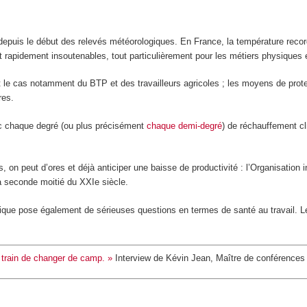
puis le début des relevés météorologiques. En France, la température record 
nt rapidement insoutenables, tout particulièrement pour les métiers physiques e
 le cas notamment du BTP et des travailleurs agricoles ; les moyens de protec
res.
ec chaque degré (ou plus précisément
chaque demi-degré
) de réchauffement cl
 on peut d’ores et déjà anticiper une baisse de productivité : l’Organisation i
a seconde moitié du XXI
e
siècle.
que pose également de sérieuses questions en termes de santé au travail. L
en train de changer de camp. »
Interview de Kévin Jean, Maître de conférences