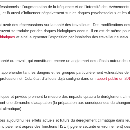
essionnels : l’augmentation de la fréquence et de l’intensité des événements
, et là aussi d’influencer négativement sur les risques psychosociaux et les r
t avoir des répercussions sur la santé des travailleurs. Des modifications 
uvent se traduire par des risques biologiques accrus. Il en est de même pour
chimiques
et ainsi augmenter l’exposition par inhalation des travailleur·euse·s.
anté au travail, qui constituent encore un angle mort des débats autour des 
 appréhender tant les dangers et les groupes particulièrement vulnérables de l
professionnel. Cela était d’ailleurs déjà souligné dans un
rapport publié en 20
liques et privées prennent la mesure des impacts qu’aura le dérèglement climat
ment une démarche d’adaptation (la préparation aux conséquences du changeme
t climatique).
 aujourd’hui les effets actuels et futurs du dérèglement climatique dans leu
rincipalement auprès des fonctions HSE (hygiène sécurité environnement) des