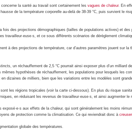
concerne la santé au travail sont certainement les
vagues de chaleur
. En ef
 hausse de la température corporelle au-delà de 38-39 °C, puis survient le ri
 fois des projections démographiques (tailles de populations actives) et des pr
es travailleur·euse·s, et ce sous différents scénarios de dérèglement climatiq
ement à des projections de température, car d’autres paramètres jouent sur la
tincts, un réchauffement de 2,5 °C pourrait ainsi exposer plus d’un milliard
s mêmes hypothèses de réchauffement, les populations pour lesquels les cond
 en dizaines de milliers, bien que les variations entre les modèles sont grande
nt les régions tropicales (voir la carte ci-dessous). En plus du risque sanita
ques, en réduisant les revenus de travailleur·euse·s, et ainsi augmenter le r
lus exposé·e·s aux effets de la chaleur, qui sont généralement les moins rémun
oyens de protection comme la climatisation. Ce qui reviendrait donc à
creuser
gmentation globale des températures.