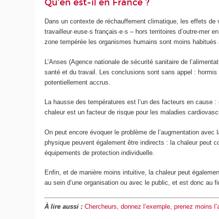
Qu’en est-il en France ?
Dans un contexte de réchauffement climatique, les effets de v
travailleur·euse·s français·e·s – hors territoires d’outre-mer 
zone tempérée les organismes humains sont moins habitués à 
L’Anses (Agence nationale de sécurité sanitaire de l’alimentat
santé et du travail. Les conclusions sont sans appel : hormis l
potentiellement accrus.
La hausse des températures est l’un des facteurs en cause : el
chaleur est un facteur de risque pour les maladies cardiovasc
On peut encore évoquer le problème de l’augmentation avec 
physique peuvent également être indirects : la chaleur peut con
équipements de protection individuelle.
Enfin, et de manière moins intuitive, la chaleur peut égalemen
au sein d’une organisation ou avec le public, et est donc au f
À lire aussi :
Chercheurs, donnez l’exemple, prenez moins l’a