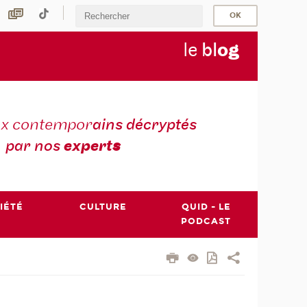
le
bl
o
g
ux contempor
ains décryptés
par nos
expert
s
IÉTÉ
CULTURE
QUID - LE
PODCAST