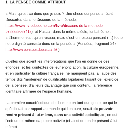
1. LA PENSEE COMME ATTRIBUT
« Mais qu’est-ce donc que je suis ? Une chose qui pense », écrit
Descartes dans le Discours de la méthode,
https://www.livredepoche.com/livre/discours-de-la-methode-
9782253067412
), et Pascal, dans le même siècle, lui fait écho :
« L’homme n’est qu’un roseau, mais c’est un roseau pensant (…) toute
notre dignité consiste donc en la pensée » (Pensées, fragment 347
http://www.penseesdepascal.fr/
).
Quelles que soient les interprétations que l’on en donne de ces
énoncés, et les contextes de leur énonciation, la culture européenne,
et en particulier la culture française, ne manquent pas, à l’aube des
temps dits ‘modernes’ de
qualificatifs lapidaires faisant de l’exercice
de la pensée
, d’ailleurs davantage que son contenu,
la
référence
identitaire
affirmée
de l’espèce humaine.
La première caractéristique de l’homme en tant que genre, ce qui le
spécifierait par rapport au monde qui l’entoure, serait
de pouvoir
rendre présent à lui-même,
dans une activité spécifique
,
ce qui
l’entoure et même sa propre activité (et ainsi se rendre présent à lui-
même).