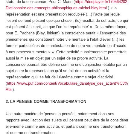
statut de la conscience
. Pour C. Marin (
https://docplayer.fr/179564202-
Dictionnaire-des-concepts-philosophiques-michel-blay.html
) « la
représentation est une présentation redoublée (…) l’acte par lequel
l’esprit se rend présent quelque chose ; (le) résultat de cet acte, ce qui
est présent à l’esprit, ce que l’on ‘se représente’ ». De la même façon,
pour E. Pacherie (Blay, ibidem) la conscience serait « l’ensemble des
phénomènes qui constituent notre vie mentale
à l’état d’éveil
(…) les
formes particulières de manifestation de notre vie mentale ou d’accès
à nos processus mentaux ». Cette activité supplémentaire permettrait
aussi la mise en objet par un sujet de sa propre activité. La
conscience
pourrait être définie comme une conjonction établie par un
sujet entre la représentation qu’il se fait de son activité et la
représentation qu’il se fait de lui-même comme sujet d’activité
(
https://www.puf.com/content/Vocabulaire_danalyse_des_activit%C3%
A9s
).
2. LA PENSEE COMME TRANSFORMATION
Une autre manière de ‘penser la pensée’, notamment dans ses
rapports avec l’action des sujets qui pensent peut être de la considérer
elle-même comme une
activité
, et partant comme une transformation,
et comme en transformation.