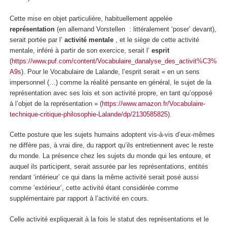
Cette mise en objet particulière, habituellement appelée
représentation
(en allemand
Vorstellen
: littéralement ‘poser’ devant),
serait portée par l’
activité mentale
, et le siège de cette activité
mentale, inféré à partir de son exercice, serait l’
esprit
(
https://www.puf.com/content/Vocabulaire_danalyse_des_activit%C3%
A9s
). Pour le Vocabulaire de Lalande, l’esprit serait « en un sens
impersonnel (…) comme la réalité pensante en général, le sujet de la
représentation avec ses lois et son activité propre, en tant qu’opposé
à l’objet de la représentation » (
https://www.amazon.fr/Vocabulaire-
technique-critique-philosophie-Lalande/dp/2130585825
).
Cette posture que les sujets humains adoptent vis-à-vis d’eux-mêmes
ne diffère pas, à vrai dire, du rapport qu’ils entretiennent avec le reste
du monde.
La présence
chez
les sujets du monde qui les entoure,
et
auquel ils participent, serait assurée par les représentations,
entités
rendant ‘intérieur’ ce qui dans la même activité serait posé aussi
comme ‘extérieur’, cette activité
étant considérée comme
supplémentaire par rapport à l’activité en cours.
Celle activité expliquerait à la fois le statut des représentations et le