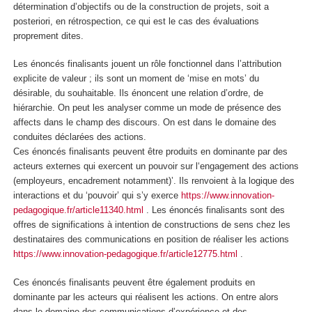
détermination d’objectifs ou de la construction de projets, soit
a
posteriori, en rétrospection
, ce qui est le cas des évaluations
proprement dites.
Les énoncés finalisants jouent un rôle fonctionnel dans l’attribution
explicite de valeur ; ils sont un moment de ‘mise en mots’ du
désirable, du souhaitable.
Ils énoncent une relation d’ordre, de
hiérarchie.
On peut les analyser comme un mode de présence des
affects dans le champ des discours.
On est dans le domaine des
conduites déclarées des actions.
Ces énoncés finalisants peuvent être produits en dominante par des
acteurs externes qui exercent un pouvoir sur l‘engagement des actions
(employeurs, encadrement notamment)’. Ils renvoient à la logique des
interactions et du ‘pouvoir’ qui s’y exerce
https://www.innovation-
pedagogique.fr/article11340.html
. Les énoncés finalisants sont des
offres de significations à intention de constructions de sens chez les
destinataires des communications en position de réaliser les actions
https://www.innovation-pedagogique.fr/article12775.html
.
Ces énoncés finalisants peuvent être également produits en
dominante par les acteurs qui réalisent les actions. On entre alors
dans le domaine des
communications d’expérience et des