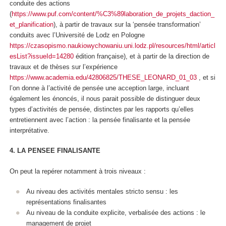
conduite des actions
(
https://www.puf.com/content/%C3%89laboration_de_projets_daction_
et_planification
), à partir de travaux sur la ‘pensée transformation’
conduits avec l’Université de Lodz en Pologne
https://czasopismo.naukiowychowaniu.uni.lodz.pl/resources/html/articl
esList?issueId=14280
édition française), et à partir de la direction de
travaux et de thèses sur l’expérience
https://www.academia.edu/42806825/THESE_LEONARD_01_03
, et si
l’on donne à l’activité de pensée une
acception large, incluant
également les énoncés,
il nous parait possible de distinguer deux
types d’activités de pensée, distinctes par les rapports qu’elles
entretiennent avec l’action :
la pensée finalisante et la pensée
interprétative.
4. LA PENSEE FINALISANTE
On peut la repérer notamment à trois niveaux :
Au niveau des activités mentales stricto sensu : les
représentations finalisantes
Au niveau de la conduite explicite, verbalisée des actions : le
management de projet