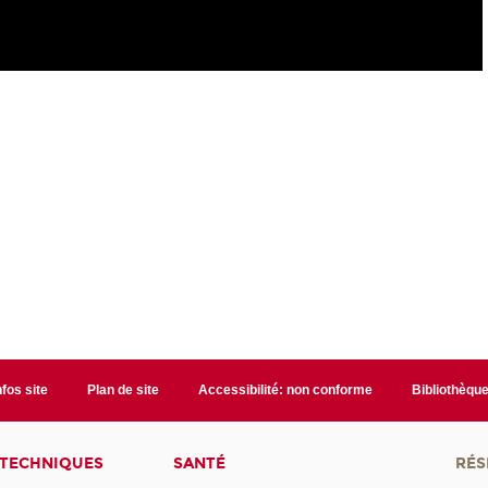
nfos site
Plan de site
Accessibilité: non conforme
Bibliothèqu
 TECHNIQUES
SANTÉ
RÉS