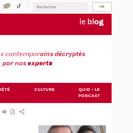
le
bl
o
g
ux contempor
ains décryptés
par nos
expert
s
IÉTÉ
CULTURE
QUID - LE
PODCAST