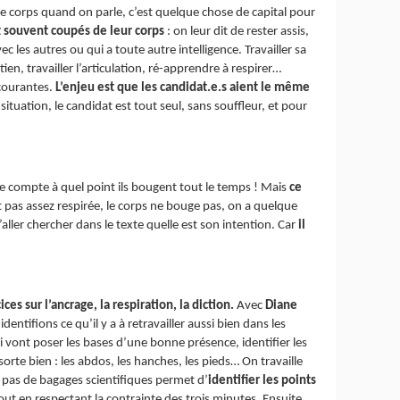
re corps quand on parle, c’est quelque chose de capital pour
nt souvent coupés de leur corps
: on leur dit de rester assis,
vec les autres ou qui a toute autre intelligence. Travailler sa
en, travailler l’articulation, ré-apprendre à respirer…
 courantes.
L’enjeu est que les candidat.e.s aient le même
tuation, le candidat est tout seul, sans souffleur, et pour
dre compte à quel point ils bougent tout le temps ! Mais
ce
t pas assez respirée, le corps ne bouge pas, on a quelque
aller chercher dans le texte quelle est son intention. Car
il
ces sur l’ancrage, la respiration, la diction.
Avec
Diane
tifions ce qu’il y a à retravailler aussi bien dans les
qui vont poser les bases d’une bonne présence, identifier les
sorte bien : les abdos, les hanches, les pieds… On travaille
’ai pas de bagages scientifiques permet d’
identifier les points
tout en respectant la contrainte des trois minutes. Ensuite,