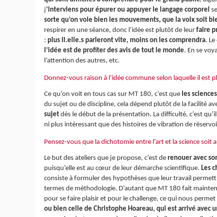
j
’interviens pour épurer ou appuyer le langage corporel
se
sorte qu’on voie bien les mouvements, que la voix soit bien
respirer en une séance, donc l’idée est plutôt de leur
faire 
:
plus il.elle.s parleront vite, moins on les comprendra
. L
l’idée est de
profiter des avis de tout le monde
. En se voy
l’attention des autres, etc.
Donnez-vous raison à l’idée commune selon laquelle il est p
Ce qu’on voit en tous cas sur MT 180, c’est que
les science
du sujet ou de discipline, cela dépend plutôt de la facilité ave
sujet
dès le début de la présentation. La difficulté, c’est qu
ni plus intéressant que des histoires de vibration de réservoi
Pensez-vous que la dichotomie entre l’art et la science soit au
Le but des ateliers que je propose, c’est de
renouer avec son
puisqu’elle est au cœur de leur démarche scientifique.
Les c
consiste à formuler des hypothèses que leur travail permettr
termes de méthodologie. D’autant que MT 180 fait maintenan
pour se faire plaisir et pour le challenge, ce qui nous permet
ou bien celle de Christophe Hoareau, qui est arrivé avec un 