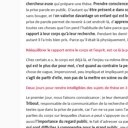
chercheur.euse
qui prépare une thèse.
Prendre conscience d
la prise parole en public. D’autant qu’
être présent.e dans s
sans bouger, et l’
on valorise davantage un enfant qui est bo
prise de parole permet de revenir à cet endroit-là, d’
apprend
toutes ces choses que l’on perd l’habitude de faire parce qu
rapport à leur corps qu’à leur recherche.
Pendant les demi-f
autant il l’a très bien pris. Parce qu’il était là physiquement
Rééquilibrer le rapport entre le corps et l’esprit, est-ce là l
Chez certain.e.s, le corps est déjà là, et l’enjeu va même êt
qui est le plus dur pour moi, c’est quand au contraire la 
chose de vague, impersonnel, peu impliqué et impliquant pour 
s’agit de partir d’elle, non pas de la mettre en scène ou
Deux jours pour rendre intelligibles des sujets de thèse e
Le premier jour, nous faisons connaissance : je leur demand
Tribout
, responsable de la communication de la recherche
textes que dans la prise de parole, car l’un ne va pas sans l’
parties du corps sur lesquelles chacun.e peut s’appuyer ou
aussi
l’importance du regard public
, le fait d’adresser sa p
qui sont difficiles à comprendre pour le grand public
, aigu