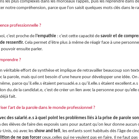
ations les plus complexes dans les morceaux rappés, puis les reprendre dans de
er notre compréhension, parce que l’on saisit quelques mots clés dans le r
ence professionnelle ?
oi, c’est proche de
l’empathie
: c’est cette capacité de
savoir et de compren
de ressentir.
Cela permet d’être plus à même de réagir face à une personne
 pouvoir ensuite parler.
 comprendre ?
 véritable effort de synthèse et implique de retravailler beaucoup son text
avec la parole, mais qui ont besoin d’une heure pour développer une idée. On 
 même, parce qu’il.elle.s étaient persuadé.e.s qu’il.elle.s étaient excellent.e.
ention du.de la candidat.e, c’est de créer un lien avec la personne pour qu’el
déjà fait.
riser l’art de la parole dans le monde professionnel ?
c des salarié.e.s à quel point les problèmes liés à la prise de parole sont
des élèves de faire des exposés sans pour autant qu’on leur donne aucun out
s-Unis, où avec les
show and tell
, les enfants sont habitués dès l’âge de cin
dition de ne pas forcer
ceux.celles qui ne veulent pas en faire. Il ne faut pa