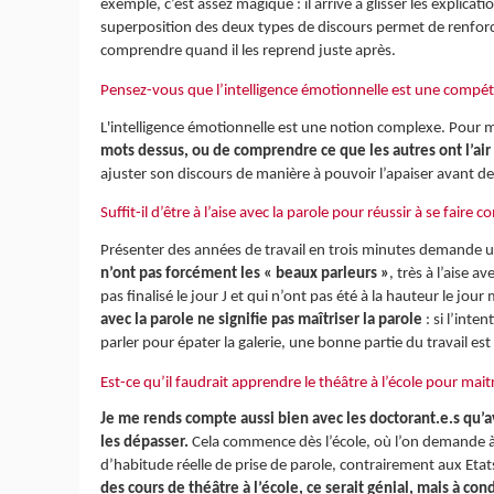
exemple, c’est assez magique : il arrive à glisser les explic
superposition des deux types de discours permet de renforc
comprendre quand il les reprend juste après.
Pensez-vous que l’intelligence émotionnelle est une compét
L'intelligence émotionnelle est une notion complexe. Pour m
mots dessus, ou de comprendre ce que les autres ont l’air 
ajuster son discours de manière à pouvoir l’apaiser avant de
Suffit-il d’être à l’aise avec la parole pour réussir à se faire
Présenter des années de travail en trois minutes demande un
n’ont pas forcément les « beaux parleurs »
, très à l’aise 
pas finalisé le jour J et qui n’ont pas été à la hauteur le jour
avec la parole ne signifie pas maîtriser la parole
: si l’int
parler pour épater la galerie, une bonne partie du travail est 
Est-ce qu’il faudrait apprendre le théâtre à l’école pour mait
Je me rends compte aussi bien avec les doctorant.e.s qu’ave
les dépasser.
Cela commence dès l’école, où l’on demande à 
d’habitude réelle de prise de parole, contrairement aux Etat
des cours de théâtre à l’école, ce serait génial, mais à con