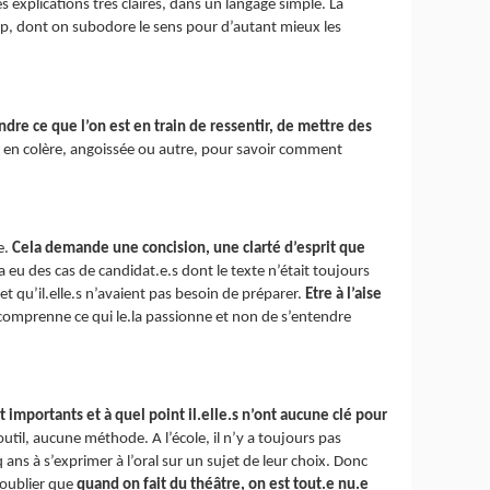
s explications très claires, dans un langage simple. La
ap, dont on subodore le sens pour d’autant mieux les
dre ce que l’on est en train de ressentir, de mettre des
 en colère, angoissée ou autre, pour savoir comment
e.
Cela demande une concision, une clarté d’esprit que
a eu des cas de candidat.e.s dont le texte n’était toujours
s et qu’il.elle.s n’avaient pas besoin de préparer.
Etre à l’aise
le comprenne ce qui le.la passionne et non de s’entendre
 importants et à quel point il.elle.s n’ont aucune clé pour
il, aucune méthode. A l’école, il n’y a toujours pas
q ans à s’exprimer à l’oral sur un sujet de leur choix. Donc
s oublier que
quand on fait du théâtre, on est tout.e nu.e