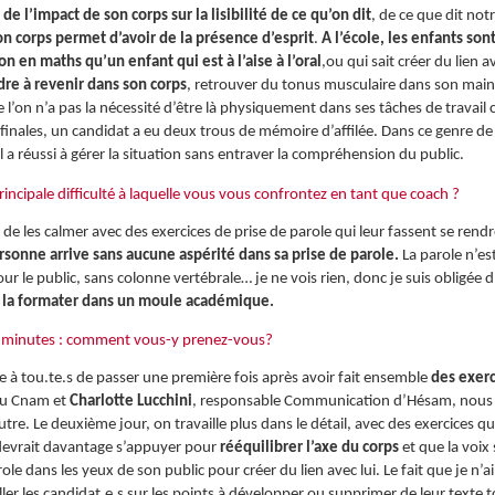
e l’impact de son corps sur la lisibilité de ce qu’on dit
, de ce que dit not
on corps permet d’avoir de la présence d’esprit
.
A l’école, les enfants so
n en maths qu’un enfant qui est à l’aise à l’oral
,ou qui sait créer du lien a
re à revenir dans son corps
, retrouver du tonus musculaire dans son mainti
e l’on n’a pas la nécessité d’être là physiquement dans ses tâches de travail
inales, un candidat a eu deux trous de mémoire d’affilée. Dans ce genre de si
, il a réussi à gérer la situation sans entraver la compréhension du public.
a principale difficulté à laquelle vous vous confrontez en tant que coach ?
re de les calmer avec des exercices de prise de parole qui leur fassent se ren
personne arrive sans aucune aspérité dans sa prise de parole.
La parole n’es
le public, sans colonne vertébrale… je ne vois rien, donc je suis obligée d’
 de la formater dans un moule académique.
n 3 minutes : comment vous-y prenez-vous?
e à tou.te.s de passer une première fois après avoir fait ensemble
des exerci
 du Cnam et
Charlotte Lucchini
, responsable Communication d’Hésam, nous iden
autre. Le deuxième jour, on travaille plus dans le détail, avec des exercices 
 devrait davantage s’appuyer pour
rééquilibrer l’axe du corps
et que la voix 
arole dans les yeux de son public pour créer du lien avec lui. Le fait que je n
iller les candidat.e.s sur les points à développer ou supprimer de leur texte 