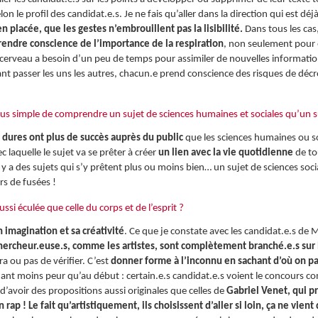
lon le profil des candidat.e.s. Je ne fais qu’aller dans la direction qui est d
 placée, que les gestes n’embrouillent pas la lisibilité.
Dans tous les cas
prendre conscience de l’importance de la respiration
, non seulement pour e
e cerveau a besoin d’un peu de temps pour assimiler de nouvelles informatio
ant passer les uns les autres, chacun.e prend conscience des risques de déc
lus simple de comprendre un sujet de sciences humaines et sociales qu’un su
s dures ont plus de succès auprès du public
que les sciences humaines ou so
c laquelle le sujet va se prêter à créer
un lien avec la vie quotidienne
de to
’il y a des sujets qui s’y prêtent plus ou moins bien… un sujet de sciences so
rs de fusées !
ssi éculée que celle du corps et de l’esprit ?
 imagination et sa créativité
. Ce que je constate avec les candidat.e.s de MT
hercheur.euse.s, comme les artistes, sont complètement branché.e.s sur 
a ou pas de vérifier. C’est
donner forme à l’inconnu en sachant d’où on par
t moins peur qu’au début : certain.e.s candidat.e.s voient le concours com
 d’avoir des propositions aussi originales que celles de
Gabriel Venet, qui p
rap ! Le fait qu’artistiquement, ils choisissent d’aller si loin, ça ne vien