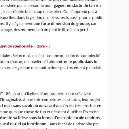
éjà dessinée par la personne pour
gagner en clarté. Je fais en
, je leur répète beaucoup de respirer. On n’apprend pas à
ux.elles, dans la gestion du stress, mais aussi pour le public
ns. Il y a également
une forte dimension de groupe, car
rochage, des moments où on perd le fil, où l’on perd
jet de science dite « dure » ?
ciales. Selon moi, ce n’est pas une question de complexité
ut un chacun, de manière à
faire entrer le public dans le
ciales ou de gestion ne paraîtra donc pas forcément plus clair
 180, c’est qu’il.elle.s n’ont pas perdu leur créativité
l’imaginaire.
A partir de contraintes existantes, leur projet
t mais sans savoir où on va arriver.
On est très proches en
me quelque chose de fun et décident d’utiliser l’exercice
résente sa thèse sous la forme d’un conte en alexandrins,
t que d’eux et ça fonctionne.
Dans le cas de Christophe par