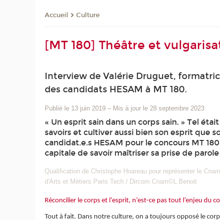
Culture
Accueil
[MT 180] Théâtre et vulgarisat
Interview de Valérie Druguet, formatr
des candidats HESAM à MT 180.
Publié le 13 juin 2019
–
Mis à jour le 28 septembre 2023
« Un esprit sain dans un corps sain. » Tel éta
savoirs et cultiver aussi bien son esprit que 
candidat.e.s HESAM pour le concours MT 180, d
capitale de savoir maîtriser sa prise de parol
Qualification de Christophe Hoareau pour représenter le Cnam
d'Arts et Métiers Paris Tech / Dircom Cnam©L.Benoit
Réconcilier le corps et l’esprit, n’est-ce pas tout l’enjeu d
Tout à fait. Dans notre culture, on a toujours opposé le corps