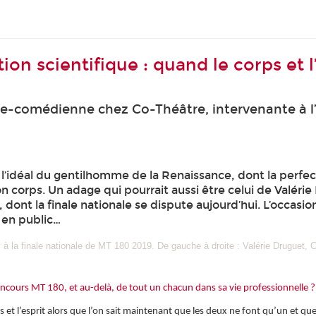
ion scientifique : quand le corps et l
ice-comédienne chez Co-Théâtre, intervenante à
it l’idéal du gentilhomme de la Renaissance, dont la perf
son corps. Un adage qui pourrait aussi être celui de Valér
ont la finale nationale se dispute aujourd’hui. L’occasion
e en public…
 à la finale nationale de MT 180 2019. De gauche à droite : Valérie Druguet,
u concours MT 180, et au-delà, de tout un chacun dans sa vie professionnelle ?
 et l’esprit alors que l’on sait maintenant que les deux ne font qu’un et que 