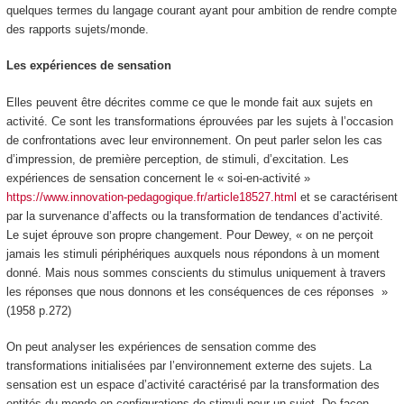
quelques termes du langage courant ayant pour ambition de rendre compte
des rapports sujets/monde.
Les expériences de sensation
Elles peuvent être décrites comme
ce que le monde fait aux sujets en
activité
. Ce sont les
transformations éprouvées par les sujets à l’occasion
de confrontations avec leur environnement
. On peut parler selon les cas
d’impression, de première perception, de
stimuli
, d’excitation. Les
expériences de sensation concernent le
« soi-en-activité »
https://www.innovation-pedagogique.fr/article18527.html
et se caractérisent
par la survenance d’
affects
ou la transformation de tendances d’activité.
Le sujet éprouve son propre changement. Pour Dewey,
« on ne perçoit
jamais les stimuli périphériques auxquels nous répondons à un moment
donné. Mais nous sommes conscients du stimulus uniquement à travers
les réponses que nous donnons et les conséquences de ces réponses
»
(1958 p.272)
On peut analyser les expériences de sensation comme des
transformations initialisées par
l’environnement externe
des sujets.
La
sensation est un espace d’activité caractérisé par la transformation des
entités du monde en configurations de stimuli pour un sujet
. De façon