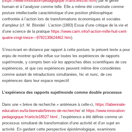
(
https://www.innovation-pedagogique.fr/article9338.html
) par le genre
humain et à l’analyser comme telle. Elle a même été construite comme
posture intellectuelle caractéristique d’une position philosophique
confrontée à l’action lors de transformations économiques et sociales
d’ampleur (cf. M. Blondel : L’action (1893) Essai d’une critique de la vie et
d’une science de la pratique
https://www.cairn.info/l-action-mille-huit-cent-
quatre-vingt-treize—9782130624462.htm
).
S’inscrivant en distance par rapport à cette posture, le présent texte a pour
enjeu de montrer qu’elle influe sur toutes les expériences de rapports
sujet/monde, y compris bien sûr les approches dites scientifiques de ces
expériences, et que ces expériences peuvent même être considérées
comme autant de retraductions simultanées, hic et nunc, de ces
expériences dans leur espace respectif.
L’expérience des rapports sujet/monde comme double processus
Dans une « brève de recherche » antérieure à celle-ci,
https://labiennale-
education.eu/la-biennale/breves-de-recherche/
et
https://www.innovation-
pedagogique.fr/article18527.html
, l’expérience a été définie comme un
processus simultané de transformation d’une activité et d’un sujet en
activité
. En gardant cette perspective épistémologique, examinons