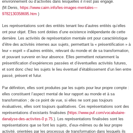
environnement ou d’activités dans lesquelles il n’est pas engagé.
(M.Denis,
https://www.cairn.info/les-images-mentales—
9782130358695.htm
)
Les représentations sont des entités tenant lieu d’autres entités qu’elles
ont pour objet
. Elles sont dotées d’une existence indépendante de cette
dernière. Les activités de représentation mentale ont pour caractéristique
d’être des
activités internes
aux sujets
, permettant la « présentification
» à
leur « esprit » d’autres entités, relevant du monde et de sa transformation,
et pouvant survenir en leur absence. Elles permettent notamment la
présentification d’expériences passées et d’éventuelles activités futures,
et sont donc chez les sujets le lieu éventuel d’établissement d’un lien entre
passé, présent et futur.
Par définition, elles sont produites par les sujets pour leur propre compte :
elles constituent l’aspect mental de leur rapport au monde et à sa
transformation
; de ce point de vue, si elles ne sont pas toujours
évaluatives, elles sont toujours qualitatives.
Ces représentations sont des
représentations d’existants finalisées
(
https://www.puf.com/vocabulaire-
danalyse-des-activites-0 p.75
.). Les
représentations finalisées sont les
représentations que se font les sujets, d’eux-mêmes ou de leur propre
activité, orientées par les processus de transformation dans lesquels ils