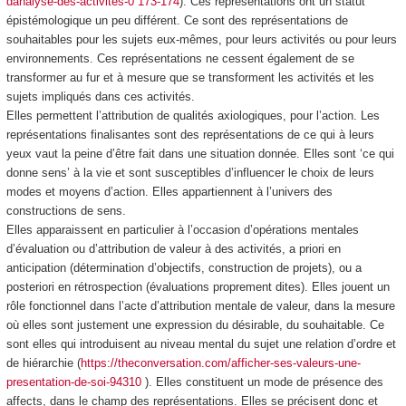
danalyse-des-activites-0 173-174
). Ces représentations ont un statut
épistémologique un peu différent. Ce sont des représentations de
souhaitables pour les sujets eux-mêmes, pour leurs activités ou pour leurs
environnements. Ces représentations ne cessent également de se
transformer au fur et à mesure que se transforment les activités et les
sujets impliqués dans ces activités.
Elles permettent l’attribution de qualités axiologiques, pour l’action. Les
représentations finalisantes sont des représentations de ce qui à leurs
yeux vaut la peine d’être fait dans une situation donnée.
Elles sont ‘ce qui
donne sens’ à la vie
et sont susceptibles d’influencer le choix de leurs
modes et moyens d’action. Elles appartiennent à l’univers des
constructions de sens.
Elles apparaissent en particulier à l’occasion d’opérations mentales
d’évaluation ou d’attribution de valeur à des activités,
a priori
en
anticipation (détermination d’objectifs, construction de projets), ou a
posteriori en rétrospection (évaluations proprement dites). Elles jouent un
rôle fonctionnel dans l’acte d’attribution mentale de valeur, dans la mesure
où elles sont justement une expression du désirable, du souhaitable.
Ce
sont elles qui introduisent au niveau mental du sujet une relation d’ordre et
de hiérarchie (
https://theconversation.com/afficher-ses-valeurs-une-
presentation-de-soi-94310
). Elles constituent un mode de présence des
affects, dans le champ des représentations
. Elles se précisent donc et