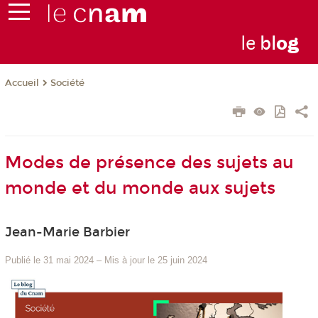
le
bl
o
g
Société
Accueil
Modes de présence des sujets au
monde et du monde aux sujets
Jean-Marie Barbier
Publié le 31 mai 2024
–
Mis à jour le 25 juin 2024