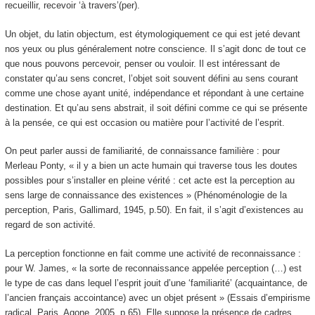
recueillir, recevoir ‘à travers’(per).
Un objet, du latin
objectum
, est étymologiquement ce qui est jeté devant
nos yeux ou plus généralement notre conscience. Il s’agit donc de tout ce
que nous pouvons percevoir, penser ou vouloir. Il est intéressant de
constater qu’au sens concret, l’objet soit souvent défini au sens courant
comme une chose ayant
unité, indépendance et répondant à une certaine
destination
. Et qu’au sens abstrait, il soit défini comme ce qui se présente
à la pensée, ce qui est occasion ou matière pour l’activité de l’esprit.
On peut parler aussi de familiarité, de connaissance familière : pour
Merleau Ponty, « il y a bien un acte humain qui traverse tous les doutes
possibles pour s’installer en pleine vérité : cet acte est la perception au
sens large de connaissance des existences » (Phénoménologie de la
perception, Paris, Gallimard, 1945, p.50). En fait, il s’agit d’existences au
regard de son activité.
La perception fonctionne en fait comme une activité de reconnaissance :
pour W. James, « la sorte de reconnaissance appelée perception (…) est
le type de cas dans lequel l’esprit jouit d’une ‘familiarité’ (
acquaintance,
de
l’ancien français accointance) avec un objet présent » (Essais d’empirisme
radical, Paris, Agone, 2005, p.65). Elle suppose la présence de cadres