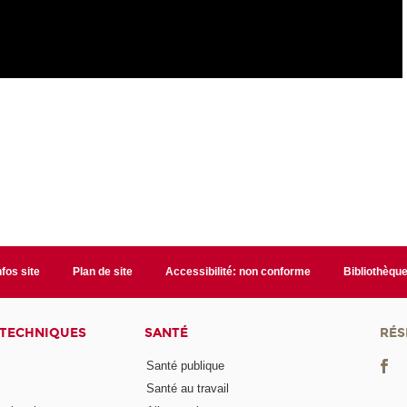
nfos site
Plan de site
Accessibilité: non conforme
Bibliothèqu
 TECHNIQUES
SANTÉ
RÉS
Santé publique
Santé au travail