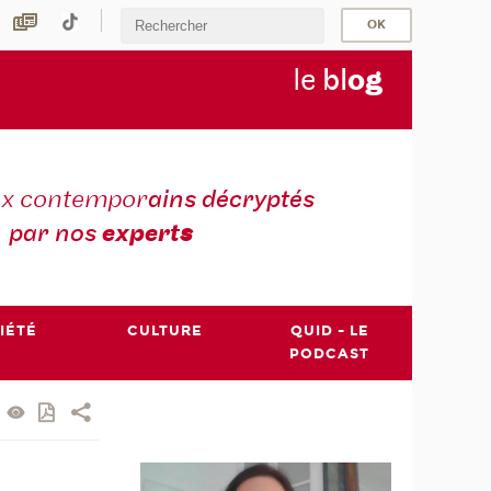
le
bl
o
g
ux contempor
ains décryptés
par nos
expert
s
IÉTÉ
CULTURE
QUID - LE
PODCAST