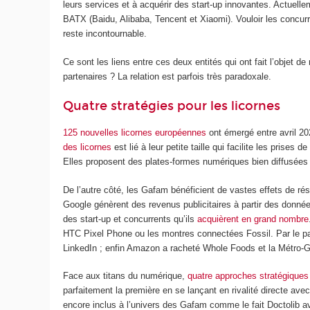
leurs services et à acquérir des start-up innovantes. Actuelle
BATX (Baidu, Alibaba, Tencent et Xiaomi). Vouloir les concurr
reste incontournable.
Ce sont les liens entre ces deux entités qui ont fait l’objet d
partenaires ? La relation est parfois très paradoxale.
Quatre stratégies pour les licornes
125 nouvelles licornes européennes
ont émergé entre avril 20
des licornes
est lié à leur petite taille qui facilite les pris
Elles proposent des plates-formes numériques bien diffusées 
De l’autre côté, les Gafam bénéficient de vastes effets de 
Google génèrent des revenus publicitaires à partir des donné
des start-up et concurrents qu’ils
acquièrent en grand nombre
HTC Pixel Phone ou les montres connectées Fossil. Par le p
LinkedIn ; enfin Amazon a racheté Whole Foods et la Métro-
Face aux titans du numérique,
quatre approches stratégiques
parfaitement la première en se lançant en rivalité directe ave
encore inclus à l’univers des Gafam comme le fait Doctolib a