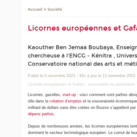
Société
Accueil
Licornes européennes et Gaf
Kaouther Ben Jemaa Boubaya, Enseignan
chercheuse à l'ENCG - Kénitra , Univers
Conservatoire national des arts et mét
Publié le 6 novembre 2023
–
Mis à jour le 13 novembre 2023
Licornes européennes et Gafam : concurrents ou partenaires 
Licornes, gazelles,
start-up
: voici comment sont parfois désig
rôle dans la
création d’emplois
et la souveraineté économique
milliard de dollars sans être cotées en Bourse s’appellent pa
dépens parfois
.
Depuis de nombreuses années, les licornes européennes tenten
dominent le secteur technologique européen. Le cumul de leur