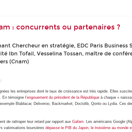
am : concurrents ou partenaires ?
t Chercheur en stratégie, EDC Paris Business S
ité Ibn Tofail, Vesselina Tossan, maître de confé
iers (Cnam)
?
nées les entreprises dont le taux de croissance est très rapide. Elles susciten
. En témoigne l’
engouement du président de la République
à chaque « naissan
r exemple Blablacar, Deliveroo, Backmarket, Doctolib, Qonto ou Lydia. Ces der
t de rattraper leur retard par rapport aux
Gafam
. Les américains Google (Al
s valorisations boursières
dépasse le PIB du Japon, le troisième au monde 