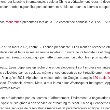
ment, sur la scène internationale, seule la Chine a véritablement réussi à déve
encer semble aujourd’hui particulièrement ambitieux pour les licornes europé
e nos
recherches
présentées lors de la 13
e
conférence annuelle d’ATLAS – AFMI,
22 et fin mars 2022, contre 52 l’année précédente. Elles n’ont en revanche é
es de décisions et leurs mises en œuvre rapides. En outre, leurs fondateurs et 
par les réseaux sociaux qui permettent une communication bien plus rapide que
réseaux. Leurs dépenses en recherche et développement sont impressionnante
es collectées par les cookies, même si ces entreprises sont régulièrement
rap
. Rien qu’en 2021, Alphabet, la maison mère de Google, a acquis
120 société
assé, Facebook, devenu Meta, a mis la main sur WhatsApp et Instagram, App
Goldwyn-Mayer.
ont été adoptées par les licornes : l’affrontement, l’évitement, la négociation 
c Apple Music grâce à son service de streaming musical. En ce qui concerne l’
vec ses services de réservations médicales et paramédicales en ligne. La négo