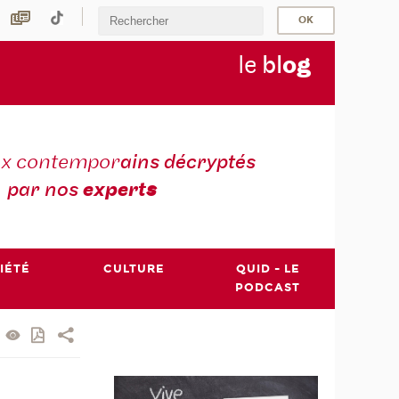
le
bl
o
g
ux contempor
ains décryptés
par nos
expert
s
IÉTÉ
CULTURE
QUID - LE
PODCAST