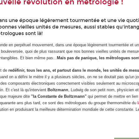
uvelle révolution en métrologie !
ns une époque légèrement tourmentée et une vie quot
onnes vieilles unités de mesures, aussi stables qu'intang
trologues sont là!
nde en perpétuel mouvement, dans une époque légèrement tourmentée et un
 bouleversée, quoi de plus rassurant que nos bonnes vieilles unités de mesur
intangibles. Et bien même pas...
Mais pas de panique, les métrologues sont
st de
redéfinir, tous les ans, et partout dans le monde, les unités de mes
and on a défini le mètre il y a plusieurs siècles, on ne se doutait pas qu'un jo
t des composants électroniques correctement visibles seulement au microsco
n. Et c'est là qu'intervient
Boltzmann
, Ludwig de son petit nom, physicien e
tique majeure dite
"la Constante de Boltzmann"
qui permet de mettre en lien 
nt quarante ans plus tard, ce sont des métrologues du groupe thermométrie du
ution en produisant la meilleure détermination mondiale de cette constante. Le