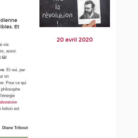
idienne
ibles. Et
20 avril 2020
e vie
es, aussi
 là!
ure
. Et oui, par
ur on
pe. Pour ce qui
t philosophe
l'énergie
laboratoire
 kelvin est
Diane Tribout