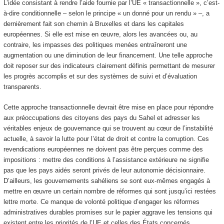
L’idée consistant à rendre l’aide fournie par l’UE « transactionnelle », c’est-
à-dire conditionnelle – selon le principe « un donné pour un rendu » –, a
dernièrement fait son chemin à Bruxelles et dans les capitales
européennes. Si elle est mise en œuvre, alors les avancées ou, au
contraire, les impasses des politiques menées entraîneront une
augmentation ou une diminution de leur financement. Une telle approche
doit reposer sur des indicateurs clairement définis permettant de mesurer
les progrès accomplis et sur des systèmes de suivi et d’évaluation
transparents.
Cette approche transactionnelle devrait être mise en place pour répondre
aux préoccupations des citoyens des pays du Sahel et adresser les
véritables enjeux de gouvernance qui se trouvent au cœur de l’instabilité
actuelle, à savoir la lutte pour l’état de droit et contre la corruption. Ces
revendications européennes ne doivent pas être perçues comme des
impositions : mettre des conditions à l’assistance extérieure ne signifie
pas que les pays aidés seront privés de leur autonomie décisionnaire.
D’ailleurs, les gouvernements sahéliens se sont eux-mêmes engagés à
mettre en œuvre un certain nombre de réformes qui sont jusqu’ici restées
lettre morte. Ce manque de volonté politique d’engager les réformes
administratives durables promises sur le papier aggrave les tensions qui
existent entre les priorités de l’UE et celles des États concernés.