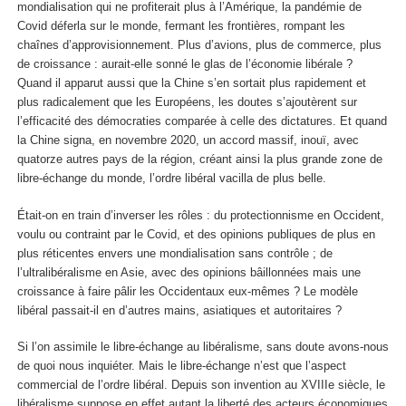
mondialisation qui ne profiterait plus à l’Amérique, la pandémie de
Covid déferla sur le monde, fermant les frontières, rompant les
chaînes d’approvisionnement. Plus d’avions, plus de commerce, plus
de croissance : aurait-elle sonné le glas de l’économie libérale ?
Quand il apparut aussi que la Chine s’en sortait plus rapidement et
plus radicalement que les Européens, les doutes s’ajoutèrent sur
l’efficacité des démocraties comparée à celle des dictatures. Et quand
la Chine signa, en novembre 2020, un accord massif, inouï, avec
quatorze autres pays de la région, créant ainsi la plus grande zone de
libre-échange du monde, l’ordre libéral vacilla de plus belle.
Était-on en train d’inverser les rôles : du protectionnisme en Occident,
voulu ou contraint par le Covid, et des opinions publiques de plus en
plus réticentes envers une mondialisation sans contrôle ; de
l’ultralibéralisme en Asie, avec des opinions bâillonnées mais une
croissance à faire pâlir les Occidentaux eux-mêmes ? Le modèle
libéral passait-il en d’autres mains, asiatiques et autoritaires ?
Si l’on assimile le libre-échange au libéralisme, sans doute avons-nous
de quoi nous inquiéter. Mais le libre-échange n’est que l’aspect
commercial de l’ordre libéral. Depuis son invention au XVIII
e
siècle, le
libéralisme suppose en effet autant la liberté des acteurs économiques