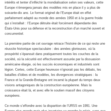
intérêts et tenter d’infléchir la mondialisation selon ses valeurs, cette
Europe n’émergera jamais des modèles mis en place il y a plus de
soixante-dix ans. Le format originel de l’Europe était en effet
parfaitement adapté au monde des années 1950 et à la guerre froide
qui s’installait : l’Europe détruite était forcément dépendante des
États-Unis pour sa défense et la reconstruction d’un marché ouvert et
concurrentiel.
La première partie de cet ouvrage retrace l’histoire de ce qui reste une
réussite historique spectaculaire : des années glorieuses, où la
prospérité s’épanouit dans pratiquement toutes les couches de la
société, où la sécurité est effectivement assurée par la dissuasion
américaine élargie, où les succès économiques et industriels sont
légion. Certes, cette Europe heureuse n’ignorait pas les débats, les
batailles d’idées et de modèles, les divergences stratégiques : la
France et la Grande-Bretagne ont incarné la plupart du temps deux
visions antagoniques de la construction européenne. Mais la
croissance était là, et avec elle le soutien massif des citoyens
européens.
Ce monde s’effondre avec la disparition de l’URSS en 1991. Une
Europe plus grande mais plus incertaine va prendre le relais, sans que