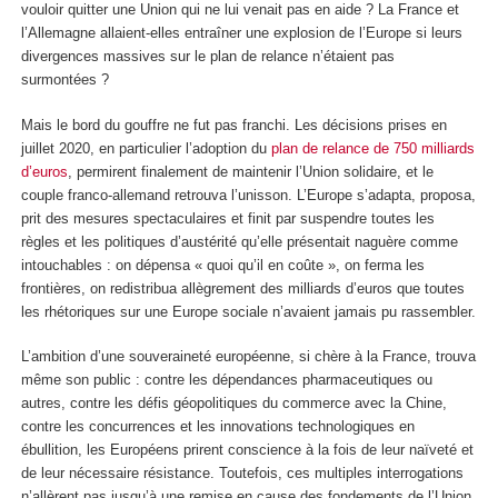
vouloir quitter une Union qui ne lui venait pas en aide ? La France et
l’Allemagne allaient-elles entraîner une explosion de l’Europe si leurs
divergences massives sur le plan de relance n’étaient pas
surmontées ?
Mais le bord du gouffre ne fut pas franchi. Les décisions prises en
juillet 2020, en particulier l’adoption du
plan de relance de 750 milliards
d’euros
, permirent finalement de maintenir l’Union solidaire, et le
couple franco-allemand retrouva l’unisson. L’Europe s’adapta, proposa,
prit des mesures spectaculaires et finit par suspendre toutes les
règles et les politiques d’austérité qu’elle présentait naguère comme
intouchables : on dépensa « quoi qu’il en coûte », on ferma les
frontières, on redistribua allègrement des milliards d’euros que toutes
les rhétoriques sur une Europe sociale n’avaient jamais pu rassembler.
L’ambition d’une souveraineté européenne, si chère à la France, trouva
même son public : contre les dépendances pharmaceutiques ou
autres, contre les défis géopolitiques du commerce avec la Chine,
contre les concurrences et les innovations technologiques en
ébullition, les Européens prirent conscience à la fois de leur naïveté et
de leur nécessaire résistance. Toutefois, ces multiples interrogations
n’allèrent pas jusqu’à une remise en cause des fondements de l’Union