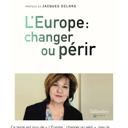
Ce texte est issu de « L’Europe : changer ou périr », paru le