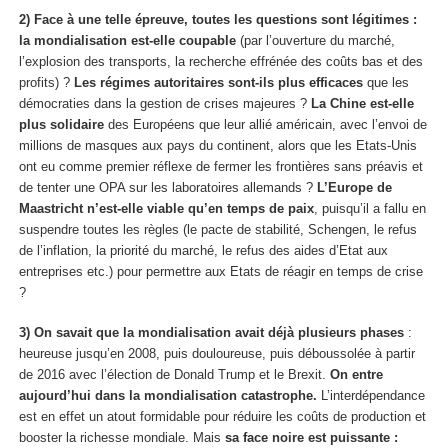
2) Face à une telle épreuve, toutes les questions sont légitimes :
la mondialisation est-elle coupable
(par l’ouverture du marché,
l’explosion des transports, la recherche effrénée des coûts bas et des
profits) ?
Les régimes autoritaires sont-ils plus efficaces
que les
démocraties dans la gestion de crises majeures ?
La Chine est-elle
plus solidaire
des Européens que leur allié américain, avec l’envoi de
millions de masques aux pays du continent, alors que les Etats-Unis
ont eu comme premier réflexe de fermer les frontières sans préavis et
de tenter une OPA sur les laboratoires allemands ?
L’Europe de
Maastricht n’est-elle viable qu’en temps de paix
, puisqu’il a fallu en
suspendre toutes les règles (le pacte de stabilité, Schengen, le refus
de l’inflation, la priorité du marché, le refus des aides d’Etat aux
entreprises etc.) pour permettre aux Etats de réagir en temps de crise
?
3) On savait que la mondialisation avait déjà plusieurs phases
:
heureuse jusqu’en 2008, puis douloureuse, puis déboussolée à partir
de 2016 avec l’élection de Donald Trump et le Brexit.
On entre
aujourd’hui dans la mondialisation catastrophe.
L’interdépendance
est en effet un atout formidable pour réduire les coûts de production et
booster la richesse mondiale. Mais
sa face noire est puissante :