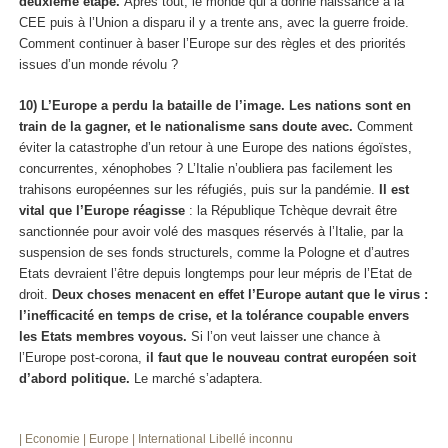
deuxième étape.
Après tout, le monde qui a donné naissance à la
CEE puis à l’Union a disparu il y a trente ans, avec la guerre froide.
Comment continuer à baser l’Europe sur des règles et des priorités
issues d’un monde révolu ?
10) L’Europe a perdu la bataille de l’image. Les nations sont en
train de la gagner, et le nationalisme sans doute avec.
Comment
éviter la catastrophe d’un retour à une Europe des nations égoïstes,
concurrentes, xénophobes ? L’Italie n’oubliera pas facilement les
trahisons européennes sur les réfugiés, puis sur la pandémie.
Il est
vital que l’Europe réagisse
: la République Tchèque devrait être
sanctionnée pour avoir volé des masques réservés à l’Italie, par la
suspension de ses fonds structurels, comme la Pologne et d’autres
Etats devraient l’être depuis longtemps pour leur mépris de l’Etat de
droit.
Deux choses menacent en effet l’Europe autant que le virus :
l’inefficacité en temps de crise, et la tolérance coupable envers
les Etats membres voyous.
Si l’on veut laisser une chance à
l’Europe post-corona,
il faut que le nouveau contrat européen soit
d’abord politique.
Le marché s’adaptera.
| Economie
| Europe
| International
Libellé inconnu