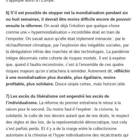
s’applique aussi à l’Europe.
6) S’il est possible de stopper net la mondialisation pendant six
ou huit semaines, il devrait être moins difficile encore de pouvoir
ensuite la réformer.
On avait déjà l’intuition que quelque chose
comme une « hypermondialisation » incontrôlée était en train de
l’emporter. On savait aussi qu’elle était triplement menacée : par le
réchauffement climatique, par l’explosion des inégalités sociales, par
la dérégulation infinie des marchés et des technologies. La pandémie
intègre désormais cette cohorte de risques mortels. Il est à espérer
que, quand il faudra reconstruire, c’est à l’ensemble de ces quatre
risques majeurs qu’on s’attachera à remédier. Autrement dit,
réfléchir
à une mondialisation plus durable, plus égalitaire, moins
profitable, plus solidaire.
Douce utopie certes, mais horizon utile.
7) Les excès du libéralisme ont engendré les excès de
l’individualisme.
La réforme du premier entraînera le retour à la
raison pour le second. Du moins faut-il l’espérer : le civisme, la
solidarité, le culte de nos devoirs autant que de nos droits, le respect
des règles et des lois, de la représentativité démocratique, tout cela
s’est parfois perdu. Et il y a de la marge entre le collectivisme
autoritaire à la chinoise et l’hyper individualisme des récalcitrants qui