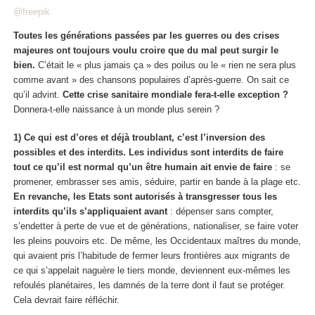
@freepik
Toutes les générations passées par les guerres ou des crises
majeures ont toujours voulu croire que du mal peut surgir le
bien.
C’était le « plus jamais ça » des poilus ou le « rien ne sera plus
comme avant » des chansons populaires d’après-guerre. On sait ce
qu’il advint.
Cette crise sanitaire mondiale fera-t-elle exception ?
Donnera-t-elle naissance à un monde plus serein ?
1) Ce qui est d’ores et déjà troublant, c’est l’inversion des
possibles et des interdits. Les individus sont interdits de faire
tout ce qu’il est normal qu’un être humain ait envie de faire
: se
promener, embrasser ses amis, séduire, partir en bande à la plage etc.
En revanche, les Etats sont autorisés à transgresser tous les
interdits qu’ils s’appliquaient avant
: dépenser sans compter,
s’endetter à perte de vue et de générations, nationaliser, se faire voter
les pleins pouvoirs etc. De même, les Occidentaux maîtres du monde,
qui avaient pris l’habitude de fermer leurs frontières aux migrants de
ce qui s’appelait naguère le tiers monde, deviennent eux-mêmes les
refoulés planétaires, les damnés de la terre dont il faut se protéger.
Cela devrait faire réfléchir.