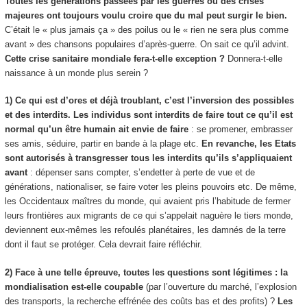
Toutes les générations passées par les guerres ou des crises
majeures ont toujours voulu croire que du mal peut surgir le bien.
C’était le « plus jamais ça » des poilus ou le « rien ne sera plus comme
avant » des chansons populaires d’après-guerre. On sait ce qu’il advint.
Cette crise sanitaire mondiale fera-t-elle exception ?
Donnera-t-elle
naissance à un monde plus serein ?
1) Ce qui est d’ores et déjà troublant, c’est l’inversion des possibles
et des interdits. Les individus sont interdits de faire tout ce qu’il est
normal qu’un être humain ait envie de faire
: se promener, embrasser
ses amis, séduire, partir en bande à la plage etc.
En revanche, les Etats
sont autorisés à transgresser tous les interdits qu’ils s’appliquaient
avant
: dépenser sans compter, s’endetter à perte de vue et de
générations, nationaliser, se faire voter les pleins pouvoirs etc. De même,
les Occidentaux maîtres du monde, qui avaient pris l’habitude de fermer
leurs frontières aux migrants de ce qui s’appelait naguère le tiers monde,
deviennent eux-mêmes les refoulés planétaires, les damnés de la terre
dont il faut se protéger. Cela devrait faire réfléchir.
2) Face à une telle épreuve, toutes les questions sont légitimes : la
mondialisation est-elle coupable
(par l’ouverture du marché, l’explosion
des transports, la recherche effrénée des coûts bas et des profits) ?
Les