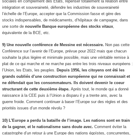
sociales en complément des Etats, repenser totalement la relation entre
intégration et souveraineté, défendre les industries de souveraineté
l’échelle de l’Europe, accepter que la Commission fasse et gère des
stocks indispensables, de médicaments, d’hôpitaux de campagne, dans
une sorte de
nouvelle Banque européenne des stocks vitaux
,
équivalente de la BCE, etc.
9) Une nouvelle conférence de Messine est nécessaire.
Non pas cette
Conférence sur l’avenir de l’Europe, prévue pour 2022 mais que chacun
souhaite la plus légère et minimale possible, mais une véritable remise à
plat de ce qui marche et ne marche pas entre les trois niveaux européens :
l’Union, les Etats, les peuples.
Depuis 1956, les citoyens ont été les
grands oubliés d’une construction européenne qui ne connaissait et
ne défendait que les consommateurs. Ils doivent devenir le coeur
structurant de cette deuxième étape.
Après tout, le monde qui a donné
naissance à la CEE puis à l’Union a disparu il y a trente ans, avec la
guerre froide. Comment continuer à baser l’Europe sur des règles et des
priorités issues d’un monde révolu ?
10) L’Europe a perdu la bataille de l’image. Les nations sont en train
de la gagner, et le nationalisme sans doute avec.
Comment éviter la
catastrophe d’un retour à une Europe des nations égoïstes, concurrentes,