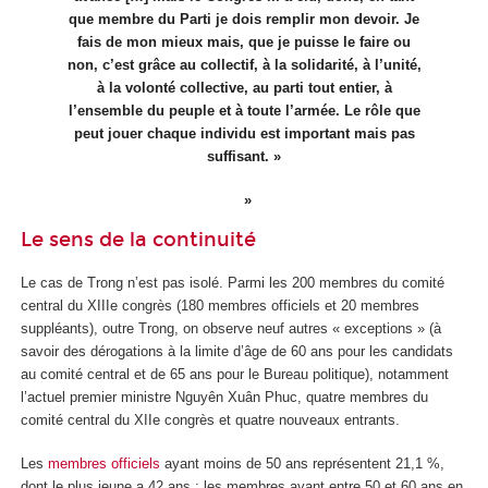
que membre du Parti je dois remplir mon devoir. Je
fais de mon mieux mais, que je puisse le faire ou
non, c’est grâce au collectif, à la solidarité, à l’unité,
à la volonté collective, au parti tout entier, à
l’ensemble du peuple et à toute l’armée. Le rôle que
peut jouer chaque individu est important mais pas
suffisant. »
Le sens de la continuité
Le cas de Trong n’est pas isolé. Parmi les 200 membres du comité
central du XIII
e
congrès (180 membres officiels et 20 membres
suppléants), outre Trong, on observe neuf autres « exceptions » (à
savoir des dérogations à la limite d’âge de 60 ans pour les candidats
au comité central et de 65 ans pour le Bureau politique), notamment
l’actuel premier ministre Nguyên Xuân Phuc, quatre membres du
comité central du XII
e
congrès et quatre nouveaux entrants.
Les
membres officiels
ayant moins de 50 ans représentent 21,1 %,
dont le plus jeune a 42 ans ; les membres ayant entre 50 et 60 ans en