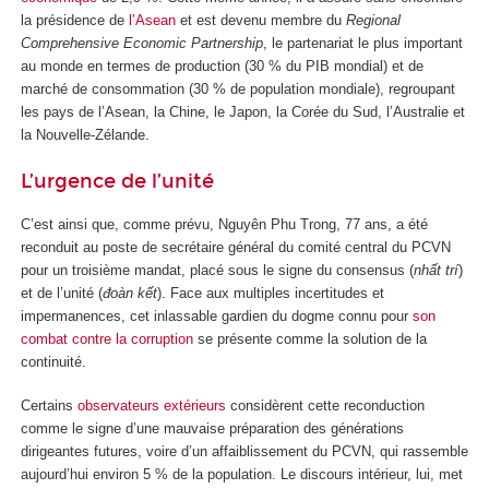
la présidence de
l’Asean
et est devenu membre du
Regional
Comprehensive Economic Partnership
, le partenariat le plus important
au monde en termes de production (30 % du PIB mondial) et de
marché de consommation (30 % de population mondiale), regroupant
les pays de l’Asean, la Chine, le Japon, la Corée du Sud, l’Australie et
la Nouvelle-Zélande.
L’urgence de l’unité
C’est ainsi que, comme prévu, Nguyên Phu Trong, 77 ans, a été
reconduit au poste de secrétaire général du comité central du PCVN
pour un troisième mandat, placé sous le signe du consensus (
nhất trí
)
et de l’unité (
đoàn kết
). Face aux multiples incertitudes et
impermanences, cet inlassable gardien du dogme connu pour
son
combat contre la corruption
se présente comme la solution de la
continuité.
Certains
observateurs extérieurs
considèrent cette reconduction
comme le signe d’une mauvaise préparation des générations
dirigeantes futures, voire d’un affaiblissement du PCVN, qui rassemble
aujourd’hui environ 5 % de la population. Le discours intérieur, lui, met