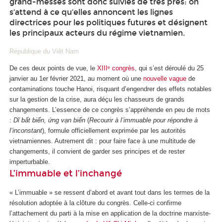
grand-messes sont donc suivies de très près: on
s’attend à ce qu’elles annoncent les lignes
directrices pour les politiques futures et désignent
les principaux acteurs du régime vietnamien.
République du Viêt Nam
De ces deux points de vue, le
XIIIᵉ congrès
, qui s’est déroulé du 25
janvier au 1
er
février 2021, au moment où une
nouvelle vague
de
contaminations touche Hanoi, risquant d’engendrer des effets notables
sur la gestion de la crise, aura déçu les chasseurs de grands
changements. L’essence de ce congrès s’appréhende en peu de mots
:
Dĩ bất biến, ứng vạn biến
(
Recourir à l’immuable pour répondre à
l’inconstant
), formule officiellement exprimée par les autorités
vietnamiennes. Autrement dit : pour faire face à une multitude de
changements, il convient de garder ses principes et de rester
imperturbable.
L’immuable et l’inchangé
« L’immuable » se ressent d’abord et avant tout dans les termes de la
résolution adoptée à la clôture du congrès. Celle-ci confirme
l’attachement du parti à la mise en application de la doctrine marxiste-