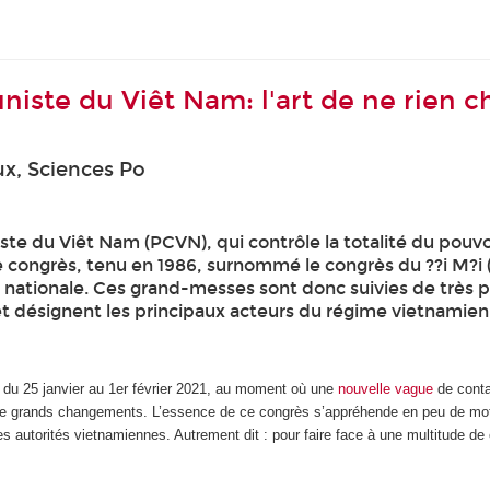
niste du Viêt Nam: l'art de ne rien 
x, Sciences Po
du Viêt Nam (PCVN), qui contrôle la totalité du pouvoir 
 congrès, tenu en 1986, surnommé le congrès du ??i M?i (
nationale. Ces grand-messes sont donc suivies de très pr
s et désignent les principaux acteurs du régime vietnamien
é du 25 janvier au 1
er
février 2021, au moment où une
nouvelle vague
de conta
s de grands changements. L’essence de ce congrès s’appréhende en peu de mo
les autorités vietnamiennes. Autrement dit : pour faire face à une multitude de