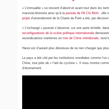
« L’immuable » se ressent d’abord et avant tout dans les terme
marxiste-léniniste ainsi qu’à la
pensée de Hô Chi Minh
; elle 
projet
d’amendement de la Charte du Parti a été, par décision
« L’inchangé » pourrait s’observer, sur une autre échelle, dan
reconfigurations de la scène politique internationale
demeurent 
revendications maritimes en
mer de Chine méridionale
, rend 
Hanoi est d’autant plus désireuse de ne rien changer que plus
Le pays a été cité par les institutions mondiales comme l’un
Chine, tout près de « l’œil du cyclone ». Il nous montre comm
d’étonnement.