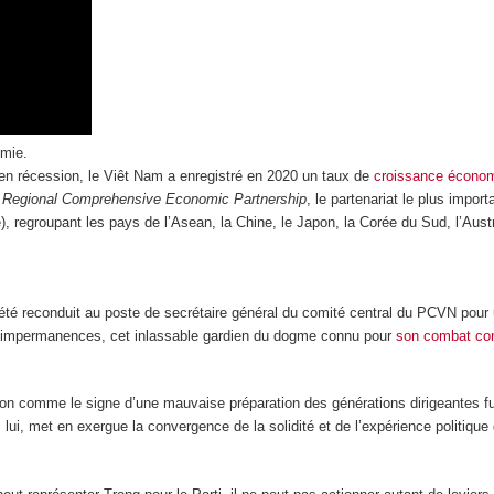
émie.
s en récession, le Viêt Nam a enregistré en 2020 un taux de
croissance écono
u
Regional Comprehensive Economic Partnership
, le partenariat le plus imp
regroupant les pays de l’Asean, la Chine, le Japon, la Corée du Sud, l’Austr
té reconduit au poste de secrétaire général du comité central du PCVN pour 
et impermanences, cet inlassable gardien du dogme connu pour
son combat cont
on comme le signe d’une mauvaise préparation des générations dirigeantes fu
r, lui, met en exergue la convergence de la solidité et de l’expérience politiq