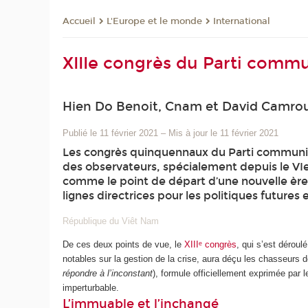
L'Europe et le monde
International
Accueil
XIIIe congrès du Parti commu
Hien Do Benoit, Cnam et David Camrou
Publié le 11 février 2021
–
Mis à jour le 11 février 2021
Les congrès quinquennaux du Parti communiste 
des observateurs, spécialement depuis le VIe
comme le point de départ d’une nouvelle ère 
lignes directrices pour les politiques future
République du Viêt Nam
De ces deux points de vue, le
XIIIᵉ congrès
, qui s’est déroul
notables sur la gestion de la crise, aura déçu les chasseur
répondre à l’inconstant
), formule officiellement exprimée par 
imperturbable.
L’immuable et l’inchangé