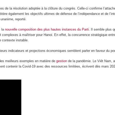
s de la résolution adoptée à la clôture du congrès. Celle-ci confirme l’attache
réitère également les objectifs ultimes de défense de l’indépendance et de l’in
 unanime, reporté.
s la
nouvelle composition des plus hautes instances du Parti
. Il semble plus 
complexes à maîtriser pour Hanoi. En effet, la concurrence stratégique entre
le contexte instable.
ieurs indicateurs et projections économiques semblent parler en faveur du po
 des meilleurs exemples en matière de
gestion
de la pandémie. Le Viêt Nam, av
ent contenir la Covid-19 avec des ressources limitées, écrivent dès mars 202