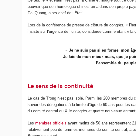
Certes, le Viêt Nam n’est pas la Chine et malgré tout ce que p
pouvoir que son homologue chinois en a dans son propre pays,
Dai Quang, alors chef de l’État.
Lors de la conférence de presse de clôture du congrès, « l’ho
insisté sur l’urgence de l’unité, considérée comme étant « la c
« Je ne suis pas si en forme, mon âg
Je fais de mon mieux mais, que je puisse 
l’ensemble du peuple 
Le sens de la continuité
Le cas de Trong n’est pas isolé. Parmi les 200 membres du co
savoir des dérogations à la limite d’âge de 60 ans pour les 
du comité central du XII
e
congrès et quatre nouveaux entrant
Les
membres officiels
ayant moins de 50 ans représentent 21,
relativement peu de femmes membres de comité central, à pei
Bureau politique).