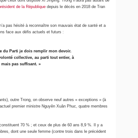
s que ceux dont dispose Xi Jinping. Trong n’aura pas autant de
président de la République
depuis le décès en 2018 de Tran
n’a pas hésité à reconnaître son mauvais état de santé et a
ens face aux défis actuels et futurs :
 du Parti je dois remplir mon devoir.
olonté collective, au parti tout entier, à
 mais pas suffisant. »
ts), outre Trong, on observe neuf autres « exceptions » (à
t l’actuel premier ministre Nguyên Xuân Phuc, quatre membres
onstituent 70 % ; et ceux de plus de 60 ans 8,9 %. Il y a
bres, dont une seule femme (contre trois dans le précédent