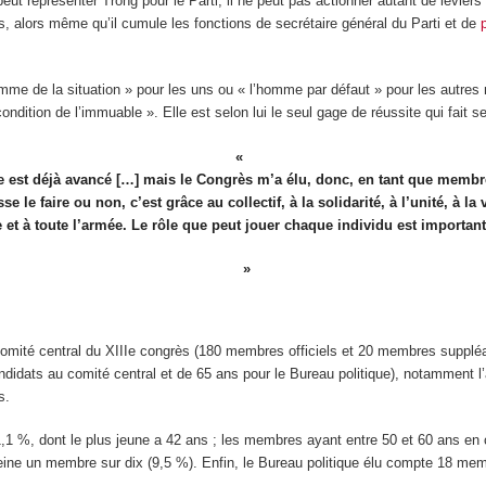
eut représenter Trong pour le Parti, il ne peut pas actionner autant de levier
 alors même qu’il cumule les fonctions de secrétaire général du Parti et de
mme de la situation » pour les uns ou « l’homme par défaut » pour les autres 
ondition de l’immuable ». Elle est selon lui le seul gage de réussite qui fait s
e est déjà avancé […] mais le Congrès m’a élu, donc, en tant que membre
le faire ou non, c’est grâce au collectif, à la solidarité, à l’unité, à la v
et à toute l’armée. Le rôle que peut jouer chaque individu est important
mité central du XIII
e
congrès (180 membres officiels et 20 membres suppléan
candidats au comité central et de 65 ans pour le Bureau politique), notammen
s.
1 %, dont le plus jeune a 42 ans ; les membres ayant entre 50 et 60 ans en c
ne un membre sur dix (9,5 %). Enfin, le Bureau politique élu compte 18 mem