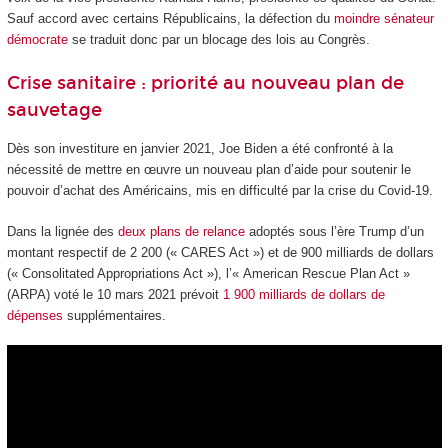
Sauf accord avec certains Républicains, la défection du
moindre sénateur
démocrate
se traduit donc par un blocage des lois au Congrès.
Crise sanitaire : priorité au nouveau plan de
sauvetage
Dès son investiture en janvier 2021, Joe Biden a été confronté à la
nécessité de mettre en œuvre un nouveau plan d’aide pour soutenir le
pouvoir d’achat des Américains, mis en difficulté par la crise du Covid-19.
Dans la lignée des
deux plans de relance
adoptés sous l’ère Trump d’un
montant respectif de 2 200 (« CARES Act ») et de 900 milliards de dollars
(« Consolitated Appropriations Act »), l’« American Rescue Plan Act »
(ARPA) voté le 10 mars 2021 prévoit
1 900 milliards de dollars de
dépenses
supplémentaires.