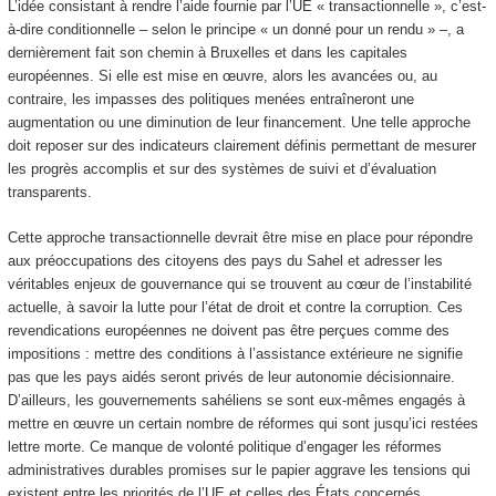
L’idée consistant à rendre l’aide fournie par l’UE « transactionnelle », c’est-
à-dire conditionnelle – selon le principe « un donné pour un rendu » –, a
dernièrement fait son chemin à Bruxelles et dans les capitales
européennes. Si elle est mise en œuvre, alors les avancées ou, au
contraire, les impasses des politiques menées entraîneront une
augmentation ou une diminution de leur financement. Une telle approche
doit reposer sur des indicateurs clairement définis permettant de mesurer
les progrès accomplis et sur des systèmes de suivi et d’évaluation
transparents.
Cette approche transactionnelle devrait être mise en place pour répondre
aux préoccupations des citoyens des pays du Sahel et adresser les
véritables enjeux de gouvernance qui se trouvent au cœur de l’instabilité
actuelle, à savoir la lutte pour l’état de droit et contre la corruption. Ces
revendications européennes ne doivent pas être perçues comme des
impositions : mettre des conditions à l’assistance extérieure ne signifie
pas que les pays aidés seront privés de leur autonomie décisionnaire.
D’ailleurs, les gouvernements sahéliens se sont eux-mêmes engagés à
mettre en œuvre un certain nombre de réformes qui sont jusqu’ici restées
lettre morte. Ce manque de volonté politique d’engager les réformes
administratives durables promises sur le papier aggrave les tensions qui
existent entre les priorités de l’UE et celles des États concernés.