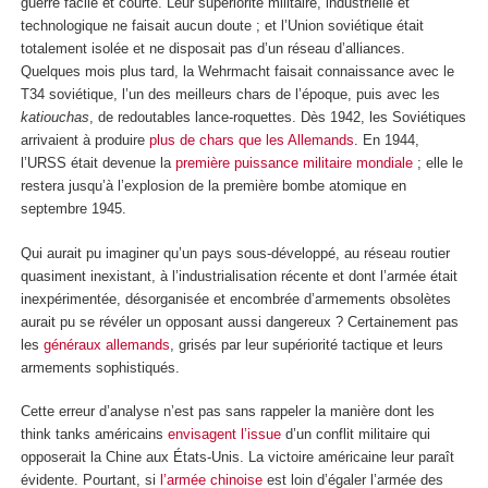
guerre facile et courte. Leur supériorité militaire, industrielle et
technologique ne faisait aucun doute ; et l’Union soviétique était
totalement isolée et ne disposait pas d’un réseau d’alliances.
Quelques mois plus tard, la Wehrmacht faisait connaissance avec le
T34 soviétique, l’un des meilleurs chars de l’époque, puis avec les
katiouchas
, de redoutables lance-roquettes. Dès 1942, les Soviétiques
arrivaient à produire
plus de chars que les Allemands
. En 1944,
l’URSS était devenue la
première puissance militaire mondiale
; elle le
restera jusqu’à l’explosion de la première bombe atomique en
septembre 1945.
Qui aurait pu imaginer qu’un pays sous-développé, au réseau routier
quasiment inexistant, à l’industrialisation récente et dont l’armée était
inexpérimentée, désorganisée et encombrée d’armements obsolètes
aurait pu se révéler un opposant aussi dangereux ? Certainement pas
les
généraux allemands
, grisés par leur supériorité tactique et leurs
armements sophistiqués.
Cette erreur d’analyse n’est pas sans rappeler la manière dont les
think tanks américains
envisagent l’issue
d’un conflit militaire qui
opposerait la Chine aux États-Unis. La victoire américaine leur paraît
évidente. Pourtant, si
l’armée chinoise
est loin d’égaler l’armée des