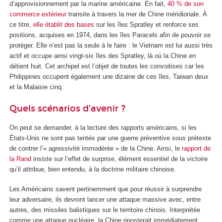
d’approvisionnement par la marine américaine. En fait,
40 % de son
commerce extérieur
transite à travers la mer de Chine méridionale. À
ce titre,
elle établit des bases
sur les îles Spratley et renforce ses
positions, acquises en 1974, dans les îles Paracels afin de pouvoir se
protéger. Elle n’est pas la seule à le faire : le Vietnam est lui aussi très
actif et occupe ainsi vingt-six îles des Spratley, là où la Chine en
détient huit. Cet archipel est l’objet de toutes les convoitises car les
Philippines occupent également une dizaine de ces îles, Taiwan deux
et la Malaisie cinq.
Quels scénarios d’avenir ?
On peut se demander, à la lecture des rapports américains, si les
États-Unis ne sont pas tentés par une guerre préventive sous prétexte
de contrer l’« agressivité immodérée » de la Chine. Ainsi, le
rapport de
la Rand
insiste sur l’effet de surprise, élément essentiel de la victoire
qu’il attribue, bien entendu, à la doctrine militaire chinoise.
Les Américains savent pertinemment que pour réussir à surprendre
leur adversaire, ils devront lancer une attaque massive avec, entre
autres, des missiles balistiques sur le territoire chinois. Interprétée
comme une attaque nucléaire, la Chine riposterait immédiatement