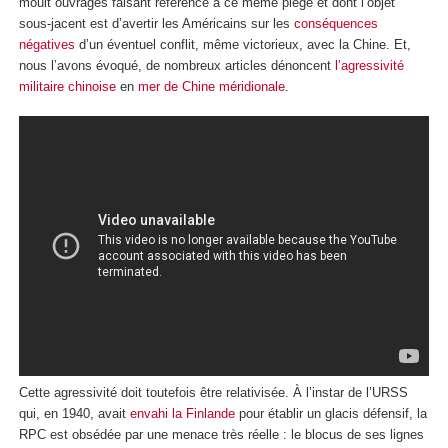
moult ouvrages faisant référence à ce même piège et dont l’objet
sous-jacent est d’avertir les Américains sur les
conséquences
négatives
d’un éventuel conflit, même victorieux, avec la Chine. Et,
nous l’avons évoqué, de nombreux articles dénoncent
l’agressivité
militaire chinoise
en
mer de Chine méridionale
.
Cette agressivité doit toutefois être relativisée. À l’instar de l’URSS
qui, en 1940, avait
envahi la Finlande
pour établir un glacis défensif, la
RPC est obsédée par une menace très réelle : le blocus de ses lignes