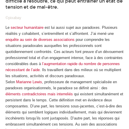
difficile à résoudre, ce qui peut entraîner un état de
tension et de mal-être.
©pixabay
Le
secteur humanitaire
est lui aussi sujet aux paradoxes. Plusieurs
réalités y cohabitent, s’entremêlent et s’affrontent. J’ai mené une
enquête au sein de diverses associations
pour comprendre les
situations paradoxales auxquelles les professionnels sont
quotidiennement confrontés. Ces acteurs font preuve d’un dévouement
professionnel total et d’un engagement intense, face à des contraintes
considérables dues à
l’augmentation rapide du nombre de personnes
nécessitant de l’aide
. Ils travaillent dans des milieux où se multiplient
les situations, activités et discours paradoxaux.
Selon
Marianne Lewis
, professeure de management spécialisée en
paradoxes organisationnels, le paradoxe se définit ainsi : des
éléments contradictoires mais interreliés
qui existent simultanément et
persistent dans le temps. Cette définition met en évidence deux
composantes. D’une part, les tensions sous-jacentes, c’est-à-dire des
éléments qui semblent logiques individuellement, mais qui deviennent
incohérents lorsqu’ils sont juxtaposés. D’autre part, les réponses qui
embrassent simultanément ces tensions. Au sein des associations