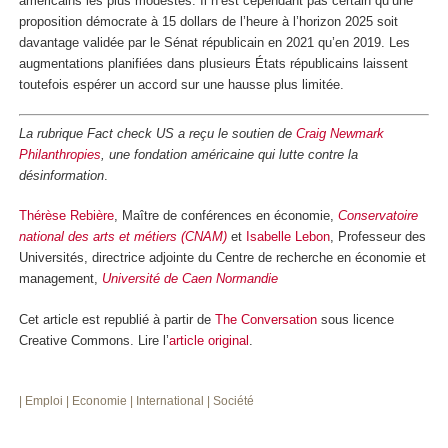
américains les plus modestes. Il n’est cependant pas certain qu’une
proposition démocrate à 15 dollars de l’heure à l’horizon 2025 soit
davantage validée par le Sénat républicain en 2021 qu’en 2019. Les
augmentations planifiées dans plusieurs États républicains laissent
toutefois espérer un accord sur une hausse plus limitée.
La rubrique Fact check US a reçu le soutien de
Craig Newmark
Philanthropies
, une fondation américaine qui lutte contre la
désinformation
.
Thérèse Rebière
, Maître de conférences en économie,
Conservatoire
national des arts et métiers (CNAM)
et
Isabelle Lebon
, Professeur des
Universités, directrice adjointe du Centre de recherche en économie et
management,
Université de Caen Normandie
Cet article est republié à partir de
The Conversation
sous licence
Creative Commons. Lire l’
article original
.
| Emploi
| Economie
| International
| Société