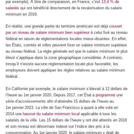
par exemple). À titre de comparaison, en France, c’est
13,4 % de
salariés
qui ont bénéficié directement de la revalorisation du salaire
minimum en 2019.
En réalité, une grande partie du territoire américain est déjà
couvert
par un niveau de salaire minimum bien supérieur
à celui fixé au niveau
fédéral en raison de réglementations locales mieux-disantes. En effet,
les États, comtés et villes peuvent fixer un salaire minimum supérieur
au niveau fédéral. La règle générale est que le salaire minimum le plus
élevé s’applique dans la zone géographique considérée. A contrario,
lorsqu’il n’existe aucune réglementation locale plus favorable, les
employeurs doivent appliquer les règles relatives au salaire minimum
fédéral.
En Californie par exemple, le salaire minimum s’élevait à 12 dollars de
l’heure au 1
er
janvier 2020. Depuis 2017, cet État a
programmé
une
série d’accroissements afin d’atteindre 15 dollars de l’heure au
1
er
janvier 2023. La ville de San Francisco a quant à elle voté en
2014 une
hausse du salaire minimum local
applicable à tous les
salariés de la ville. Les 15 dollars de l’heure y ont été atteints en 2018
et son niveau est désormais indexé sur l’indice des prix à la
consommation. Au 1
er
janvier 2020, le salaire minimum y était de