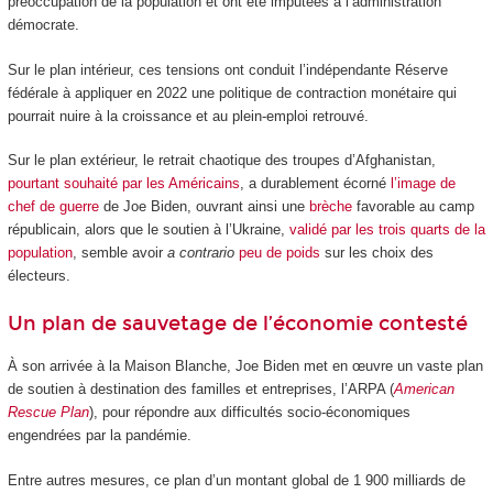
préoccupation de la population et ont été imputées à l’administration
démocrate.
Sur le plan intérieur, ces tensions ont conduit l’indépendante Réserve
fédérale à appliquer en 2022 une politique de contraction monétaire qui
pourrait nuire à la croissance et au plein-emploi retrouvé.
Sur le plan extérieur, le retrait chaotique des troupes d’Afghanistan,
pourtant souhaité par les Américains
, a durablement écorné
l’image de
chef de guerre
de Joe Biden, ouvrant ainsi une
brèche
favorable au camp
républicain, alors que le soutien à l’Ukraine,
validé par les trois quarts de la
population
, semble avoir
a contrario
peu de poids
sur les choix des
électeurs.
Un plan de sauvetage de l’économie contesté
À son arrivée à la Maison Blanche, Joe Biden met en œuvre un vaste plan
de soutien à destination des familles et entreprises, l’ARPA (
American
Rescue Plan
), pour répondre aux difficultés socio-économiques
engendrées par la pandémie.
Entre autres mesures, ce plan d’un montant global de 1 900 milliards de