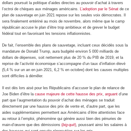
dollars poursuit la politique d’aides directes au pouvoir d’achat à travers
l’octroi de chèques aux ménages américains.
L’adoption par le Sénat
de ce
plan de sauvetage en juin 2021 repose sur les seules voix démocrates. Il
sera finalement entériné au mois de novembre, alors même que le camp
républicain accuse le plan d’être trop ambitieux et de grever le budget
fédéral tout en favorisant les tensions inflationnistes.
De fait, l’ensemble des plans de sauvetage, incluant ceux décidés sous la
mandature de Donald Trump, aura budgété environ 5 000 milliards de
dollars de dépenses, soit nettement plus de 20 % du PIB de 2019, et la
reprise de l’activité économique s’accompagne d’un taux d’inflation élevé
(5,4 % sur un an en juin 2021, 6,2 % en octobre) dont les causes multiples
sont difficiles à démêler.
Il est dès lors aisé pour les Républicains d’accuser le plan de relance de
Joe Biden d’être la
cause majeure de cette hausse des prix
,
arguant
d’une
part que l’augmentation du pouvoir d’achat des ménages se traduit
directement par une hausse des prix de vente et, d’autre part, que les
aides supplémentaires permettent aux Américains d’être attentistes face
au retour à l’emploi, phénomène qui génère aussi bien des pénuries de
main-d’œuvre que des démissions
(
big-quit
)
, poussant ainsi les salaires à
des hausses qui sont ensuite répercutées sur les prix.