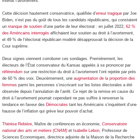
interdit l’avortement.
Cette décision hautement conservatrice, qualifiée d’
erreur tragique
par Joe
Biden, n’est pas du goût de tous les candidats républicains, qui constatent
un
manque de soutien
d’une partie de leur électorat : en juillet 2022,
62 %
des Américains interrogés
affichaient leur soutien au droit à l’avortement,
et 49 % de l’électorat républicain modéré désapprouvait la décision de la
Cour suprême.
Deux signes viennent corroborer ces sondages. Premièrement, les
électeurs de l’État conservateur du Kansas appelés à se prononcer par
référendum
sur une restriction du droit à l’avortement l’ont rejetée par près
de 60 % des voix. Deuxièmement, une
augmentation de la proportion des
femmes
parmi les personnes s’inscrivant sur les listes électorales a été
observée depuis l’annulation de l’arrêt. Ce rejet de la remise en cause du
droit à l’avortement pourrait cependant ne pas suffire à renverser la
tendance en faveur des
Démocrates
tant les Américains s’inquiètent d’une
hausse de l’inflation qui grève leur pouvoir d’achat.
Thérèse Rebière
, Maître de conférences en économie,
Conservatoire
national des arts et métiers (CNAM)
et
Isabelle Lebon
, Professeur de
Sciences Economiques, directrice adjointe de la Maison de la Recherche