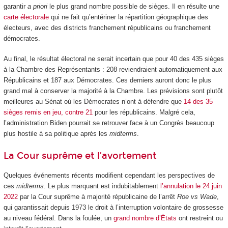
garantir
a priori
le plus grand nombre possible de sièges. Il en résulte une
carte électorale
qui ne fait qu’entériner la répartition géographique des
électeurs, avec des districts franchement républicains ou franchement
démocrates.
Au final, le résultat électoral ne serait incertain que pour 40 des 435 sièges
à la Chambre des Représentants : 208 reviendraient automatiquement aux
Républicains et 187 aux Démocrates. Ces derniers auront donc le plus
grand mal à conserver la majorité à la Chambre. Les prévisions sont plutôt
meilleures au Sénat où les Démocrates n’ont à défendre que
14 des 35
sièges remis en jeu, contre 21
pour les républicains. Malgré cela,
l’administration Biden pourrait se retrouver face à un Congrès beaucoup
plus hostile à sa politique après les
midterms
.
La Cour suprême et l’avortement
Quelques événements récents modifient cependant les perspectives de
ces
midterms
. Le plus marquant est indubitablement
l’annulation le 24 juin
2022
par la Cour suprême à majorité républicaine de l’arrêt
Roe vs Wade
,
qui garantissait depuis 1973 le droit à l’interruption volontaire de grossesse
au niveau fédéral. Dans la foulée, un
grand nombre d’États
ont restreint ou