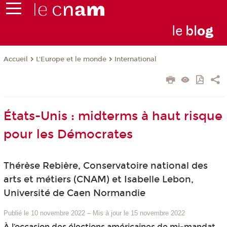
le
bl
o
g
L'Europe et le monde
International
Accueil
États-Unis : midterms à haut risque
pour les Démocrates
Thérèse Rebière, Conservatoire national des
arts et métiers (CNAM) et Isabelle Lebon,
Université de Caen Normandie
Publié le 10 novembre 2022
–
Mis à jour le 15 novembre 2022
À l’occasion des élections américaines de mi-mandat