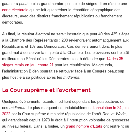
garantir
a priori
le plus grand nombre possible de sièges. Il en résulte une
carte électorale
qui ne fait qu’entériner la répartition géographique des
électeurs, avec des districts franchement républicains ou franchement
démocrates.
Au final, le résultat électoral ne serait incertain que pour 40 des 435 sièges
à la Chambre des Représentants : 208 reviendraient automatiquement aux
Républicains et 187 aux Démocrates. Ces derniers auront donc le plus
grand mal à conserver la majorité à la Chambre. Les prévisions sont plutôt
meilleures au Sénat où les Démocrates n’ont à défendre que
14 des 35
sièges remis en jeu, contre 21
pour les républicains. Malgré cela,
l’administration Biden pourrait se retrouver face à un Congrès beaucoup
plus hostile à sa politique après les
midterms
.
La Cour suprême et l’avortement
Quelques événements récents modifient cependant les perspectives de
ces
midterms
. Le plus marquant est indubitablement
l’annulation le 24 juin
2022
par la Cour suprême à majorité républicaine de l’arrêt
Roe vs Wade
,
qui garantissait depuis 1973 le droit à l’interruption volontaire de grossesse
au niveau fédéral. Dans la foulée, un
grand nombre d’États
ont restreint ou