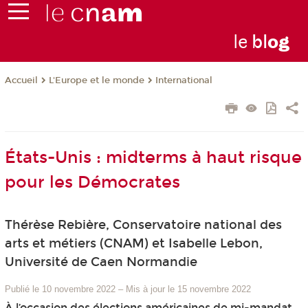
le
bl
o
g
L'Europe et le monde
International
Accueil
États-Unis : midterms à haut risque
pour les Démocrates
Thérèse Rebière, Conservatoire national des
arts et métiers (CNAM) et Isabelle Lebon,
Université de Caen Normandie
Publié le 10 novembre 2022
–
Mis à jour le 15 novembre 2022
À l’occasion des élections américaines de mi-mandat