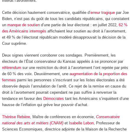
interdit l’avortement.
Cette décision hautement conservatrice, qualifiée d’
erreur tragique
par Joe
Biden, n’est pas du goût de tous les candidats républicains, qui constatent
un
manque de soutien
d’une partie de leur électorat : en juillet 2022,
62 %
des Américains interrogés
affichaient leur soutien au droit à l’avortement,
et 49 % de l’électorat républicain modéré désapprouvait la décision de la
Cour suprême.
Deux signes viennent corroborer ces sondages. Premièrement, les
électeurs de l’État conservateur du Kansas appelés à se prononcer par
référendum
sur une restriction du droit à l’avortement l’ont rejetée par près
de 60 % des voix. Deuxièmement, une
augmentation de la proportion des
femmes
parmi les personnes s’inscrivant sur les listes électorales a été
observée depuis l’annulation de l’arrêt. Ce rejet de la remise en cause du
droit à l’avortement pourrait cependant ne pas suffire à renverser la
tendance en faveur des
Démocrates
tant les Américains s’inquiètent d’une
hausse de l’inflation qui grève leur pouvoir d’achat.
Thérèse Rebière
, Maître de conférences en économie,
Conservatoire
national des arts et métiers (CNAM)
et
Isabelle Lebon
, Professeur de
Sciences Economiques, directrice adjointe de la Maison de la Recherche