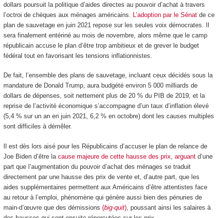
dollars poursuit la politique d’aides directes au pouvoir d’achat à travers
l’octroi de chèques aux ménages américains.
L’adoption par le Sénat
de ce
plan de sauvetage en juin 2021 repose sur les seules voix démocrates. Il
sera finalement entériné au mois de novembre, alors même que le camp
républicain accuse le plan d’être trop ambitieux et de grever le budget
fédéral tout en favorisant les tensions inflationnistes.
De fait, l’ensemble des plans de sauvetage, incluant ceux décidés sous la
mandature de Donald Trump, aura budgété environ 5 000 milliards de
dollars de dépenses, soit nettement plus de 20 % du PIB de 2019, et la
reprise de l’activité économique s’accompagne d’un taux d’inflation élevé
(5,4 % sur un an en juin 2021, 6,2 % en octobre) dont les causes multiples
sont difficiles à démêler.
Il est dès lors aisé pour les Républicains d’accuser le plan de relance de
Joe Biden d’être la
cause majeure de cette hausse des prix
,
arguant
d’une
part que l’augmentation du pouvoir d’achat des ménages se traduit
directement par une hausse des prix de vente et, d’autre part, que les
aides supplémentaires permettent aux Américains d’être attentistes face
au retour à l’emploi, phénomène qui génère aussi bien des pénuries de
main-d’œuvre que des démissions
(
big-quit
)
, poussant ainsi les salaires à
des hausses qui sont ensuite répercutées sur les prix.