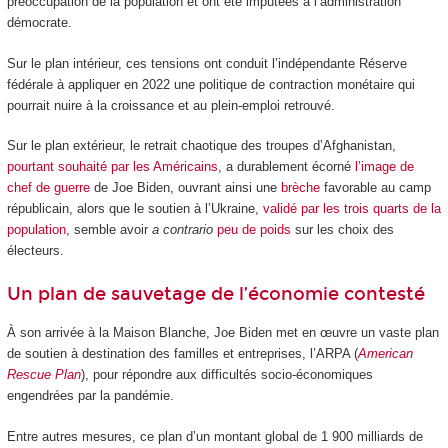
préoccupation de la population et ont été imputées à l’administration
démocrate.
Sur le plan intérieur, ces tensions ont conduit l’indépendante Réserve
fédérale à appliquer en 2022 une politique de contraction monétaire qui
pourrait nuire à la croissance et au plein-emploi retrouvé.
Sur le plan extérieur, le retrait chaotique des troupes d’Afghanistan,
pourtant souhaité par les Américains
, a durablement écorné
l’image de
chef de guerre
de Joe Biden, ouvrant ainsi une
brèche
favorable au camp
républicain, alors que le soutien à l’Ukraine,
validé par les trois quarts de la
population
, semble avoir
a contrario
peu de poids
sur les choix des
électeurs.
Un plan de sauvetage de l’économie contesté
À son arrivée à la Maison Blanche, Joe Biden met en œuvre un vaste plan
de soutien à destination des familles et entreprises, l’ARPA (
American
Rescue Plan
), pour répondre aux difficultés socio-économiques
engendrées par la pandémie.
Entre autres mesures, ce plan d’un montant global de 1 900 milliards de