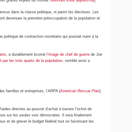
e les grands enjeux du monde
.
Abonnez-vous aujourd’hui
]
sus dans la classe politique, ni parmi les électeurs. Les
ment devenues la première préoccupation de la population et
 politique de contraction monétaire qui pourrait nuire à la
ains
, a durablement écorné
l’image de chef de guerre
de Joe
é par les trois quarts de la population
, semble avoir
a
s familles et entreprises, l’ARPA (
American Rescue Plan
),
’aides directes au pouvoir d’achat à travers l’octroi de
se sur les seules voix démocrates. Il sera finalement
x et de grever le budget fédéral tout en favorisant les