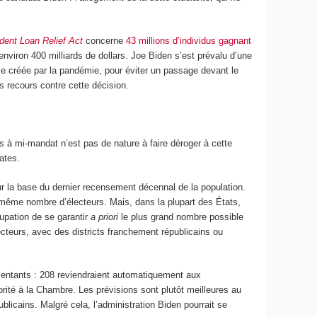
dent Loan Relief Act
concerne
43 millions d’individus gagnant
environ 400 milliards de dollars. Joe Biden s’est prévalu d’une
nce créée par la pandémie, pour éviter un passage devant le
 recours contre cette décision.
s à mi-mandat n’est pas de nature à faire déroger à cette
ates.
r la base du dernier recensement décennal de la population.
e même nombre d’électeurs. Mais, dans la plupart des États,
cupation de se garantir
a priori
le plus grand nombre possible
lecteurs, avec des districts franchement républicains ou
ésentants : 208 reviendraient automatiquement aux
ité à la Chambre. Les prévisions sont plutôt meilleures au
blicains. Malgré cela, l’administration Biden pourrait se