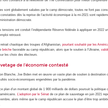
rs font confiance à la newsletter de The Conversation pour mieux comprendr
es sont globalement saluées par le camp démocrate, toutes ne font pas consen
s constatées dès la reprise de l’activité économique à la mi-2021 sont rapide
ministration démocrate.
ces tensions ont conduit l’indépendante Réserve fédérale à appliquer en 2022 une
emploi retrouvé.
e retrait chaotique des troupes d’Afghanistan,
pourtant souhaité par les Améric
ne
brèche
favorable au camp républicain, alors que le soutien à l’Ukraine,
valid
ur les choix des électeurs.
uvetage de l’économie contesté
son Blanche, Joe Biden met en œuvre un vaste plan de soutien à destination de
icultés socio-économiques engendrées par la pandémie.
e plan d’un montant global de 1 900 milliards de dollars poursuit la politique d
américains.
L’adoption par le Sénat
de ce plan de sauvetage en juin 2021 repo
embre, alors même que le camp républicain accuse le plan d’être trop ambitieu
.