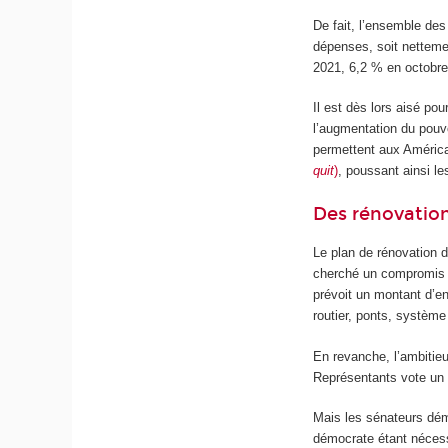
De fait, l’ensemble de
dépenses, soit nettemen
2021, 6,2 % en octobre)
Il est dès lors aisé po
l’augmentation du pouv
permettent aux América
quit
)
, poussant ainsi le
Des rénovation
Le plan de rénovation d
cherché un compromis a
prévoit un montant d’en
routier, ponts, système 
En revanche, l’ambitie
Représentants vote un 
Mais les sénateurs dé
démocrate étant nécessa