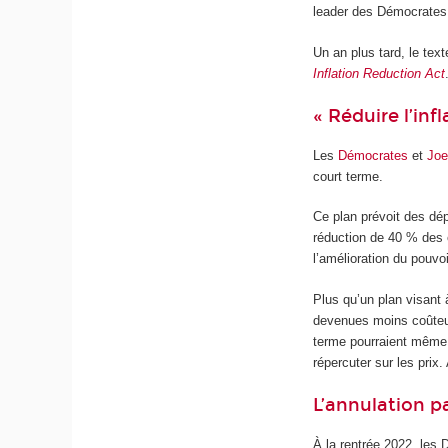
leader des Démocrates
Un an plus tard, le te
Inflation Reduction Act
« Réduire l’inf
Les
Démocrates
et
Joe
court terme.
Ce plan prévoit des d
réduction de 40 % des 
l’amélioration du pouv
Plus qu’un plan visant à
devenues moins coûteuse
terme pourraient même s
répercuter sur les prix
L’annulation pa
À la rentrée 2022, les 