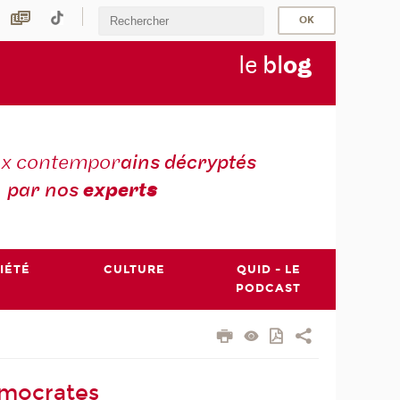
le
bl
o
g
ux contempor
ains décryptés
par nos
expert
s
IÉTÉ
CULTURE
QUID - LE
PODCAST
émocrates