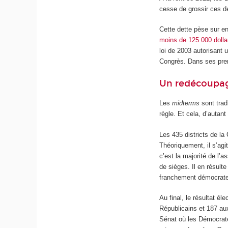
cesse de grossir ces de
Cette dette pèse sur en
moins de 125 000 dolla
loi de 2003 autorisant 
Congrès. Dans ses prem
Un redécoupage
Les
midterms
sont trad
règle. Et cela, d’auta
Les 435 districts de l
Théoriquement, il s’agi
c’est la majorité de l’
de sièges. Il en résult
franchement démocrat
Au final, le résultat é
Républicains et 187 au
Sénat où les Démocrat