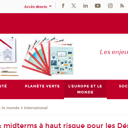
Accès directs
Les enje
NTÉ
PLANÈTE VERTE
L'EUROPE ET LE
SOC
MONDE
t le monde
International
 : midterms à haut risque pour les D