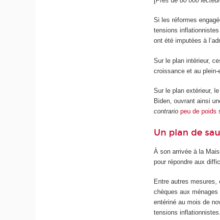
[
Près de 80 000 lecteu
Si les réformes engagé
tensions inflationniste
ont été imputées à l’ad
Sur le plan intérieur, 
croissance et au plein-
Sur le plan extérieur, l
Biden, ouvrant ainsi u
contrario
peu de poids
s
Un plan de sa
À son arrivée à la Mai
pour répondre aux diff
Entre autres mesures, c
chèques aux ménages 
entériné au mois de nov
tensions inflationnistes