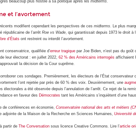
grès beaucoup plus hostile à sa politique après les
midterms
.
me et l’avortement
écents modifient cependant les perspectives de ces
midterms
. Le plus marq
 républicaine de l’arrêt
Roe vs Wade
, qui garantissait depuis 1973 le droit à
bre d’États
ont restreint ou interdit l’avortement.
t conservatrice, qualifiée d’
erreur tragique
par Joe Biden, n’est pas du goût d
de leur électorat : en juillet 2022,
62 % des Américains interrogés
affichaient 
approuvait la décision de la Cour suprême.
orroborer ces sondages. Premièrement, les électeurs de l’État conservateur
l’avortement l’ont rejetée par près de 60 % des voix. Deuxièmement, une
augmen
stes électorales a été observée depuis l’annulation de l’arrêt. Ce rejet de la r
tendance en faveur des
Démocrates
tant les Américains s’inquiètent d’une hauss
re de conférences en économie,
Conservatoire national des arts et métiers (
ce adjointe de la Maison de la Recherche en Sciences Humaines,
Université 
 à partir de
The Conversation
sous licence Creative Commons. Lire l’
article or