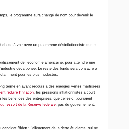
 temps, le programme aura changé de nom pour devenir le
-chose à voir avec un programme désinflationniste sur le
verdissement de l’économie américaine, pour atteindre une
’industrie décarbonée. Le reste des fonds sera consacré à
notamment pour les plus modestes.
us long terme en ayant recours à des énergies vertes maîtrisées
t réduire l’inflation
, les pressions inflationnistes à court
r les bénéfices des entreprises, que celles-ci pourraient
t
du ressort de la Réserve fédérale
, pas du gouvernement.
candidat Biden : l’allègement de la dette étudiante, qui ne