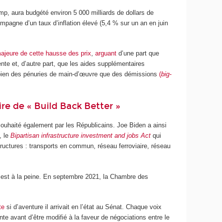
p, aura budgété environ 5 000 milliards de dollars de
mpagne d’un taux d’inflation élevé (5,4 % sur un an en juin
ajeure de cette hausse des prix
,
arguant
d’une part que
te et, d’autre part, que les aides supplémentaires
i bien des pénuries de main-d’œuvre que des démissions
(
big-
re de « Build Back Better »
 souhaité également par les Républicains. Joe Biden a ainsi
, le
Bipartisan infrastructure investment and jobs Act
qui
astructures : transports en commun, réseau ferroviaire, réseau
 est à la peine. En septembre 2021, la Chambre des
te
si d’aventure il arrivait en l’état au Sénat. Chaque voix
nte avant d’être modifié à la faveur de négociations entre le