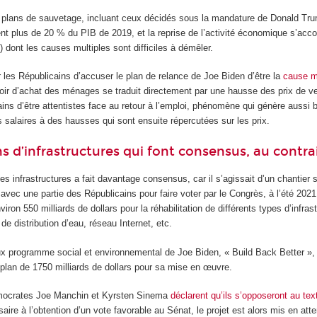
s plans de sauvetage, incluant ceux décidés sous la mandature de Donald Trum
t plus de 20 % du PIB de 2019, et la reprise de l’activité économique s’acco
 dont les causes multiples sont difficiles à démêler.
ur les Républicains d’accuser le plan de relance de Joe Biden d’être la
cause m
oir d’achat des ménages se traduit directement par une hausse des prix de ven
ins d’être attentistes face au retour à l’emploi, phénomène qui génère auss
s salaires à des hausses qui sont ensuite répercutées sur les prix.
s d’infrastructures qui font consensus, au contrai
es infrastructures a fait davantage consensus, car il s’agissait d’un chantier
vec une partie des Républicains pour faire voter par le Congrès, à l’été 2021
viron 550 milliards de dollars pour la réhabilitation de différents types d’infr
de distribution d’eau, réseau Internet, etc.
ux programme social et environnemental de Joe Biden, « Build Back Better »,
plan de 1750 milliards de dollars pour sa mise en œuvre.
mocrates Joe Manchin et Kyrsten Sinema
déclarent qu’ils s’opposeront au tex
ire à l’obtention d’un vote favorable au Sénat, le projet est alors mis en atte