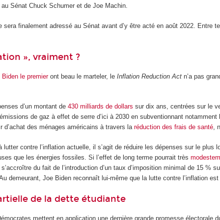
 au Sénat Chuck Schumer et de Joe Machin.
xte sera finalement adressé au Sénat avant d’y être acté en août 2022. Entre
.
lation », vraiment ?
 Biden le premier
ont beau le marteler, le
Inflation Reduction Act
n’a pas grand
épenses d’un montant de
430 milliards de dollars
sur dix ans, centrées sur le 
émissions de gaz à effet de serre d’ici à 2030 en subventionnant notamment l
oir d’achat des ménages américains à travers la
réduction des frais de santé
, 
 lutter contre l’inflation actuelle, il s’agit de réduire les dépenses sur le pl
s que les énergies fossiles. Si l’effet de long terme pourrait très
modestemen
’accroître du fait de l’introduction d’un taux d’imposition minimal de 15 % su
. Au demeurant, Joe Biden reconnaît lui-même que la lutte contre l’inflation es
rtielle de la dette étudiante
Démocrates mettent en application une dernière grande promesse électorale du 