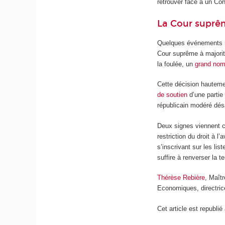
retrouver face à un Con
La Cour suprê
Quelques événements r
Cour suprême à majorité
la foulée, un
grand nom
Cette décision hautemen
de soutien
d’une partie 
républicain modéré dés
Deux signes viennent c
restriction du droit à 
s’inscrivant sur les li
suffire à renverser la 
Thérèse Rebière
, Maît
Economiques, directri
Cet article est republié