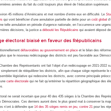
rnières années du fait du coût toujours plus élevé de l’éducation supérieure.
viron 45 millions d’Américains et met nombre d’entre eux en difficulté. Le
Stu
rs
qui vont bénéficier d’une annulation partielle de dette pour un
coût global
d’
une telle annulation en période d’urgence nationale, en l’occurrence une urge
ières décisions, la justice a
débouté les Républicains
qui avaient déposé des
 électoral biaisé en faveur des Républicains
itionnellement
défavorables au gouvernement en place
et le bilan des réforme
nt plus que le nouveau redécoupage des districts est peu favorable aux Démocr
a Chambre des Représentants ont fait l’objet d’un redécoupage en 2021-2022 su
t simplement de rééquilibrer les districts, afin que chaque siège représente l
assemblée législative qui redessine les districts, avec comme principale préoc
e une
carte électorale
qui ne fait qu’entériner la répartition géographique des é
es.
lectoral ne serait incertain que pour 40 des 435 sièges à la Chambre des Repr
x Démocrates. Ces derniers auront donc le plus grand mal à conserver la major
es n’ont à défendre que
14 des 35 sièges remis en jeu, contre 21
pour les répu