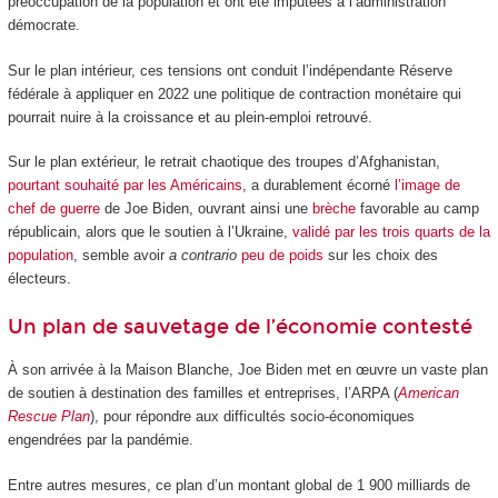
préoccupation de la population et ont été imputées à l’administration
démocrate.
Sur le plan intérieur, ces tensions ont conduit l’indépendante Réserve
fédérale à appliquer en 2022 une politique de contraction monétaire qui
pourrait nuire à la croissance et au plein-emploi retrouvé.
Sur le plan extérieur, le retrait chaotique des troupes d’Afghanistan,
pourtant souhaité par les Américains
, a durablement écorné
l’image de
chef de guerre
de Joe Biden, ouvrant ainsi une
brèche
favorable au camp
républicain, alors que le soutien à l’Ukraine,
validé par les trois quarts de la
population
, semble avoir
a contrario
peu de poids
sur les choix des
électeurs.
Un plan de sauvetage de l’économie contesté
À son arrivée à la Maison Blanche, Joe Biden met en œuvre un vaste plan
de soutien à destination des familles et entreprises, l’ARPA (
American
Rescue Plan
), pour répondre aux difficultés socio-économiques
engendrées par la pandémie.
Entre autres mesures, ce plan d’un montant global de 1 900 milliards de