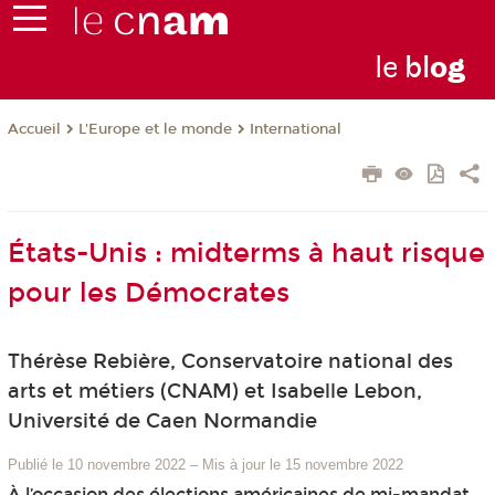
le
bl
o
g
L'Europe et le monde
International
Accueil
États-Unis : midterms à haut risque
pour les Démocrates
Thérèse Rebière, Conservatoire national des
arts et métiers (CNAM) et Isabelle Lebon,
Université de Caen Normandie
Publié le 10 novembre 2022
–
Mis à jour le 15 novembre 2022
À l’occasion des élections américaines de mi-mandat