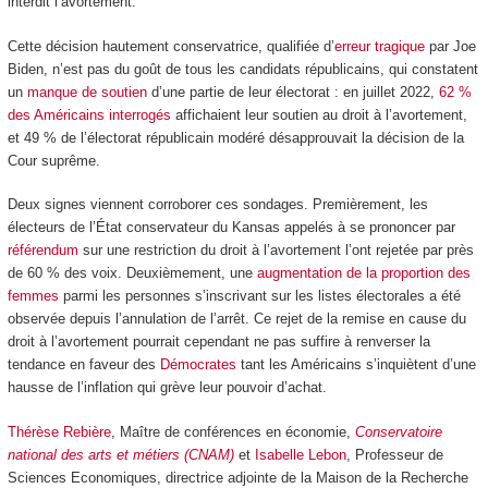
interdit l’avortement.
Cette décision hautement conservatrice, qualifiée d’
erreur tragique
par Joe
Biden, n’est pas du goût de tous les candidats républicains, qui constatent
un
manque de soutien
d’une partie de leur électorat : en juillet 2022,
62 %
des Américains interrogés
affichaient leur soutien au droit à l’avortement,
et 49 % de l’électorat républicain modéré désapprouvait la décision de la
Cour suprême.
Deux signes viennent corroborer ces sondages. Premièrement, les
électeurs de l’État conservateur du Kansas appelés à se prononcer par
référendum
sur une restriction du droit à l’avortement l’ont rejetée par près
de 60 % des voix. Deuxièmement, une
augmentation de la proportion des
femmes
parmi les personnes s’inscrivant sur les listes électorales a été
observée depuis l’annulation de l’arrêt. Ce rejet de la remise en cause du
droit à l’avortement pourrait cependant ne pas suffire à renverser la
tendance en faveur des
Démocrates
tant les Américains s’inquiètent d’une
hausse de l’inflation qui grève leur pouvoir d’achat.
Thérèse Rebière
, Maître de conférences en économie,
Conservatoire
national des arts et métiers (CNAM)
et
Isabelle Lebon
, Professeur de
Sciences Economiques, directrice adjointe de la Maison de la Recherche