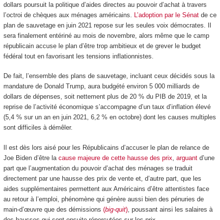
dollars poursuit la politique d’aides directes au pouvoir d’achat à travers
l’octroi de chèques aux ménages américains.
L’adoption par le Sénat
de ce
plan de sauvetage en juin 2021 repose sur les seules voix démocrates. Il
sera finalement entériné au mois de novembre, alors même que le camp
républicain accuse le plan d’être trop ambitieux et de grever le budget
fédéral tout en favorisant les tensions inflationnistes.
De fait, l’ensemble des plans de sauvetage, incluant ceux décidés sous la
mandature de Donald Trump, aura budgété environ 5 000 milliards de
dollars de dépenses, soit nettement plus de 20 % du PIB de 2019, et la
reprise de l’activité économique s’accompagne d’un taux d’inflation élevé
(5,4 % sur un an en juin 2021, 6,2 % en octobre) dont les causes multiples
sont difficiles à démêler.
Il est dès lors aisé pour les Républicains d’accuser le plan de relance de
Joe Biden d’être la
cause majeure de cette hausse des prix
,
arguant
d’une
part que l’augmentation du pouvoir d’achat des ménages se traduit
directement par une hausse des prix de vente et, d’autre part, que les
aides supplémentaires permettent aux Américains d’être attentistes face
au retour à l’emploi, phénomène qui génère aussi bien des pénuries de
main-d’œuvre que des démissions
(
big-quit
)
, poussant ainsi les salaires à
des hausses qui sont ensuite répercutées sur les prix.