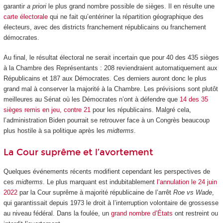
garantir
a priori
le plus grand nombre possible de sièges. Il en résulte une
carte électorale
qui ne fait qu’entériner la répartition géographique des
électeurs, avec des districts franchement républicains ou franchement
démocrates.
Au final, le résultat électoral ne serait incertain que pour 40 des 435 sièges
à la Chambre des Représentants : 208 reviendraient automatiquement aux
Républicains et 187 aux Démocrates. Ces derniers auront donc le plus
grand mal à conserver la majorité à la Chambre. Les prévisions sont plutôt
meilleures au Sénat où les Démocrates n’ont à défendre que
14 des 35
sièges remis en jeu, contre 21
pour les républicains. Malgré cela,
l’administration Biden pourrait se retrouver face à un Congrès beaucoup
plus hostile à sa politique après les
midterms
.
La Cour suprême et l’avortement
Quelques événements récents modifient cependant les perspectives de
ces
midterms
. Le plus marquant est indubitablement
l’annulation le 24 juin
2022
par la Cour suprême à majorité républicaine de l’arrêt
Roe vs Wade
,
qui garantissait depuis 1973 le droit à l’interruption volontaire de grossesse
au niveau fédéral. Dans la foulée, un
grand nombre d’États
ont restreint ou