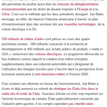
elle permettait de justifier aussi bien les
mesures de dérèglementation
environnementale
que les droits de douane imposés à
l’Europe
et à la
Chine
. C’est sur la méthode que les deux présidents divergent. Joe Biden
envisage, en effet, de relancer l’industrie américaine à travers un plan
d’investissement dans des secteurs liés aux
nouvelles technologies
, de la
voiture électrique à la 5G.
700 milliards de dollars d’aides
sont prévus au cours des quatre
prochaines années : 300 milliards consacrés à la recherche et
développement et 400 milliards aux achats publics de produits « made in
USA », notamment des
voitures électriques
. Le programme démocrate se
fixe d’ailleurs comme objectif la création d’un million d’emplois
supplémentaires dans une industrie automobile qui s’éloignerait de
l’utilisation des énergies fossiles pour s’inscrire dans la perspective d’une
économie américaine à
zéro émissions nettes
à l’horizon 2050.
Pour soutenir ses réformes en faveur de l’environnement, Joe Biden a
d’ores et déjà annoncé sa volonté de
réintégrer les États-Unis dans le
cadre des Accords de Paris
. Soucieux d’éviter un choc trop important sur
l’activité économique de certains États particulièrement concernés par
l’industrie pétro-gazière, il ne compte cependant
pas interdire dans