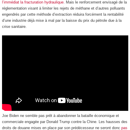
l’immédiat la fracturation hydraulique
. Mais le renforcement envisagé de la
réglementation visant à limiter les rejets de méthane et d’autres polluants
engendrés par cette méthode d’extraction réduira forcément la rentabilité
d’une industrie déjà mise à mal par la baisse du prix du pétrole due à la
crise sanitaire.
Joe Biden ne semble pas prêt à abandonner la bataille économique et
commerciale engagée par Donald Trump contre la Chine. Les hausses des
droits de douane mises en place par son prédécesseur ne seront donc
pas