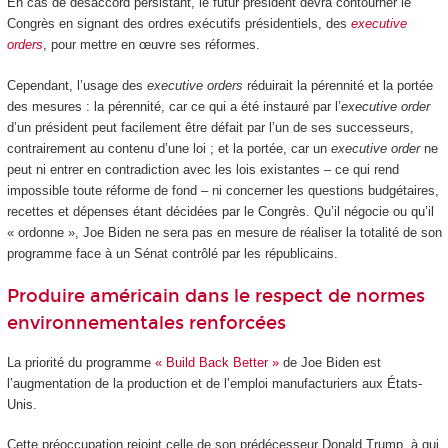
En cas de désaccord persistant, le futur président devra contourner le
Congrès en signant des ordres exécutifs présidentiels, des
executive
orders
, pour mettre en œuvre ses réformes.
Cependant, l’usage des
executive orders
réduirait la pérennité et la portée
des mesures : la pérennité, car ce qui a été instauré par l’
executive order
d’un président peut facilement être défait par l’un de ses successeurs,
contrairement au contenu d’une loi ; et la portée, car un
executive order
ne
peut ni entrer en contradiction avec les lois existantes – ce qui rend
impossible toute réforme de fond – ni concerner les questions budgétaires,
recettes et dépenses étant décidées par le Congrès. Qu’il négocie ou qu’il
« ordonne », Joe Biden ne sera pas en mesure de réaliser la totalité de son
programme face à un Sénat contrôlé par les républicains.
Produire américain dans le respect de normes
environnementales renforcées
La priorité du programme
« Build Back Better »
de Joe Biden est
l’augmentation de la production et de l’emploi manufacturiers aux États-
Unis.
Cette préoccupation rejoint celle de son prédécesseur Donald Trump, à qui