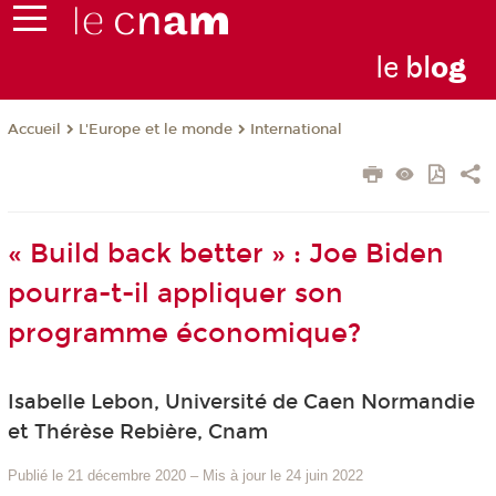
le
bl
o
g
L'Europe et le monde
International
Accueil
« Build back better » : Joe Biden
pourra-t-il appliquer son
programme économique?
Isabelle Lebon, Université de Caen Normandie
et Thérèse Rebière, Cnam
Publié le 21 décembre 2020
–
Mis à jour le 24 juin 2022