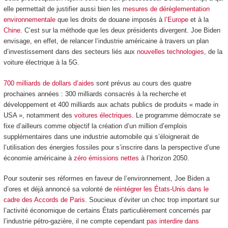
elle permettait de justifier aussi bien les
mesures de dérèglementation
environnementale
que les droits de douane imposés à
l’Europe
et à la
Chine
. C’est sur la méthode que les deux présidents divergent. Joe Biden
envisage, en effet, de relancer l’industrie américaine à travers un plan
d’investissement dans des secteurs liés aux
nouvelles technologies
, de la
voiture électrique à la 5G.
700 milliards de dollars d’aides
sont prévus au cours des quatre
prochaines années : 300 milliards consacrés à la recherche et
développement et 400 milliards aux achats publics de produits « made in
USA », notamment des
voitures électriques
. Le programme démocrate se
fixe d’ailleurs comme objectif la création d’un million d’emplois
supplémentaires dans une industrie automobile qui s’éloignerait de
l’utilisation des énergies fossiles pour s’inscrire dans la perspective d’une
économie américaine à
zéro émissions nettes
à l’horizon 2050.
Pour soutenir ses réformes en faveur de l’environnement, Joe Biden a
d’ores et déjà annoncé sa volonté de
réintégrer les États-Unis dans le
cadre des Accords de Paris
. Soucieux d’éviter un choc trop important sur
l’activité économique de certains États particulièrement concernés par
l’industrie pétro-gazière, il ne compte cependant
pas interdire dans