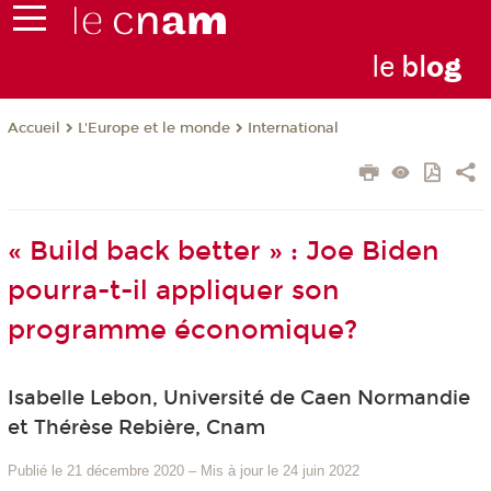
le
bl
o
g
L'Europe et le monde
International
Accueil
« Build back better » : Joe Biden
pourra-t-il appliquer son
programme économique?
Isabelle Lebon, Université de Caen Normandie
et Thérèse Rebière, Cnam
Publié le 21 décembre 2020
–
Mis à jour le 24 juin 2022