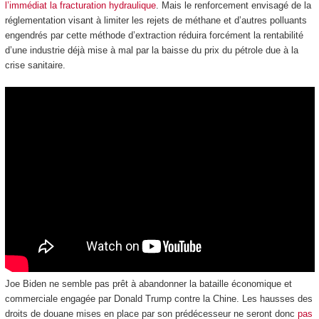
l’immédiat la fracturation hydraulique
. Mais le renforcement envisagé de la
réglementation visant à limiter les rejets de méthane et d’autres polluants
engendrés par cette méthode d’extraction réduira forcément la rentabilité
d’une industrie déjà mise à mal par la baisse du prix du pétrole due à la
crise sanitaire.
Joe Biden ne semble pas prêt à abandonner la bataille économique et
commerciale engagée par Donald Trump contre la Chine. Les hausses des
droits de douane mises en place par son prédécesseur ne seront donc
pas