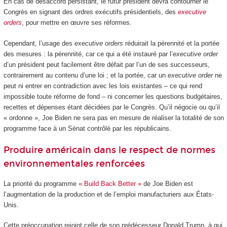
En cas de désaccord persistant, le futur président devra contourner le
Congrès en signant des ordres exécutifs présidentiels, des
executive
orders
, pour mettre en œuvre ses réformes.
Cependant, l’usage des
executive orders
réduirait la pérennité et la portée
des mesures : la pérennité, car ce qui a été instauré par l’
executive order
d’un président peut facilement être défait par l’un de ses successeurs,
contrairement au contenu d’une loi ; et la portée, car un
executive order
ne
peut ni entrer en contradiction avec les lois existantes – ce qui rend
impossible toute réforme de fond – ni concerner les questions budgétaires,
recettes et dépenses étant décidées par le Congrès. Qu’il négocie ou qu’il
« ordonne », Joe Biden ne sera pas en mesure de réaliser la totalité de son
programme face à un Sénat contrôlé par les républicains.
Produire américain dans le respect de normes
environnementales renforcées
La priorité du programme
« Build Back Better »
de Joe Biden est
l’augmentation de la production et de l’emploi manufacturiers aux États-
Unis.
Cette préoccupation rejoint celle de son prédécesseur Donald Trump, à qui